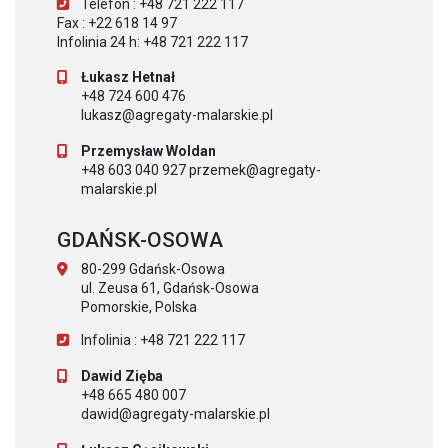
Telefon : +48 721 222 117
Fax : +22 618 14 97
Infolinia 24 h: +48 721 222 117
Łukasz Hetnał
+48 724 600 476
lukasz@agregaty-malarskie.pl
Przemysław Woldan
+48 603 040 927 przemek@agregaty-
malarskie.pl
GDAŃSK-OSOWA
80-299 Gdańsk-Osowa
ul. Zeusa 61, Gdańsk-Osowa
Pomorskie, Polska
Infolinia : +48 721 222 117
Dawid Zięba
+48 665 480 007
dawid@agregaty-malarskie.pl