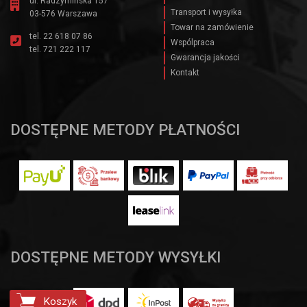
ul. Radzymińska 157
Transport i wysyłka
03-576 Warszawa
Towar na zamówienie
tel.
22 618 07 86
Wspólpraca
tel.
721 222 117
Gwarancja jakości
Kontakt
DOSTĘPNE METODY PŁATNOŚCI
DOSTĘPNE METODY WYSYŁKI
Koszyk