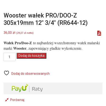
Wooster wałek PRO/DOO-Z
305x19mm 12″ 3/4″ (RR644-12)
36,00
zł
(
29,27
zł
netto)
Wałek Pro/Doo-Z
to najbardziej wszechstronny wałek malarski
Wooster
marki
, zapewniający gładkie wykończenie.
ilość
Dodaj do koszyka
Wooster
wałek
PRO/DOO-
Z
Dodaj do obserwowanych
305x19mm
12"
3/4"
(RR644-
12)
Porównaj