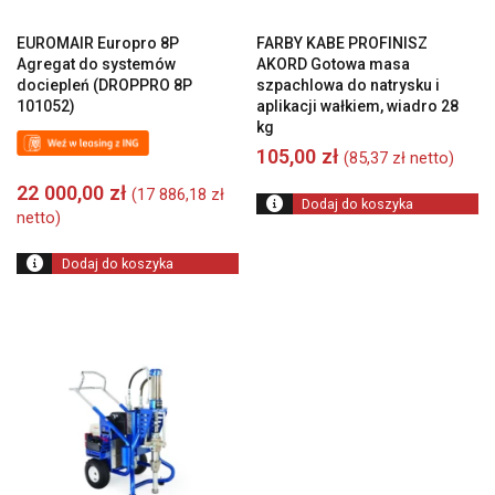
EUROMAIR Europro 8P
FARBY KABE PROFINISZ
Agregat do systemów
AKORD Gotowa masa
dociepleń (DROPPRO 8P
szpachlowa do natrysku i
101052)
aplikacji wałkiem, wiadro 28
kg
105,00
zł
(
85,37
zł
netto)
22 000,00
zł
(
17 886,18
zł
Dodaj do koszyka
netto)
Dodaj do koszyka