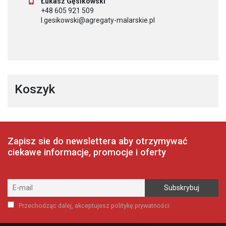
Łukasz Gęsikowski
+48 605 921 509
l.gesikowski@agregaty-malarskie.pl
Koszyk
Zapisz sie do newslettera aby otrzymywać
ciekawe informacje, promocje i oferty
Przechodząc dalej, akceptujesz politykę prywatności