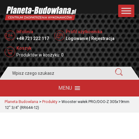
Infolinia
Profil użytkownika
+48 721 222 117
Logowanie | Rejestracja
Koszyk
Produktów w koszyku: 0
Search
for:
MENU
Planeta Budowlana
>
Produkty
>
Wooster wałek PRO/DOO-Z 305x19mm
12″ 3/4″ (RR644-12)