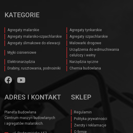
KATEGORIE
Agregaty malarskie
Agregaty tynkarskie
Agregaty malarsko-szpachlarskie
Agregaty szpachlarskie
Agregaty ślimakowe do elewacji
Malowarki drogowe
Urządzenia do wdmuchiwania
Myjki ciśnieniowe
celulozy i wełny
Elektronarzędzia
Narzędzia ręczne
Drabiny, rusztowania, podnośniki
Chemia budowlana
ADRES I KONTAKT
SKLEP
Planeta Budowlana
Regulamin
Centrum maszyn budowlanych
Polityka prywatności
i agregatów malarskich.
Zwroty i reklamacje
O firmie