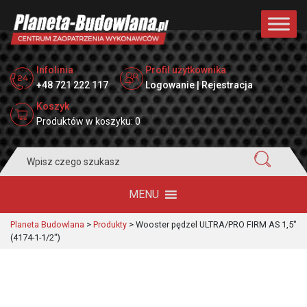
Infolinia
Profil użytkownika
+48 721 222 117
Logowanie | Rejestracja
Koszyk
Produktów w koszyku: 0
Search
for:
MENU
Planeta Budowlana
>
Produkty
>
Wooster pędzel ULTRA/PRO FIRM AS 1,5″
(4174-1-1/2″)