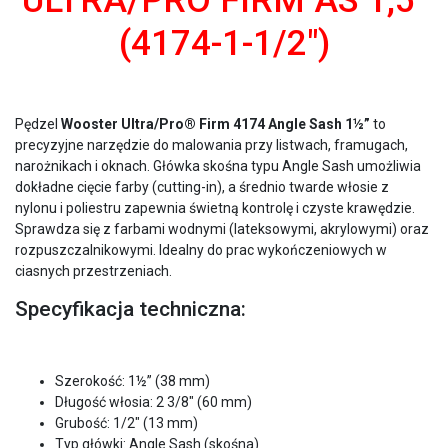
ULTRA/PRO FIRM AS 1,5″
(4174-1-1/2″)
Pędzel
Wooster Ultra/Pro® Firm 4174 Angle Sash 1½”
to
precyzyjne narzędzie do malowania przy listwach, framugach,
narożnikach i oknach. Główka skośna typu Angle Sash umożliwia
dokładne cięcie farby (cutting-in), a średnio twarde włosie z
nylonu i poliestru zapewnia świetną kontrolę i czyste krawędzie.
Sprawdza się z farbami wodnymi (lateksowymi, akrylowymi) oraz
rozpuszczalnikowymi. Idealny do prac wykończeniowych w
ciasnych przestrzeniach.
Specyfikacja techniczna:
Szerokość: 1½” (38 mm)
Długość włosia: 2 3/8″ (60 mm)
Grubość: 1/2″ (13 mm)
Typ główki: Angle Sash (skośna)