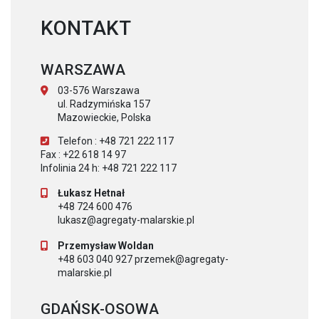
KONTAKT
WARSZAWA
03-576 Warszawa
ul. Radzymińska 157
Mazowieckie, Polska
Telefon : +48 721 222 117
Fax : +22 618 14 97
Infolinia 24 h: +48 721 222 117
Łukasz Hetnał
+48 724 600 476
lukasz@agregaty-malarskie.pl
Przemysław Woldan
+48 603 040 927 przemek@agregaty-
malarskie.pl
GDAŃSK-OSOWA