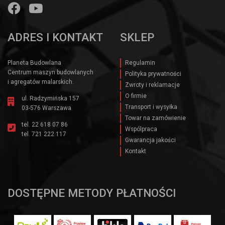
ADRES I KONTAKT
SKLEP
Planeta Budowlana
Regulamin
Centrum maszyn budowlanych
Polityka prywatności
i agregatów malarskich.
Zwroty i reklamacje
O firmie
ul. Radzymińska 157
Transport i wysyłka
03-576 Warszawa
Towar na zamówienie
tel.
22 618 07 86
Wspólpraca
tel.
721 222 117
Gwarancja jakości
Kontakt
DOSTĘPNE METODY PŁATNOŚCI