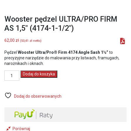
Wooster pędzel ULTRA/PRO FIRM
AS 1,5″ (4174-1-1/2″)
62,00
zł
(
50,41
zł
netto)
Pędzel
Wooster Ultra/Pro® Firm 4174 Angle Sash 1½”
to
precyzyjne narzędzie do malowania przy listwach, framugach,
narożnikach i oknach.
ilość
Dodaj do koszyka
Wooster
pędzel
ULTRA/PRO
FIRM
Dodaj do obserwowanych
AS
1,5"
(4174-
1-
1/2")
Porównaj