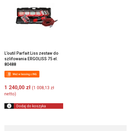
L’outil Parfait Liss zestaw do
szlifowania ERGOLISS 75 el.
80488
1 240,00
zł
(
1 008,13
zł
netto)
Dodaj do koszyka