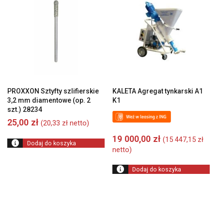
PROXXON Sztyfty szlifierskie
KALETA Agregat tynkarski A1
3,2 mm diamentowe (op. 2
K1
szt.) 28234
25,00
zł
(
20,33
zł
netto)
19 000,00
zł
(
15 447,15
zł
Dodaj do koszyka
netto)
Dodaj do koszyka