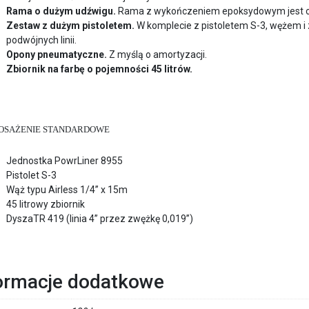
Rama o dużym udźwigu.
Rama z wykończeniem epoksydowym jest odp
Zestaw z dużym pistoletem.
W komplecie z pistoletem S-3, wężem 
podwójnych linii.
Opony pneumatyczne.
Z myślą o amortyzacji.
Zbiornik na farbę o pojemności 45 litrów.
OSAŻENIE STANDARDOWE
Jednostka PowrLiner 8955
Pistolet S-3
Wąż typu Airless 1/4” x 15m
45 litrowy zbiornik
DyszaTR 419 (linia 4” przez zwężkę 0,019”)
ormacje dodatkowe