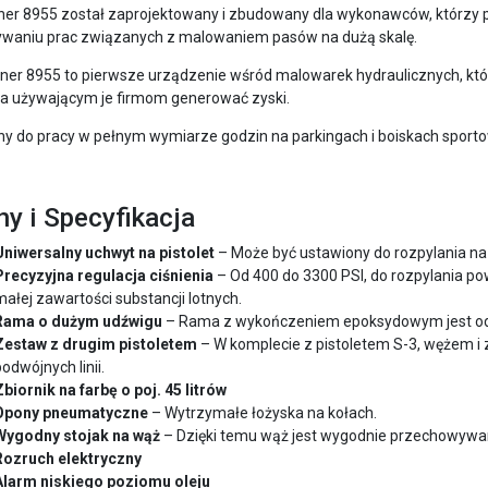
ner 8955 został zaprojektowany i zbudowany dla wykonawców, którzy 
waniu prac związanych z malowaniem pasów na dużą skalę.
ner 8955 to pierwsze urządzenie wśród malowarek hydraulicznych, któ
a używającym je firmom generować zyski.
ny do pracy w pełnym wymiarze godzin na parkingach i boiskach sport
y i Specyfikacja
Uniwersalny uchwyt na pistolet
– Może być ustawiony do rozpylania na 
Precyzyjna regulacja ciśnienia
– Od 400 do 3300 PSI, do rozpylania po
małej zawartości substancji lotnych.
Rama o dużym udźwigu
– Rama z wykończeniem epoksydowym jest odpor
Zestaw z drugim pistoletem
– W komplecie z pistoletem S-3, wężem i
odwójnych linii.
Zbiornik na farbę o poj. 45 litrów
Opony pneumatyczne
– Wytrzymałe łożyska na kołach.
Wygodny stojak na wąż
– Dzięki temu wąż jest wygodnie przechowywan
Rozruch elektryczny
Alarm niskiego poziomu oleju