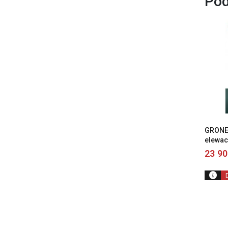
Pod
GRONE 
elewac
23 9