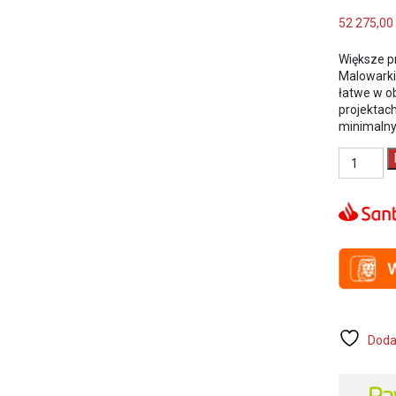
52 275,00
Większe p
Malowarki
łatwe w ob
projektac
minimalnyc
ilość
Titan
hydraulic
malowark
drogowa
PowrLiner
8955
(0290054
-
2
pistolety
Doda