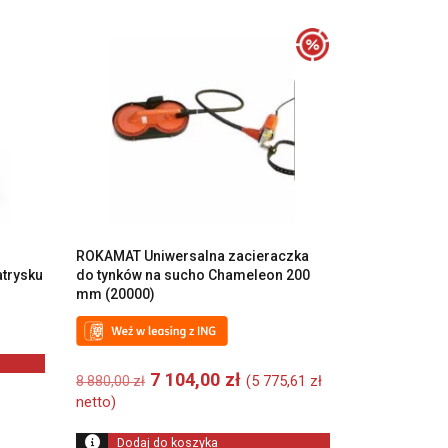
ROKAMAT Uniwersalna zacieraczka
trysku
do tynków na sucho Chameleon 200
g
mm (20000)
Pierwotna
Aktualna
7 104,00
zł
(
5 775,61
zł
8 880,00
zł
cena
cena
netto)
wynosiła:
wynosi:
8
7
Dodaj do koszyka