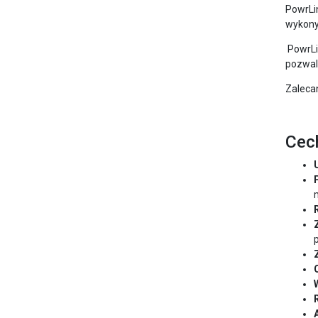
PowrLi
wykony
PowrLi
pozwal
Zaleca
Cech
p