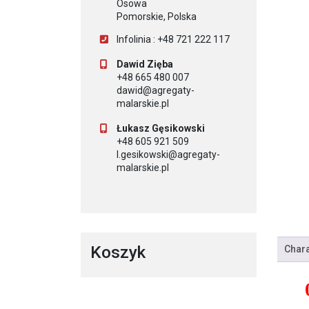
Osowa
Pomorskie, Polska
Infolinia : +48 721 222 117
Dawid Zięba
+48 665 480 007
dawid@agregaty-
malarskie.pl
Łukasz Gęsikowski
+48 605 921 509
l.gesikowski@agregaty-
malarskie.pl
Koszyk
Chara