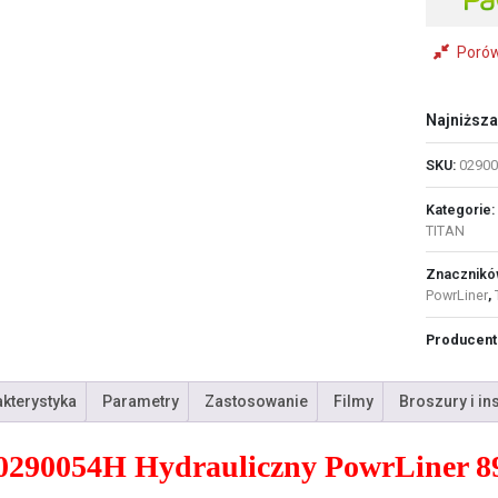
Poró
Najniższa
SKU:
02900
Kategorie:
TITAN
Znacznikó
PowrLiner
,
Producent
kterystyka
Parametry
Zastosowanie
Filmy
Broszury i in
0290054H Hydrauliczny PowrLiner 89