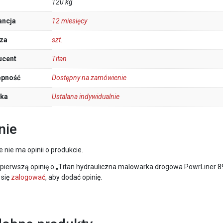
120 kg
ancja
12 miesięcy
za
szt.
ucent
Titan
ępność
Dostępny na zamówienie
łka
Ustalana indywidualnie
nie
e nie ma opinii o produkcie.
 pierwszą opinię o „Titan hydrauliczna malowarka drogowa PowrLiner 89
 się
zalogować
, aby dodać opinię.