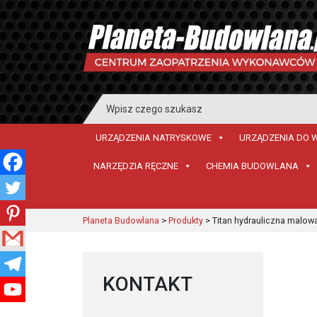
Search
for:
URZĄDZENIA NATRYSKOWE
URZĄDZENIA DO 
NARZĘDZIA RĘCZNE
CHEMIA BUDOWLANA
Planeta Budowlana
>
Produkty
>
Titan hydrauliczna malow
KONTAKT