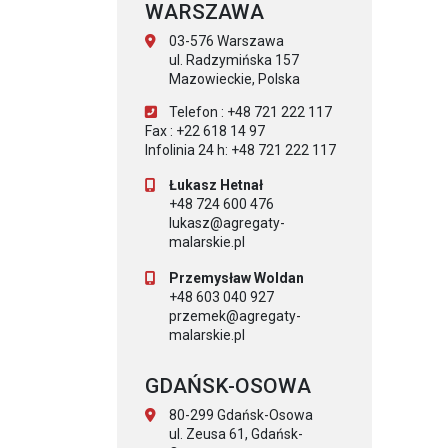
WARSZAWA
03-576 Warszawa
ul. Radzymińska 157
Mazowieckie, Polska
Telefon : +48 721 222 117
Fax : +22 618 14 97
Infolinia 24 h: +48 721 222 117
Łukasz Hetnał
+48 724 600 476
lukasz@agregaty-
malarskie.pl
Przemysław Woldan
+48 603 040 927
przemek@agregaty-
malarskie.pl
GDAŃSK-OSOWA
80-299 Gdańsk-Osowa
ul. Zeusa 61, Gdańsk-