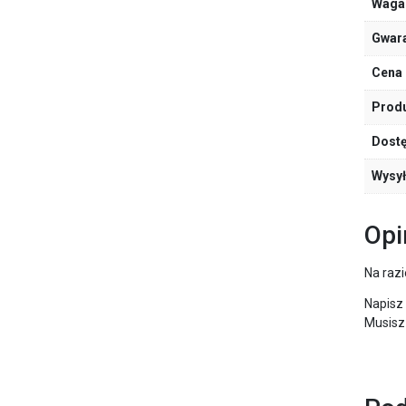
Waga
Gwar
Cena 
Prod
Dost
Wysy
Opi
Na razi
Napisz
Musisz