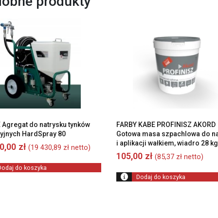
obne produkty
Agregat do natrysku tynków
FARBY KABE PROFINISZ AKORD
yjnych HardSpray 80
Gotowa masa szpachlowa do na
i aplikacji wałkiem, wiadro 28 k
00,00
zł
(
19 430,89
zł
netto)
105,00
zł
(
85,37
zł
netto)
Dodaj do koszyka
Dodaj do koszyka