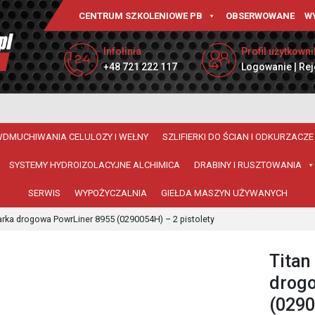
CENTRUM SZKOLENIOWE PB
OBSERWOWANE
W
Infolinia
Profil użytkowni
+48 721 222 117
Logowanie | Rej
WDMUCHIWANIA CELULOZY I WEŁNY
SZLIFIERKI DO ŚCIAN I ODKURZACZE
SYSTEMY HYDROIZOLACYJNE ALCHIMICA
DRABINY I RUSZTOWANIA
SERWIS
WYPOŻYCZALNIA
GIEŁDA MASZYN UŻYWANYCH
arka drogowa PowrLiner 8955 (0290054H) – 2 pistolety
Titan
drog
(0290