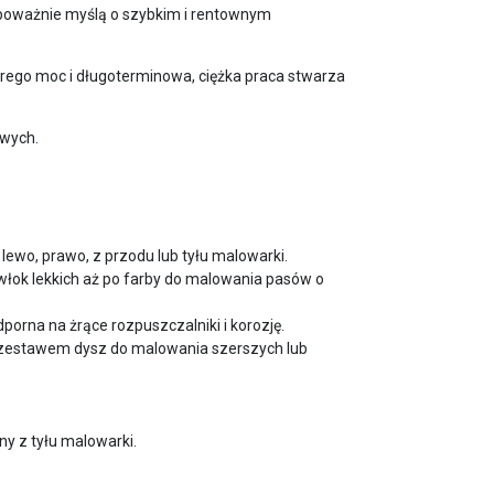
poważnie myślą o szybkim i rentownym
rego moc i długoterminowa, ciężka praca stwarza
owych.
lewo, prawo, z przodu lub tyłu malowarki.
włok lekkich aż po farby do malowania pasów o
na na żrące rozpuszczalniki i korozję.
 zestawem dysz do malowania szerszych lub
y z tyłu malowarki.