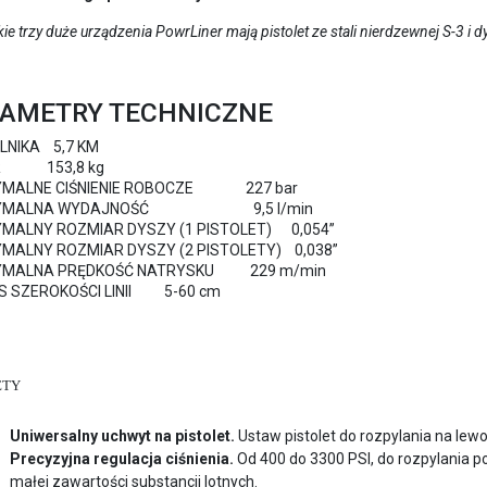
ie trzy duże urządzenia PowrLiner mają pistolet ze stali nierdzewnej S-3
AMETRY TECHNICZNE
LNIKA 5,7 KM
AR 153,8 kg
MALNE CIŚNIENIE ROBOCZE 227 bar
YMALNA WYDAJNOŚĆ 9,5 l/min
MALNY ROZMIAR DYSZY (1 PISTOLET) 0,054”
MALNY ROZMIAR DYSZY (2 PISTOLETY) 0,038”
MALNA PRĘDKOŚĆ NATRYSKU 229 m/min
S SZEROKOŚCI LINII 5-60 cm
ETY
Uniwersalny uchwyt na pistolet.
Ustaw pistolet do rozpylania na lewo
Precyzyjna regulacja ciśnienia.
Od 400 do 3300 PSI, do rozpylania p
małej zawartości substancji lotnych.