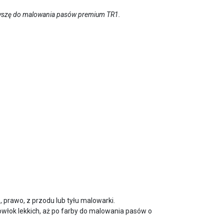
 i dyszę do malowania pasów premium TR
1
.
, prawo, z przodu lub tyłu malowarki.
owłok lekkich, aż po farby do malowania pasów o