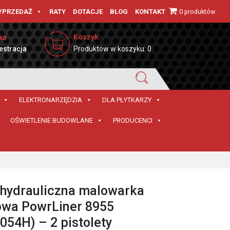
0 produktów
YPRZEDAŻ
RATY
DOTACJE
BLOG
KONTAKT
Koszyk
ka
estracja
Produktów w koszyku: 0
ELEKTRONARZĘDZIA
DLA PŁYTKARZY
OŚWIETLENIE BUDOWLANE
PRODUCENCI
 hydrauliczna malowarka
owa PowrLiner 8955
054H) – 2 pistolety