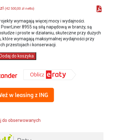
zł
(
42 500,00
zł
netto)
rojekty wymagają więcej mocy i wydajności.
 PowrLiner 8955 są siłą napędową w branży, są
słudze i proste w działaniu, skuteczne przy dużych
h, które wymagają maksymalnej wydajności przy
h przestojach i konserwacji.
Dodaj do koszyka
zna
a
H)
j do obserwowanych