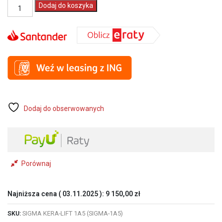
ilość
Dodaj do koszyka
SIGMA
SYSTEM
DO
PRZENOSZENIA
PŁYT
340x160cm
SIGMA
KERA-
LIFT
1A5
(SIGMA-
Dodaj do obserwowanych
1A5)
Porównaj
Najniższa cena (
03.11.2025
):
9 150,00
zł
SKU:
SIGMA KERA-LIFT 1A5 (SIGMA-1A5)