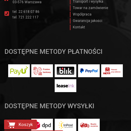
Transport i wysyłka
03-576 Warszawa
Towar na zamówienie
tel.
22 618 07 86
Wspólpraca
tel.
721 222 117
Gwarancja jakości
Kontakt
DOSTĘPNE METODY PŁATNOŚCI
DOSTĘPNE METODY WYSYŁKI
Koszyk