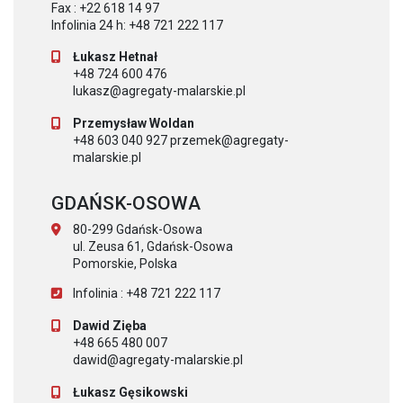
Fax : +22 618 14 97
Infolinia 24 h: +48 721 222 117
Łukasz Hetnał
+48 724 600 476
lukasz@agregaty-malarskie.pl
Przemysław Woldan
+48 603 040 927 przemek@agregaty-
malarskie.pl
GDAŃSK-OSOWA
80-299 Gdańsk-Osowa
ul. Zeusa 61, Gdańsk-Osowa
Pomorskie, Polska
Infolinia : +48 721 222 117
Dawid Zięba
+48 665 480 007
dawid@agregaty-malarskie.pl
Łukasz Gęsikowski