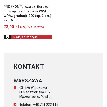
PROXXON Tarcza szlifiersko-
polerująca do polerek WP/E i
WP/A, gradacja 200 (op. 3 szt.)
28658
73,00
zł
(
59,35
zł
netto)
Dodaj do koszyka
KONTAKT
WARSZAWA
03-576 Warszawa
ul. Radzymińska 157
Mazowieckie, Polska
Telefon : +48 721 222 117