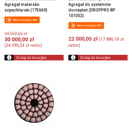
Agregat malarsko
Agregat do systemów
szpachlarski (17E669)
dociepleń (DROPPRO 8P
101052)
Pierwotna
39 000,00
zł
cena
22 000,00
zł
Aktualna
30 000,00
zł
(
17 886,18
zł
wynosiła:
cena
(
24 390,24
zł
netto)
netto)
39
wynosi:
000,00 zł.
30
Dodaj do koszyka
Dodaj do koszyka
000,00 zł.