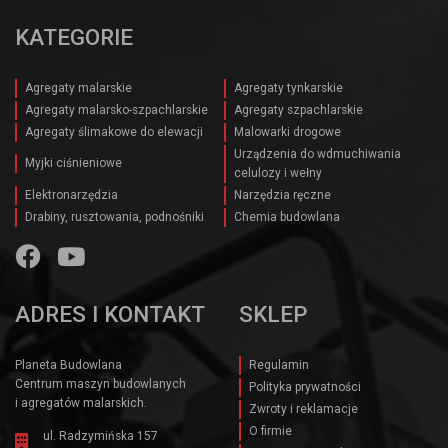
KATEGORIE
Agregaty malarskie
Agregaty tynkarskie
Agregaty malarsko-szpachlarskie
Agregaty szpachlarskie
Agregaty ślimakowe do elewacji
Malowarki drogowe
Urządzenia do wdmuchiwania
Myjki ciśnieniowe
celulozy i wełny
Elektronarzędzia
Narzędzia ręczne
Drabiny, rusztowania, podnośniki
Chemia budowlana
ADRES I KONTAKT
SKLEP
Planeta Budowlana
Regulamin
Centrum maszyn budowlanych
Polityka prywatności
i agregatów malarskich.
Zwroty i reklamacje
O firmie
ul. Radzymińska 157