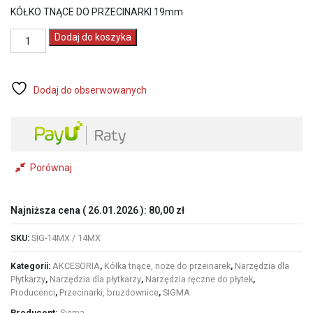
KÓŁKO TNĄCE DO PRZECINARKI 19mm
ilość
Dodaj do koszyka
SIGMA
KÓŁKO
TNĄCE
DO
Dodaj do obserwowanych
PRZECINARKI
RĘCZNEJ
SERI
3
MAX
19mm
Porównaj
(14MX)
Najniższa cena (
26.01.2026
):
80,00
zł
SKU:
SIG-14MX / 14MX
Kategorii:
AKCESORIA
,
Kółka tnące, noże do przeinarek
,
Narzędzia dla
Płytkarzy
,
Narzędzia dla płytkarzy
,
Narzędzia ręczne do płytek
,
Producenci
,
Przecinarki, bruzdownice
,
SIGMA
Producent:
Sigma