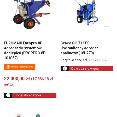
EUROMAIR Europro 8P
Graco GH 733 ES
Agregat do systemów
Hydrauliczny agregat
dociepleń (DROPPRO 8P
spalinowy (16U279)
101052)
Zapytaj o cenę:
tel. 721-222-117
Dowiedz się więcej
22 000,00
zł
(
17 886,18
zł
netto)
Dodaj do koszyka