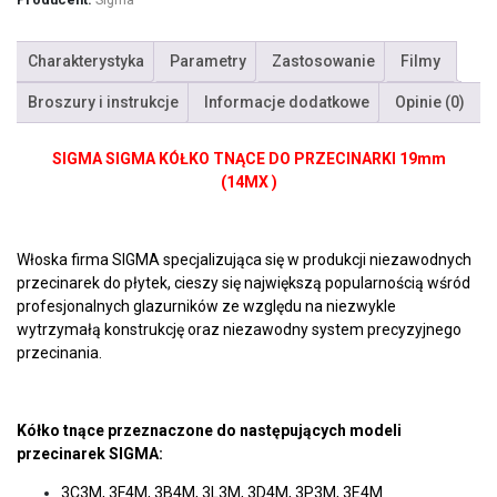
Charakterystyka
Parametry
Zastosowanie
Filmy
Broszury i instrukcje
Informacje dodatkowe
Opinie (0)
SIGMA SIGMA KÓŁKO TNĄCE DO PRZECINARKI 19mm
(
14MX
)
Włoska firma SIGMA specjalizująca się w produkcji niezawodnych
przecinarek do płytek, cieszy się największą popularnością wśród
profesjonalnych glazurników ze względu na niezwykle
wytrzymałą konstrukcję oraz niezawodny system precyzyjnego
przecinania.
Kółko tnące przeznaczone do następujących modeli
przecinarek SIGMA:
3C3M,
3F4M,
3B4M, 3L3M, 3D4M, 3P3M, 3E4M