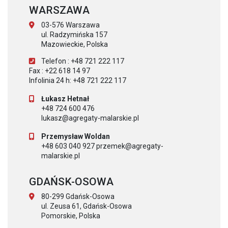
WARSZAWA
03-576 Warszawa
ul. Radzymińska 157
Mazowieckie, Polska
Telefon : +48 721 222 117
Fax : +22 618 14 97
Infolinia 24 h: +48 721 222 117
Łukasz Hetnał
+48 724 600 476
lukasz@agregaty-malarskie.pl
Przemysław Woldan
+48 603 040 927 przemek@agregaty-
malarskie.pl
GDAŃSK-OSOWA
80-299 Gdańsk-Osowa
ul. Zeusa 61, Gdańsk-Osowa
Pomorskie, Polska