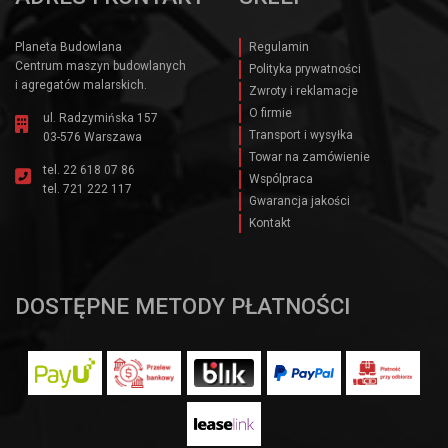
Planeta Budowlana
Regulamin
Centrum maszyn budowlanych
Polityka prywatności
i agregatów malarskich.
Zwroty i reklamacje
O firmie
ul. Radzymińska 157
Transport i wysyłka
03-576 Warszawa
Towar na zamówienie
tel.
22 618 07 86
Wspólpraca
tel.
721 222 117
Gwarancja jakości
Kontakt
DOSTĘPNE METODY PŁATNOŚCI