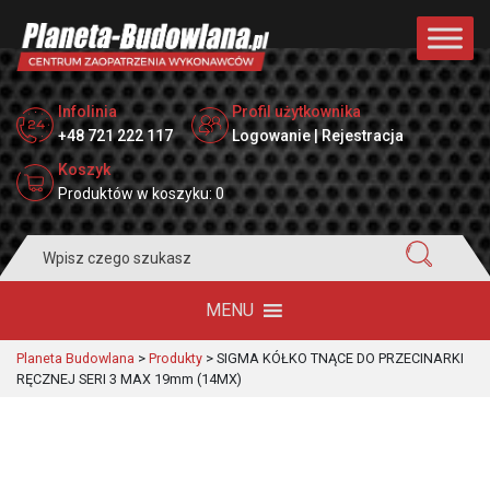
Infolinia
Profil użytkownika
+48 721 222 117
Logowanie | Rejestracja
Koszyk
Produktów w koszyku: 0
Search
for:
MENU
Planeta Budowlana
>
Produkty
>
SIGMA KÓŁKO TNĄCE DO PRZECINARKI
RĘCZNEJ SERI 3 MAX 19mm (14MX)