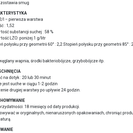
pozostawia smug
KTERYSTYKA
m2/l – pierwsza warstwa
ść : 1,52
tość substancji suchej : 58 %
tość LZO: poniżej 1 g/litr
eń połysku przy geometrii 60° : 2,2 Stopień połysku przy geometrii 85° : 
ęglany wapnia, środki bakteriobójcze, grzybobójcze itp.
SCHNIĘCIA
 na dotyk : 20 lub 30 minut
 jest suche w ciągu 1-2 godzin
enie drugiej warstwy po upływie 24 godzin.
CHOWYWANIE
rzydatności: 18 miesięcy od daty produkcji.
owywać w oryginalnych, nienaruszonych opakowaniach, chroniąc prod
aturą.
WANIE