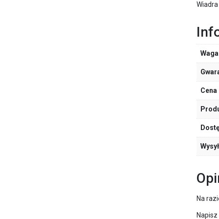
Wiadra 
Inf
Waga
Gwar
Cena 
Prod
Dost
Wysy
Opi
Na razi
Napisz