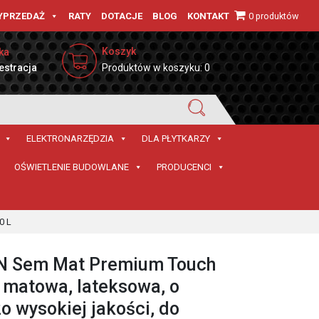
0 produktów
YPRZEDAŻ
RATY
DOTACJE
BLOG
KONTAKT
Koszyk
ka
estracja
Produktów w koszyku: 0
ELEKTRONARZĘDZIA
DLA PŁYTKARZY
OŚWIETLENIE BUDOWLANE
PRODUCENCI
0 L
N Sem Mat Premium Touch
 matowa, lateksowa, o
o wysokiej jakości, do