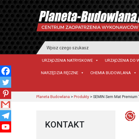
Search
for:
URZĄDZENIA NATRYSKOWE
URZĄDZENIA DO 
NARZĘDZIA RĘCZNE
CHEMIA BUDOWLANA
Planeta Budowlana
>
Produkty
>
SEMIN Sem Mat Premium To
KONTAKT