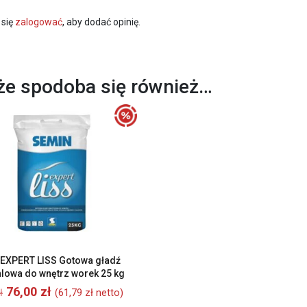
 się
zalogować
, aby dodać opinię.
e spodoba się również…
EXPERT LISS Gotowa gładź
lowa do wnętrz worek 25 kg
Pierwotna
Aktualna
76,00
zł
(
61,79
zł
netto)
ł
cena
cena