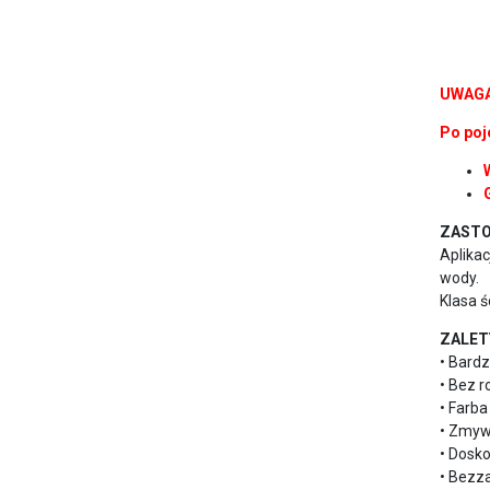
UWAGA!
Po poj
ZASTO
Aplika
wody.
Klasa ś
ZALET
• Bard
• Bez 
• Farb
• Zmyw
• Dosk
• Bezz