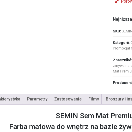
Poró
wnętrz
wiadro
10
L
Najniższa
SKU:
SEMIN
Kategorii:
Promocja! O
Znacznikó
zmywalna o
Mat Premi
Producent
kterystyka
Parametry
Zastosowanie
Filmy
Broszury i in
SEMIN Sem Mat Premi
Farba matowa do wnętrz na bazie żywi