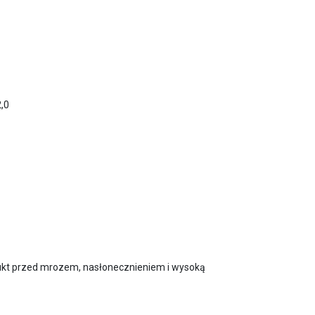
2,0
ukt przed mrozem, nasłonecznieniem i wysoką