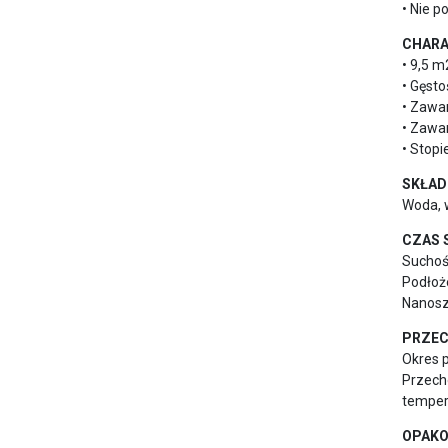
• Nie 
CHARA
• 9,5 
• Gęsto
• Zawar
• Zawar
• Stopi
SKŁAD
Woda, w
CZAS 
Suchość
Podłoże
Nanosz
PRZE
Okres p
Przech
temper
OPAKO