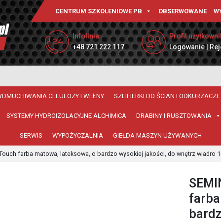
CENTRUM SZKOLENIOWE PB
OBSERWOWANE
W
Infolinia
Profil użytkowni
+48 721 222 117
Logowanie | Rej
WDMUCHIWANIA CELULOZY I WEŁNY
SZLIFIERKI DO ŚCIAN I ODKURZACZE
SYSTEMY HYDROIZOLACYJNE ALCHIMICA
DRABINY I RUSZTOWANIA
SERWIS
WYPOŻYCZALNIA
GIEŁDA MASZYN UŻYWANYCH
uch farba matowa, lateksowa, o bardzo wysokiej jakości, do wnętrz wiadro 1
SEMI
farba
bardz