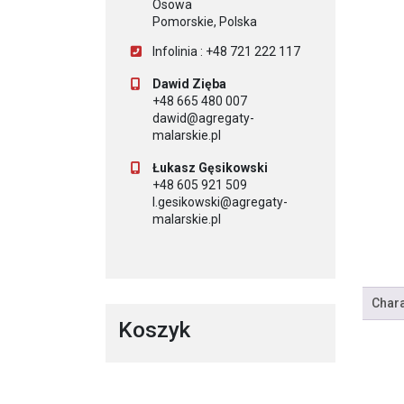
Osowa
Pomorskie, Polska
Infolinia : +48 721 222 117
Dawid Zięba
+48 665 480 007
dawid@agregaty-
malarskie.pl
Łukasz Gęsikowski
+48 605 921 509
l.gesikowski@agregaty-
malarskie.pl
Chara
Koszyk