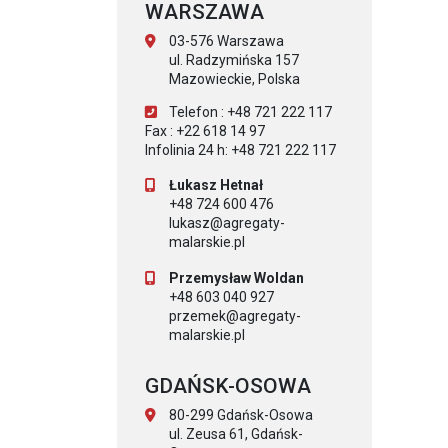
WARSZAWA
03-576 Warszawa
ul. Radzymińska 157
Mazowieckie, Polska
Telefon : +48 721 222 117
Fax : +22 618 14 97
Infolinia 24 h: +48 721 222 117
Łukasz Hetnał
+48 724 600 476
lukasz@agregaty-
malarskie.pl
Przemysław Woldan
+48 603 040 927
przemek@agregaty-
malarskie.pl
GDAŃSK-OSOWA
80-299 Gdańsk-Osowa
ul. Zeusa 61, Gdańsk-