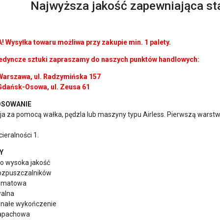
Najwyższa jakość zapewniająca st
 Wysyłka towaru możliwa przy zakupie min. 1 palety.
edyncze sztuki zapraszamy do naszych punktów handlowych:
Warszawa, ul. Radzymińska 157
Gdańsk-Osowa, ul. Zeusa 61
SOWANIE
cja za pomocą wałka, pędzla lub maszyny typu Airless. Pierwszą warst
cieralności 1.
Y
zo wysoka jakość
rozpuszczalników
a matowa
alna
onałe wykończenie
apachowa