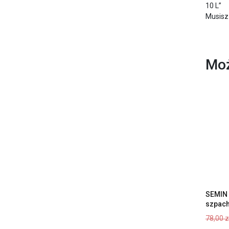
10 L”
Musisz
Moż
SEMIN 
szpach
78,00
z