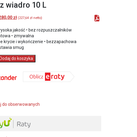
z wiadro 10 L
Pierwotna
Aktualna
280,00
zł
(
227,64
zł
netto)
cena
cena
wynosiła:
wynosi:
wysoka jakość • bez rozpuszczalników
300,00 zł.
280,00 zł.
atowa • zmywalna
łe krycie i wykończenie • bezzapachowa
ostawia smug
Dodaj do koszyka
,
j do obserwowanych