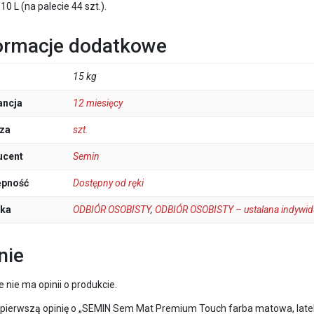
10 L (na palecie 44 szt.).
ormacje dodatkowe
15 kg
ancja
12 miesięcy
za
szt.
ucent
Semin
ępność
Dostępny od ręki
łka
ODBIÓR OSOBISTY
,
ODBIÓR OSOBISTY – ustalana indywid
nie
e nie ma opinii o produkcie.
 pierwszą opinię o „SEMIN Sem Mat Premium Touch farba matowa, lateks