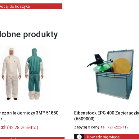
wynosiła:
wynosi:
Dodaj do koszyka
78,00 zł.
76,00 zł.
obne produkty
ezon lakierniczy 3M™ 51850
Eibenstock EPG 400 Zacieraczk
r L
(6509000)
0
zł
(
42,28
zł
netto)
Zapytaj o cenę:
tel. 721-222-117
Dowiedz się więcej