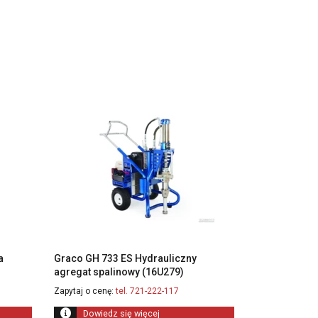
a
Graco GH 733 ES Hydrauliczny
agregat spalinowy (16U279)
Zapytaj o cenę:
tel. 721-222-117
Dowiedz się więcej