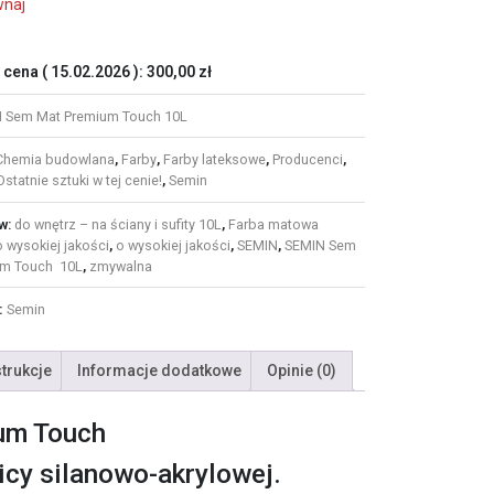
wnaj
 cena (
15.02.2026
):
300,00
zł
 Sem Mat Premium Touch 10L
Chemia budowlana
,
Farby
,
Farby lateksowe
,
Producenci
,
statnie sztuki w tej cenie!
,
Semin
w:
do wnętrz – na ściany i sufity 10L
,
Farba matowa
 wysokiej jakości
,
o wysokiej jakości
,
SEMIN
,
SEMIN Sem
um Touch 10L
,
zmywalna
:
Semin
strukcje
Informacje dodatkowe
Opinie (0)
um Touch
cy silanowo-akrylowej.