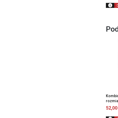
Pod
Kombin
rozmia
52,0