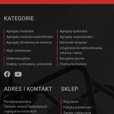
KATEGORIE
Agregaty malarskie
Agregaty tynkarskie
Agregaty malarsko-szpachlarskie
Agregaty szpachlarskie
Agregaty ślimakowe do elewacji
Malowarki drogowe
Urządzenia do wdmuchiwania
Myjki ciśnieniowe
celulozy i wełny
Elektronarzędzia
Narzędzia ręczne
Drabiny, rusztowania, podnośniki
Chemia budowlana
ADRES I KONTAKT
SKLEP
Planeta Budowlana
Regulamin
Centrum maszyn budowlanych
Polityka prywatności
i agregatów malarskich.
Zwroty i reklamacje