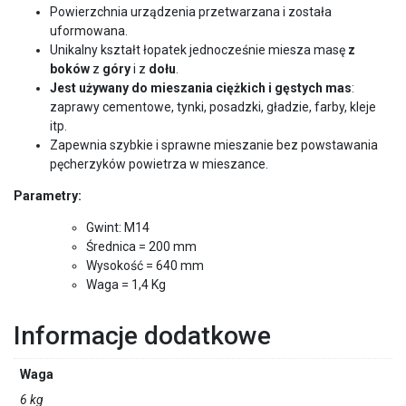
Powierzchnia urządzenia przetwarzana i została
uformowana.
Unikalny kształt łopatek jednocześnie miesza masę
z
boków
z
góry
i z
dołu
.
Jest używany do mieszania ciężkich i gęstych mas
:
zaprawy cementowe, tynki, posadzki, gładzie, farby, kleje
itp.
Zapewnia szybkie i sprawne mieszanie bez powstawania
pęcherzyków powietrza w mieszance.
Parametry:
Gwint: M14
Średnica = 200 mm
Wysokość = 640 mm
Waga = 1,4 Kg
Informacje dodatkowe
Waga
6 kg