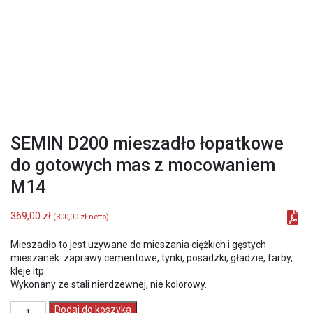
SEMIN D200 mieszadło łopatkowe
do gotowych mas z mocowaniem
M14
369,00
zł
(
300,00
zł
netto)
Mieszadło to jest używane do mieszania ciężkich i gęstych
mieszanek: zaprawy cementowe, tynki, posadzki, gładzie, farby,
kleje itp.
Wykonany ze stali nierdzewnej, nie kolorowy.
ilość
Dodaj do koszyka