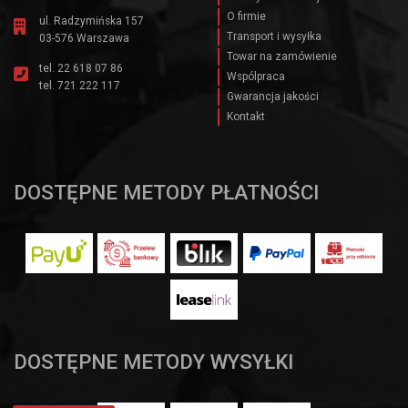
O firmie
ul. Radzymińska 157
Transport i wysyłka
03-576 Warszawa
Towar na zamówienie
tel.
22 618 07 86
Wspólpraca
tel.
721 222 117
Gwarancja jakości
Kontakt
DOSTĘPNE METODY PŁATNOŚCI
DOSTĘPNE METODY WYSYŁKI