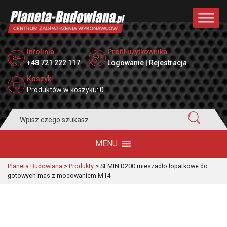
Infolinia
Profil użytkownika
+48 721 222 117
Logowanie | Rejestracja
Koszyk
Produktów w koszyku: 0
Search
for:
MENU
Planeta Budowlana
>
Produkty
>
SEMIN D200 mieszadło łopatkowe do
gotowych mas z mocowaniem M14