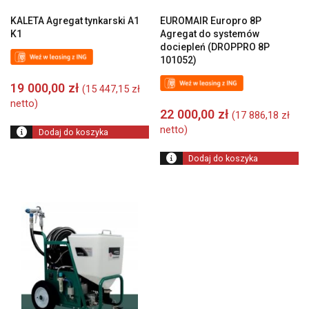
KALETA Agregat tynkarski A1
EUROMAIR Europro 8P
K1
Agregat do systemów
dociepleń (DROPPRO 8P
101052)
19 000,00
zł
(
15 447,15
zł
netto)
22 000,00
zł
(
17 886,18
zł
netto)
Dodaj do koszyka
Dodaj do koszyka