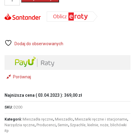
SEMIN
D200
mieszadło
łopatkowe
do
gotowych
mas
z
Dodaj do obserwowanych
mocowaniem
M14
Porównaj
Najniższa cena (
03.04.2023
):
369,00
zł
SKU:
D200
Kategorii:
Mieszadła ręczne
,
Mieszadło
,
Mieszarki ręczne i stacjonarne
,
Narzędzia ręczne
,
Producenci
,
Semin
,
Szpachle, kielnie, noże, blichówki
itp