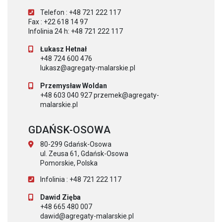
Telefon : +48 721 222 117
Fax : +22 618 14 97
Infolinia 24 h: +48 721 222 117
Łukasz Hetnał
+48 724 600 476
lukasz@agregaty-malarskie.pl
Przemysław Woldan
+48 603 040 927 przemek@agregaty-
malarskie.pl
GDAŃSK-OSOWA
80-299 Gdańsk-Osowa
ul. Zeusa 61, Gdańsk-Osowa
Pomorskie, Polska
Infolinia : +48 721 222 117
Dawid Zięba
+48 665 480 007
dawid@agregaty-malarskie.pl