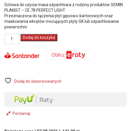
Gotowa do użycia masa szpachlowa z rodziny produktów SEMIN
PLAKIST – CE 78 PERFECT LIGHT.
Przeznaczona do łączenia płyt gipsowo-kartonowych oraz
maskowania wkrętów mocujących płyty GK lub szpachlowania
powierzchni
ilość
Dodaj do koszyka
SEMIN
CE78
PERFECT
LIGHT
Gotowa
Lekka
Masa
Szpachlowa
Dodaj do obserwowanych
Do
Spoinowania
Płyt
G/K
wiadro
Porównaj
20
kg