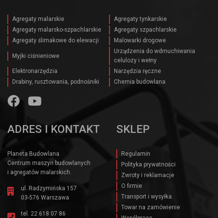
Agregaty malarskie
Agregaty tynkarskie
Agregaty malarsko-szpachlarskie
Agregaty szpachlarskie
Agregaty ślimakowe do elewacji
Malowarki drogowe
Urządzenia do wdmuchiwania
Myjki ciśnieniowe
celulozy i wełny
Elektronarzędzia
Narzędzia ręczne
Drabiny, rusztowania, podnośniki
Chemia budowlana
ADRES I KONTAKT
SKLEP
Planeta Budowlana
Regulamin
Centrum maszyn budowlanych
Polityka prywatności
i agregatów malarskich.
Zwroty i reklamacje
O firmie
ul. Radzymińska 157
Transport i wysyłka
03-576 Warszawa
Towar na zamówienie
tel.
22 618 07 86