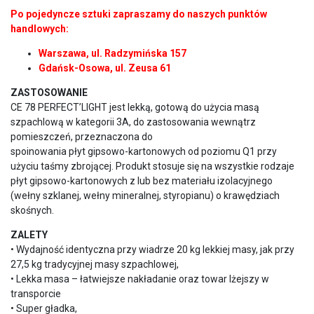
Po pojedyncze sztuki zapraszamy do naszych punktów
handlowych:
Warszawa, ul. Radzymińska 157
Gdańsk-Osowa, ul. Zeusa 61
ZASTOSOWANIE
CE 78 PERFECT’LIGHT jest lekką, gotową do użycia masą
szpachlową w kategorii 3A, do zastosowania wewnątrz
pomieszczeń, przeznaczona do
spoinowania płyt gipsowo-kartonowych od poziomu Q1 przy
użyciu taśmy zbrojącej. Produkt stosuje się na wszystkie rodzaje
płyt gipsowo-kartonowych z lub bez materiału izolacyjnego
(wełny szklanej, wełny mineralnej, styropianu) o krawędziach
skośnych.
ZALETY
• Wydajność identyczna przy wiadrze 20 kg lekkiej masy, jak przy
27,5 kg tradycyjnej masy szpachlowej,
• Lekka masa – łatwiejsze nakładanie oraz towar lżejszy w
transporcie
• Super gładka,