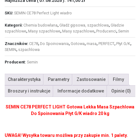
Najniższa cena (
07.08.2026
):
141,00
zł
SKU:
SEMIN CE78 Perfect Light wiadro
Kategorii:
Chemia budowlana
,
Gładź gipsowa, szpachlowa
,
Gładzie
szpachlowe
,
Masy szpachlowe
,
Masy szpachlowe
,
Producenci
,
Semin
Znaczników:
CE78
,
Do Spoinowania
,
Gotowa
,
masa
,
PERFECT
,
Płyt G/K
,
SEMIN
,
szpachlowa
Producent:
Semin
Charakterystyka
Parametry
Zastosowanie
Filmy
Broszury i instrukcje
Informacje dodatkowe
Opinie (0)
SEMIN CE78 PERFECT LIGHT Gotowa Lekka Masa Szpachlowa
Do Spoinowania Płyt G/K wiadro 20 kg
UWAGA! Wysyłka towaru możliwa przy zakupie min. 1 palety.