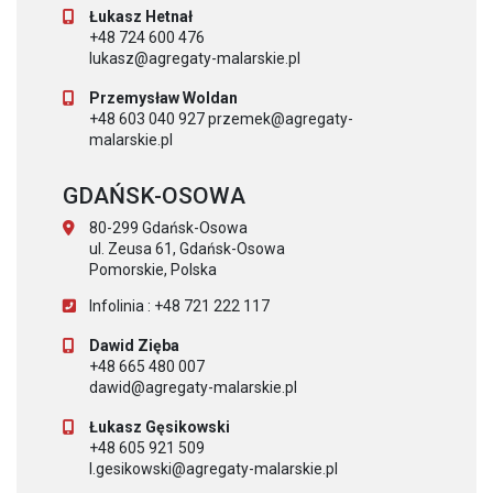
Łukasz Hetnał
+48 724 600 476
lukasz@agregaty-malarskie.pl
Przemysław Woldan
+48 603 040 927 przemek@agregaty-
malarskie.pl
GDAŃSK-OSOWA
80-299 Gdańsk-Osowa
ul. Zeusa 61, Gdańsk-Osowa
Pomorskie, Polska
Infolinia : +48 721 222 117
Dawid Zięba
+48 665 480 007
dawid@agregaty-malarskie.pl
Łukasz Gęsikowski
+48 605 921 509
l.gesikowski@agregaty-malarskie.pl