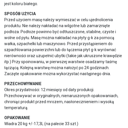
jest koloru białego.
SPOSÓB UŻYCIA
Przed użyciem masę należy wymieszać w celu ujednolicenia
produktu. Nie należy nakładać na wilgotne lub zamarznięte
podłoża. Podłoże powinno być odtłuszczone, stabilne, czyste i
wolne od pyłu. Masę można nakładać na płyty g-k za pomocą
wałka, szpachelki lub maszynowo. Przed przystąpieniem do
szpachlowania powierzchni lub do łączenia płyt g-k wyrównać
nierówności oraz uzupełnić ubytki (takie jak ukruszone krawędzie
itp.) Przy spoinowaniu, w pierwszej warstwie osadzamy taśmę
łączącą. Kolejną warstwę można nałożyć po 24 godzinach.
Zaczęte opakowanie można wykorzystać następnego dnia.
PRZECHOWYWANIE
Okres przydatności: 12 miesięcy od daty produkcji.
Przechowywać w oryginalnych, nienaruszonych opakowaniach,
chroniąc produkt przed mrozem, nasłonecznieniem i wysoką
temperaturą.
OPAKOWANIE
Wiadra 20 kg +/-17,3L (na palecie 33 szt.)