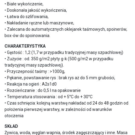
• Białe wykończenie,
• Doskonała jakość wykończenia,
• Łatwa do szlifowania,
• Nakładanie ręczne lub maszynowe,
• Zalecana do automatycznych oklejarek taśmowych, spoinerów,
box-ów do spoinowania.
CHARAKTERYSTYKA
• Gęstość : 1,2 (1,7 w przypadku tradycyjnej masy szpachlowej)
• Zużycie : od. 350 g/m2 płyty g-k (500 g/m2 w przypadku
tradycyjnej masy szpachlowej).
• Przyczepność taśmy : >1000g,
• Pękanie, powstawanie rys : brak rys aż do 5 mm grubości,
• Reakcja na ogień : A2s1d0
• Rozcieńczanie : do 0,5 l na opakowanie
• Temperatura stosowania : od + 5°C do + 30°C
• Czas schnięcia: kolejną warstwę nakładać od 24 do 48 godzin od
położenia pierwszej warstwy, w zależności od warunków
otoczenia
SKŁAD
Żywica, woda, węglan wapnia, środek zagęszczający i inne. Masa