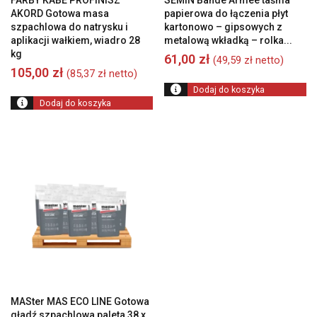
FARBY KABE PROFINISZ
SEMIN Bande Armee taśma
AKORD Gotowa masa
papierowa do łączenia płyt
szpachlowa do natrysku i
kartonowo – gipsowych z
aplikacji wałkiem, wiadro 28
metalową wkładką – rolka...
kg
61,00
zł
(
49,59
zł
netto)
105,00
zł
(
85,37
zł
netto)
Dodaj do koszyka
Dodaj do koszyka
MASter MAS ECO LINE Gotowa
gładź szpachlowa paleta 38 x