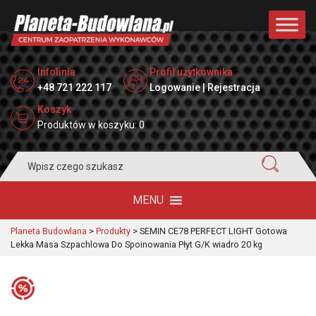
Infolinia
Profil użytkownika
+48 721 222 117
Logowanie | Rejestracja
Koszyk
Produktów w koszyku: 0
Search
for:
MENU
Planeta Budowlana
>
Produkty
>
SEMIN CE78 PERFECT LIGHT Gotowa
Lekka Masa Szpachlowa Do Spoinowania Płyt G/K wiadro 20 kg