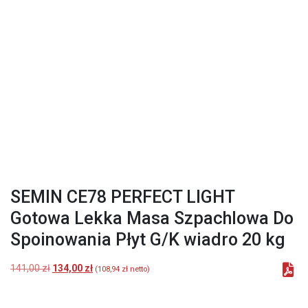
SEMIN CE78 PERFECT LIGHT
Gotowa Lekka Masa Szpachlowa Do
Spoinowania Płyt G/K wiadro 20 kg
Pierwotna
Aktualna
141,00
zł
134,00
zł
(
108,94
zł
netto)
cena
cena
wynosiła:
wynosi:
141,00 zł.
134,00 zł.