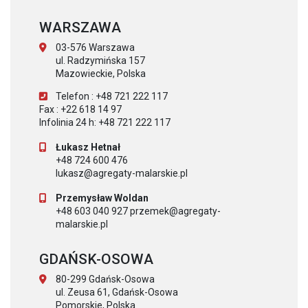
WARSZAWA
03-576 Warszawa
ul. Radzymińska 157
Mazowieckie, Polska
Telefon : +48 721 222 117
Fax : +22 618 14 97
Infolinia 24 h: +48 721 222 117
Łukasz Hetnał
+48 724 600 476
lukasz@agregaty-malarskie.pl
Przemysław Woldan
+48 603 040 927 przemek@agregaty-
malarskie.pl
GDAŃSK-OSOWA
80-299 Gdańsk-Osowa
ul. Zeusa 61, Gdańsk-Osowa
Pomorskie, Polska