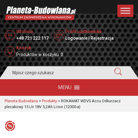
Infolinia
Profil użytkownika
+48 721 222 117
Logowanie | Rejestracja
Koszyk
Produktów w koszyku: 0
Search
for:
MENU
Planeta Budowlana
>
Produkty
>
ROKAMAT WDVS Accu Odkurzacz
plecakowy 15 Ltr 18V 5,2Ah Li-Ion (12000-a)