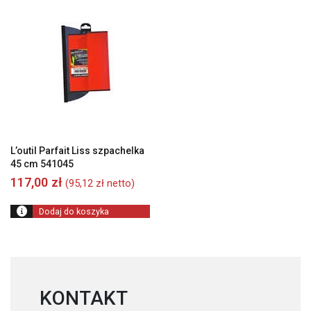
L’outil Parfait Liss szpachelka
45 cm 541045
117,00
zł
(
95,12
zł
netto)
Dodaj do koszyka
KONTAKT