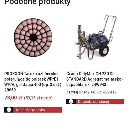
Podobne produkty
PROXXON Tarcza szlifiersko-
Graco DutyMax GH 230 DI
polerująca do polerek WP/E i
STANDARD Agregat malarsko-
WP/A, gradacja 400 (op. 3 szt.)
szpachlarski 24W943
28659
Zapytaj o cenę:
tel. 721-222-117
73,00
zł
(
59,35
zł
netto)
Dowiedz się więcej
Dodaj do koszyka