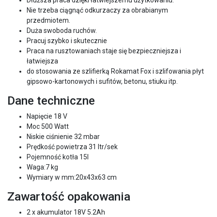
Dłuższa praca dzięki łatwiejszemu użytkowaniu.
Nie trzeba ciągnąć odkurzaczy za obrabianym
przedmiotem.
Duża swoboda ruchów.
Pracuj szybko i skutecznie
Praca na rusztowaniach staje się bezpieczniejsza i
łatwiejsza
do stosowania ze szlifierką Rokamat Fox i szlifowania płyt
gipsowo-kartonowych i sufitów, betonu, stiuku itp.
Dane techniczne
Napięcie 18 V
Moc 500 Watt
Niskie ciśnienie 32 mbar
Prędkość powietrza 31 ltr/sek
Pojemność kotła 15l
Waga:7 kg
Wymiary w mm:20x43x63 cm
Zawartość opakowania
2 x akumulator 18V 5.2Ah