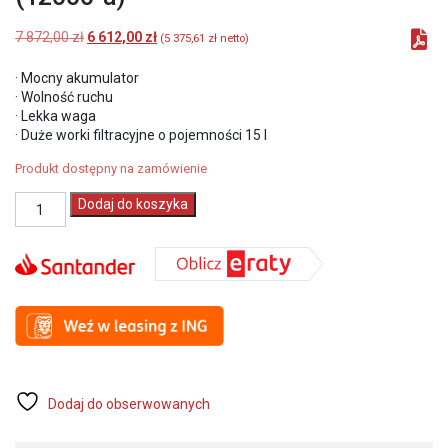
Pierwotna
Aktualna
7 872,00
zł
6 612,00
zł
(
5 375,61
zł
netto)
cena
cena
wynosiła:
wynosi:
· Mocny akumulator
7
6
· Wolność ruchu
872,00 zł.
612,00 zł.
· Lekka waga
· Duże worki filtracyjne o pojemności 15 l
Produkt dostępny na zamówienie
ilość
Dodaj do koszyka
ROKAMAT
WDVS
Accu
Odkurzacz
plecakowy
15
Ltr
18V
5,2Ah
Li-
Dodaj do obserwowanych
Ion
(12000-
a)