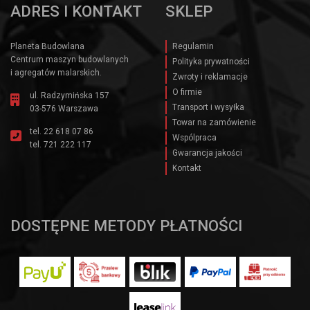
ADRES I KONTAKT
SKLEP
Planeta Budowlana
Regulamin
Centrum maszyn budowlanych
Polityka prywatności
i agregatów malarskich.
Zwroty i reklamacje
O firmie
ul. Radzymińska 157
Transport i wysyłka
03-576 Warszawa
Towar na zamówienie
tel.
22 618 07 86
Wspólpraca
tel.
721 222 117
Gwarancja jakości
Kontakt
DOSTĘPNE METODY PŁATNOŚCI