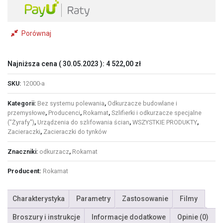
Porównaj
Najniższa cena (
30.05.2023
):
4 522,00
zł
SKU:
12000-a
Kategorii:
Bez systemu polewania
,
Odkurzacze budowlane i
przemysłowe
,
Producenci
,
Rokamat
,
Szlifierki i odkurzacze specjalne
("Żyrafy")
,
Urządzenia do szlifowania ścian
,
WSZYSTKIE PRODUKTY
,
Zacieraczki
,
Zacieraczki do tynków
Znaczniki:
odkurzacz
,
Rokamat
Producent:
Rokamat
Charakterystyka
Parametry
Zastosowanie
Filmy
Broszury i instrukcje
Informacje dodatkowe
Opinie (0)