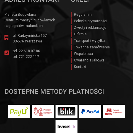
Planeta Budowlana
Regulamin
Centrum maszyn budowlanych
Polityka prywatności
i agregatów malarskich.
Zwroty i reklamacje
O firmie
ul. Radzymińska 157
Transport i wysyłka
03-576 Warszawa
Towar na zamówienie
tel.
22 618 07 86
Wspólpraca
tel.
721 222 117
Gwarancja jakości
Kontakt
DOSTĘPNE METODY PŁATNOŚCI