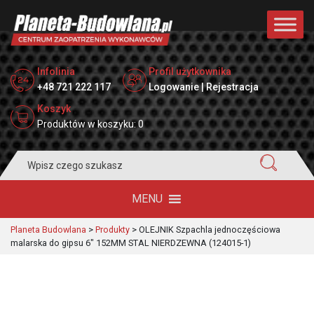
Infolinia
Profil użytkownika
+48 721 222 117
Logowanie | Rejestracja
Koszyk
Produktów w koszyku: 0
Search
for:
MENU
Planeta Budowlana
>
Produkty
>
OLEJNIK Szpachla jednoczęściowa
malarska do gipsu 6″ 152MM STAL NIERDZEWNA (124015-1)