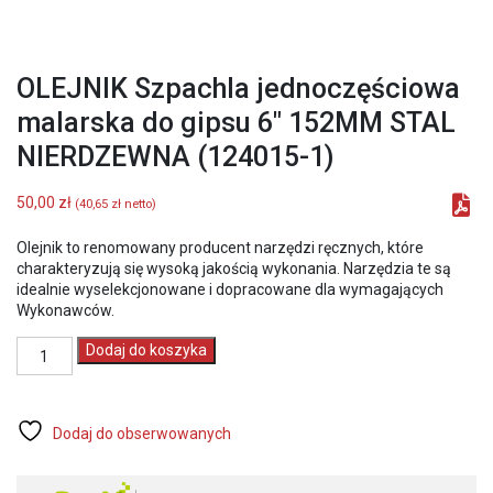
OLEJNIK Szpachla jednoczęściowa
malarska do gipsu 6″ 152MM STAL
NIERDZEWNA (124015-1)
50,00
zł
(
40,65
zł
netto)
Olejnik to renomowany producent narzędzi ręcznych, które
charakteryzują się wysoką jakością wykonania. Narzędzia te są
idealnie wyselekcjonowane i dopracowane dla wymagających
Wykonawców.
ilość
Dodaj do koszyka
OLEJNIK
Szpachla
jednoczęściowa
malarska
Dodaj do obserwowanych
do
gipsu
6"