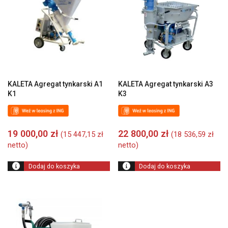
KALETA Agregat tynkarski A1
KALETA Agregat tynkarski A3
K1
K3
19 000,00
zł
22 800,00
zł
(
15 447,15
zł
(
18 536,59
zł
netto)
netto)
Dodaj do koszyka
Dodaj do koszyka