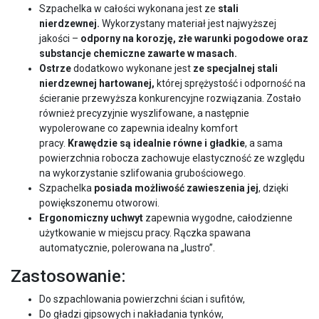
Szpachelka w całości wykonana jest ze
stali
nierdzewnej.
Wykorzystany materiał jest najwyższej
jakości –
odporny na korozję, złe warunki pogodowe oraz
substancje chemiczne zawarte w masach.
Ostrze
dodatkowo wykonane jest
ze specjalnej stali
nierdzewnej hartowanej,
której sprężystość i odporność na
ścieranie przewyższa konkurencyjne rozwiązania. Zostało
również precyzyjnie wyszlifowane, a następnie
wypolerowane co zapewnia idealny komfort
pracy.
Krawędzie są idealnie równe i gładkie
, a sama
powierzchnia robocza zachowuje elastyczność ze względu
na wykorzystanie szlifowania grubościowego.
Szpachelka
posiada możliwość zawieszenia jej
, dzięki
powiększonemu otworowi.
Ergonomiczny uchwyt
zapewnia wygodne, całodzienne
użytkowanie w miejscu pracy. Rączka spawana
automatycznie, polerowana na „lustro”.
Zastosowanie:
Do szpachlowania powierzchni ścian i sufitów,
Do gładzi gipsowych i nakładania tynków,