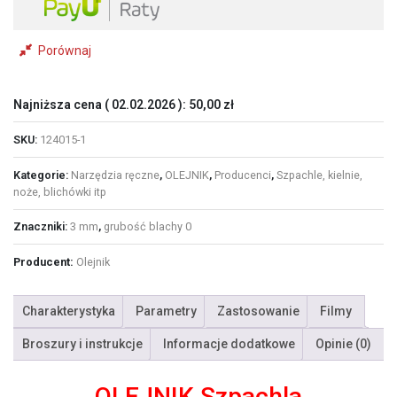
152MM
STAL
NIERDZEWNA
Porównaj
(124015-
1)
Najniższa cena (
02.02.2026
):
50,00
zł
SKU:
124015-1
Kategorie:
Narzędzia ręczne
,
OLEJNIK
,
Producenci
,
Szpachle, kielnie,
noże, blichówki itp
Znaczniki:
3 mm
,
grubość blachy 0
Producent:
Olejnik
Charakterystyka
Parametry
Zastosowanie
Filmy
Broszury i instrukcje
Informacje dodatkowe
Opinie (0)
OLEJNIK Szpachla