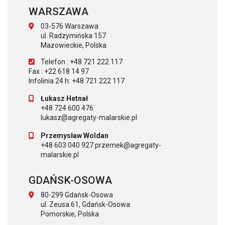
WARSZAWA
03-576 Warszawa
ul. Radzymińska 157
Mazowieckie, Polska
Telefon : +48 721 222 117
Fax : +22 618 14 97
Infolinia 24 h: +48 721 222 117
Łukasz Hetnał
+48 724 600 476
lukasz@agregaty-malarskie.pl
Przemysław Woldan
+48 603 040 927 przemek@agregaty-
malarskie.pl
GDAŃSK-OSOWA
80-299 Gdańsk-Osowa
ul. Zeusa 61, Gdańsk-Osowa
Pomorskie, Polska