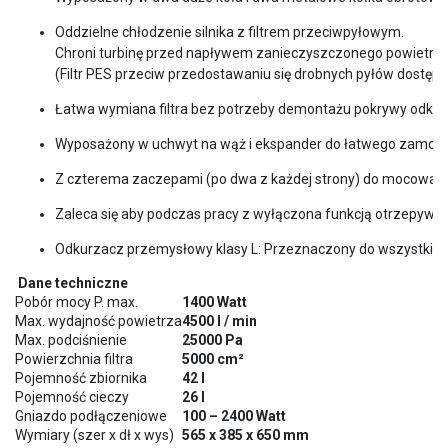
Oddzielne chłodzenie silnika z filtrem przeciwpyłowym. 

Chroni turbinę przed napływem zanieczyszczonego powietrza i
(Filtr PES przeciw przedostawaniu się drobnych pyłów dostę
Łatwa wymiana filtra bez potrzeby demontażu pokrywy odku
Wyposażony w uchwyt na wąż i ekspander do łatwego zamoc
Z czterema zaczepami (po dwa z każdej strony) do mocowani
Zaleca się aby podczas pracy z wyłączona funkcją otrzepywani
Odkurzacz przemysłowy klasy L: Przeznaczony do wszystkich
Dane techniczne
Pobór mocy P. max.
1400 Watt
Max. wydajność powietrza
4500 l / min
Max. podciśnienie
25000 Pa
Powierzchnia filtra
5000 cm²
Pojemność zbiornika
42 l
Pojemność cieczy
26 l
Gniazdo podłączeniowe
100 – 2400 Watt
Wymiary (szer x dł x wys)
565 x 385 x 650 mm