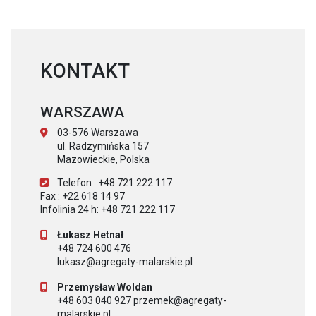
KONTAKT
WARSZAWA
03-576 Warszawa
ul. Radzymińska 157
Mazowieckie, Polska
Telefon : +48 721 222 117
Fax : +22 618 14 97
Infolinia 24 h: +48 721 222 117
Łukasz Hetnał
+48 724 600 476
lukasz@agregaty-malarskie.pl
Przemysław Woldan
+48 603 040 927 przemek@agregaty-
malarskie.pl