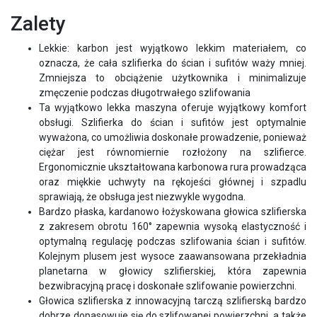
Zalety
Lekkie: karbon jest wyjątkowo lekkim materiałem, co
oznacza, że cała szlifierka do ścian i sufitów waży mniej.
Zmniejsza to obciążenie użytkownika i minimalizuje
zmęczenie podczas długotrwałego szlifowania
Ta wyjątkowo lekka maszyna oferuje wyjątkowy komfort
obsługi. Szlifierka do ścian i sufitów jest optymalnie
wyważona, co umożliwia doskonałe prowadzenie, ponieważ
ciężar jest równomiernie rozłożony na szlifierce.
Ergonomicznie ukształtowana karbonowa rura prowadząca
oraz miękkie uchwyty na rękojeści głównej i szpadlu
sprawiają, że obsługa jest niezwykle wygodna.
Bardzo płaska, kardanowo łożyskowana głowica szlifierska
z zakresem obrotu 160° zapewnia wysoką elastyczność i
optymalną regulację podczas szlifowania ścian i sufitów.
Kolejnym plusem jest wysoce zaawansowana przekładnia
planetarna w głowicy szlifierskiej, która zapewnia
bezwibracyjną pracę i doskonałe szlifowanie powierzchni.
Głowica szlifierska z innowacyjną tarczą szlifierską bardzo
dobrze dopasowuje się do szlifowanej powierzchni, a także