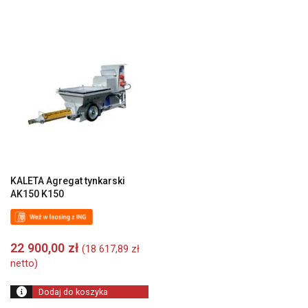
KALETA Agregat tynkarski
AK150 K150
22 900,00
zł
(
18 617,89
zł
netto)
Dodaj do koszyka