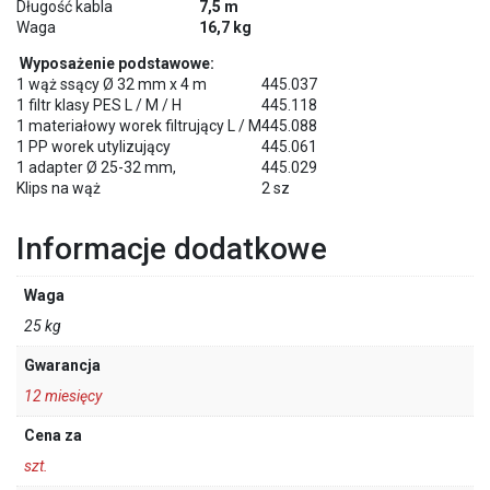
Długość kabla
7,5 m
Waga
16,7 kg
Wyposażenie podstawowe:
1 wąż ssący Ø 32 mm x 4 m
445.037
1 filtr klasy PES L / M / H
445.118
1 materiałowy worek filtrujący L / M
445.088
1 PP worek utylizujący
445.061
1 adapter Ø 25-32 mm,
445.029
Klips na wąż
2 sz
Informacje dodatkowe
Waga
25 kg
Gwarancja
12 miesięcy
Cena za
szt.