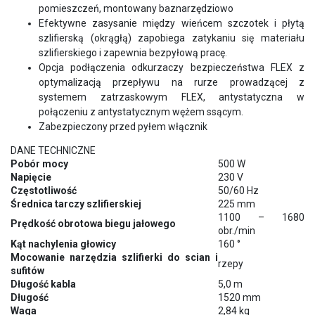
pomieszczeń, montowany baznarzędziowo
Efektywne zasysanie między wieńcem szczotek i płytą
szlifierską (okrągłą) zapobiega zatykaniu się materiału
szlifierskiego i zapewnia bezpyłową pracę.
Opcja podłączenia odkurzaczy bezpieczeństwa FLEX z
optymalizacją przepływu na rurze prowadzącej z
systemem zatrzaskowym FLEX, antystatyczna w
połączeniu z antystatycznym wężem ssącym.
Zabezpieczony przed pyłem włącznik
DANE TECHNICZNE
Pobór mocy
500 W
Napięcie
230 V
Częstotliwość
50/60 Hz
Średnica tarczy szlifierskiej
225 mm
1100 – 1680
Prędkość obrotowa biegu jałowego
obr./min
Kąt nachylenia głowicy
160 °
Mocowanie narzędzia szlifierki do scian i
rzepy
sufitów
Długość kabla
5,0 m
Długość
1520 mm
Waga
2,84 kg