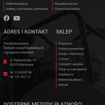
Elektronarzędzia
Narzędzia ręczne
Drabiny, rusztowania, podnośniki
Chemia budowlana
ADRES I KONTAKT
SKLEP
Planeta Budowlana
Regulamin
Centrum maszyn budowlanych
Polityka prywatności
i agregatów malarskich.
Zwroty i reklamacje
O firmie
ul. Radzymińska 157
Transport i wysyłka
03-576 Warszawa
Towar na zamówienie
tel.
22 618 07 86
Wspólpraca
tel.
721 222 117
Gwarancja jakości
Kontakt
DOSTĘPNE METODY PŁATNOŚCI