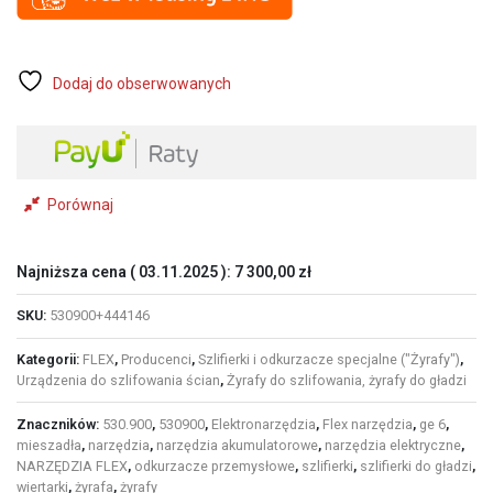
+
S44
najlżejsza
na
Dodaj do obserwowanych
rynku
żyrafa
do
gładzi
+
Porównaj
odkurzacz
FLEX
S44
L
Najniższa cena (
03.11.2025
):
7 300,00
zł
AC
SKU:
530900+444146
Kategorii:
FLEX
,
Producenci
,
Szlifierki i odkurzacze specjalne ("Żyrafy")
,
Urządzenia do szlifowania ścian
,
Żyrafy do szlifowania, żyrafy do gładzi
Znaczników:
530.900
,
530900
,
Elektronarzędzia
,
Flex narzędzia
,
ge 6
,
mieszadła
,
narzędzia
,
narzędzia akumulatorowe
,
narzędzia elektryczne
,
NARZĘDZIA FLEX
,
odkurzacze przemysłowe
,
szlifierki
,
szlifierki do gładzi
,
wiertarki
,
żyrafa
,
żyrafy