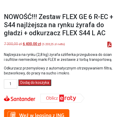
NOWOŚĆ!!! Zestaw FLEX GE 6 R-EC +
S44 najlżejsza na rynku żyrafa do
gładzi + odkurzacz FLEX S44 L AC
Pierwotna
Aktualna
7 300,00
zł
6 400,00
zł
(
5 203,25
zł
netto)
cena
cena
wynosiła:
wynosi:
Najlżejsza na rynku (2,8 kg) żyrafa szlifierka przegubowa do ścian
7
6
i sufitów niemieckiej marki FLEX w zestawie z torbą transportową.
300,00 zł.
400,00 zł.
Odkurzacz przemysłowy z automatycznym otrzepywaniem filtra,
bezworkowy, do pracy na sucho i mokro.
ilość
Dodaj do koszyka
NOWOŚĆ!!!
Zestaw
FLEX
GE
6
R-
EC