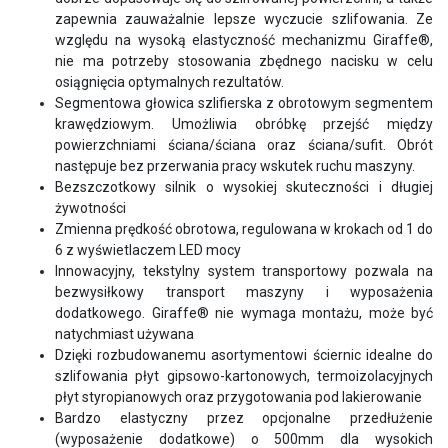
zapewnia zauważalnie lepsze wyczucie szlifowania. Ze
względu na wysoką elastyczność mechanizmu Giraffe®,
nie ma potrzeby stosowania zbędnego nacisku w celu
osiągnięcia optymalnych rezultatów.
Segmentowa głowica szlifierska z obrotowym segmentem
krawędziowym. Umożliwia obróbkę przejść między
powierzchniami ściana/ściana oraz ściana/sufit. Obrót
następuje bez przerwania pracy wskutek ruchu maszyny.
Bezszczotkowy silnik o wysokiej skuteczności i długiej
żywotności
Zmienna prędkość obrotowa, regulowana w krokach od 1 do
6 z wyświetlaczem LED mocy
Innowacyjny, tekstylny system transportowy pozwala na
bezwysiłkowy transport maszyny i wyposażenia
dodatkowego. Giraffe® nie wymaga montażu, może być
natychmiast używana
Dzięki rozbudowanemu asortymentowi ściernic idealne do
szlifowania płyt gipsowo-kartonowych, termoizolacyjnych
płyt styropianowych oraz przygotowania pod lakierowanie
Bardzo elastyczny przez opcjonalne przedłużenie
(wyposażenie dodatkowe) o 500mm dla wysokich