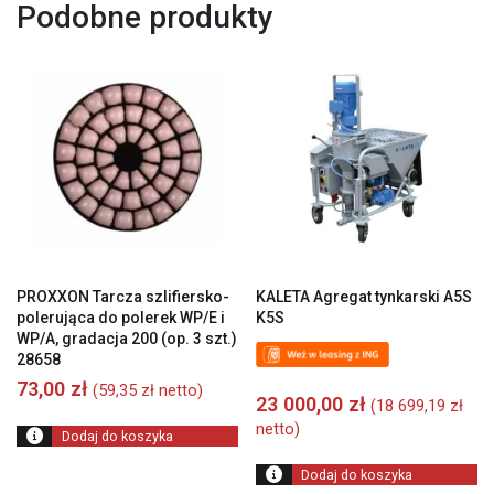
Podobne produkty
PROXXON Tarcza szlifiersko-
KALETA Agregat tynkarski A5S
polerująca do polerek WP/E i
K5S
WP/A, gradacja 200 (op. 3 szt.)
28658
73,00
zł
(
59,35
zł
netto)
23 000,00
zł
(
18 699,19
zł
netto)
Dodaj do koszyka
Dodaj do koszyka