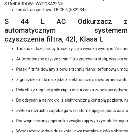
STANDARDOWE WYPOSAŻENIE
torba transportowa TB GE 6 (532234)
S 44 L AC Odkurzacz z
automatycznym systemem
czyszczenia filtra, 42l, Klasa L
Turbina o dużej mocy troszczy się o wysoką wydajność ssania i
Automatyczne czyszczenie filtra zapewnia stałą, wysoka wyd
Płaski filtr fałdowany z powierzchnią Nano- teflonową umożli
Z gniazdkiem do narzędzi z elektronicznym systemem autom
Pokrętło z regulacją siły ciągu odkurzacza zapewnia optymaln
Do odsysania na mokro: z elektroniczną kontrolą poziomu nap
Zwłoka rozruchu zapobiega wzrostom napięcia podczas startu
Podwójne ściany pojemnika zwiększają wytrzymałość pojemnik
Wyposażony w dwa duże koła i dwa metalowe kółka obrotowe