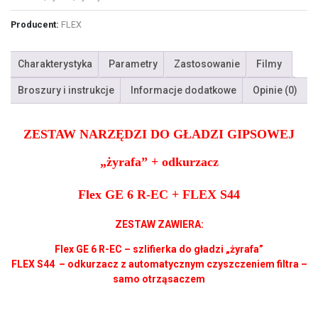
Producent:
FLEX
Charakterystyka
Parametry
Zastosowanie
Filmy
Broszury i instrukcje
Informacje dodatkowe
Opinie (0)
ZESTAW NARZĘDZI DO GŁADZI GIPSOWEJ
„żyrafa” + odkurzacz
Flex GE 6 R-EC
+ FLEX S44
ZESTAW ZAWIERA:
Flex GE 6 R-EC – szlifierka do gładzi „żyrafa”
FLEX S44 – odkurzacz z automatycznym czyszczeniem filtra –
samo otrząsaczem