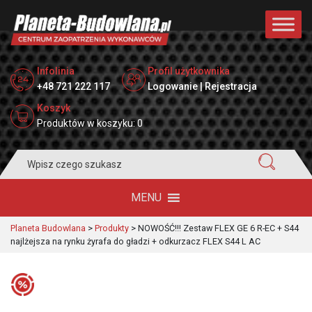
Infolinia
Profil użytkownika
+48 721 222 117
Logowanie | Rejestracja
Koszyk
Produktów w koszyku: 0
Search
for:
MENU
Planeta Budowlana
>
Produkty
>
NOWOŚĆ!!! Zestaw FLEX GE 6 R-EC + S44
najlżejsza na rynku żyrafa do gładzi + odkurzacz FLEX S44 L AC