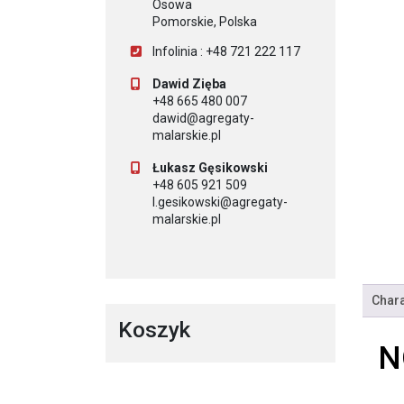
Osowa
Pomorskie, Polska
Infolinia : +48 721 222 117
Dawid Zięba
+48 665 480 007
dawid@agregaty-
malarskie.pl
Łukasz Gęsikowski
+48 605 921 509
l.gesikowski@agregaty-
malarskie.pl
Chara
Koszyk
N