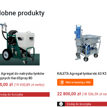
obne produkty
Agregat do natrysku tynków
KALETA Agregat tynkarski A3 K3
yjnych HardSpray 80
00,00
zł
(
19 430,89
zł
netto)
22 800,00
zł
(
18 536,59
zł
ne
Dodaj do koszyka
Dodaj do koszyka