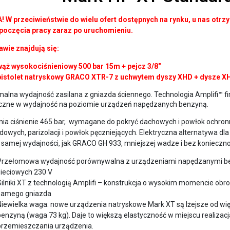
 W przeciwieństwie do wielu ofert dostępnych na rynku, u nas ot
poczęcia pracy zaraz po uruchomieniu.
awie znajdują się:
wąż wysokociśnieniowy 500 bar 15m + pejcz 3/8″
pistolet natryskowy GRACO XTR-7 z uchwytem dyszy XHD + dysze X
alna wydajność zasilana z gniazda ściennego. Technologia Amplifi™ f
yczne w wydajność na poziomie urządzeń napędzanych benzyną.
ia ciśnienie 465 bar, wymagane do pokryć dachowych i powłok ochronn
dowych, parizolacji i powłok pęczniejących. Elektryczna alternatyw
j samej wydajności, jak GRACO GH 933, mniejszej wadze i bez konieczno
Przełomowa wydajność porównywalna z urządzeniami napędzanymi be
sieciowych 230 V
Silniki XT z technologią Amplifi – konstrukcja o wysokim momencie o
samego gniazda
Niewielka waga: nowe urządzenia natryskowe Mark XT są lżejsze od w
benzyną (waga 73 kg). Daje to większą elastyczność w miejscu realiza
przemieszczania urządzenia.