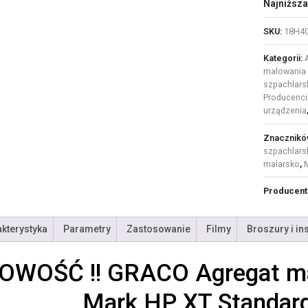
Najniższa
SKU:
18H4
Kategorii:
malowania 
szpachlars
Producenci
urządzenia
Znacznikó
szpachlars
malarsko
,
Producent
kterystyka
Parametry
Zastosowanie
Filmy
Broszury i in
OWOŚĆ !! GRACO Agregat mal
Mark HP XT Standar