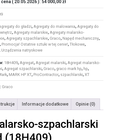
 cena (
20.05.2026
):
54 000,00
zł
09
Agregaty do gładzi
,
Agregaty do malowania
,
Agregaty do
wnętrz
,
Agregaty malarskie
,
Agregaty malarsko-
kie
,
Agregaty szpachlarskie
,
Graco
,
Napęd mechaniczny
,
,
Promocja! Ostatnie sztuki w tej cenie!
,
Tłokowe
,
,
Urządzenia natryskowe
w:
18H409
,
Agregat
,
Agregat malarski
,
Agregat malarsko-
ki
,
Agregat szpachlarski
,
Graco
,
graco mark hp
,
hp
,
Mark
,
MARK HP XT
,
ProContractor
,
szpachlarski
,
XT
:
Graco
strukcje
Informacje dodatkowe
Opinie (0)
arsko-szpachlarski
d (18H409)