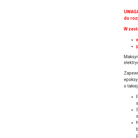
UWAGA!
do roz
W zest
Maksym
elektr
Zapewn
epoksy
o takie