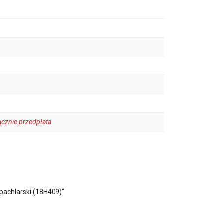
cznie przedpłata
achlarski (18H409)”