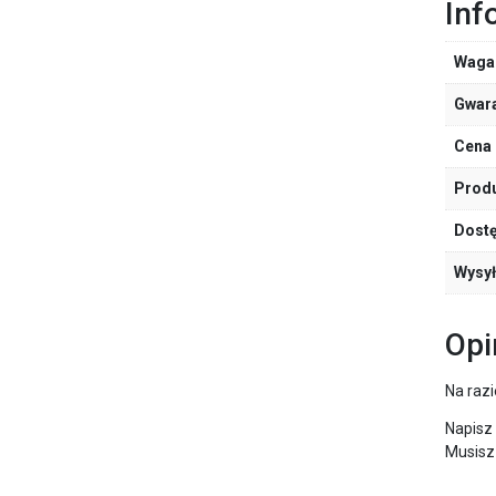
Inf
Waga
Gwar
Cena 
Prod
Dost
Wysy
Opi
Na razi
Napisz
Musisz