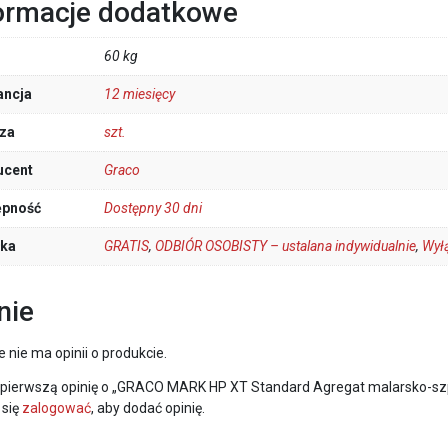
ormacje dodatkowe
60 kg
ancja
12 miesięcy
za
szt.
ucent
Graco
ępność
Dostępny 30 dni
łka
GRATIS
,
ODBIÓR OSOBISTY – ustalana indywidualnie
,
Wyłą
nie
e nie ma opinii o produkcie.
 pierwszą opinię o „GRACO MARK HP XT Standard Agregat malarsko-szp
 się
zalogować
, aby dodać opinię.