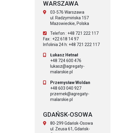
WARSZAWA
03-576 Warszawa
ul. Radzymińska 157
Mazowieckie, Polska
Telefon : +48 721 222 117
Fax : +22 618 14 97
Infolinia 24 h: +48 721 222 117
Łukasz Hetnał
+48 724 600 476
lukasz@agregaty-
malarskie.pl
Przemysław Woldan
+48 603 040 927
przemek@agregaty-
malarskie.pl
GDAŃSK-OSOWA
80-299 Gdańsk-Osowa
ul. Zeusa 61, Gdańsk-