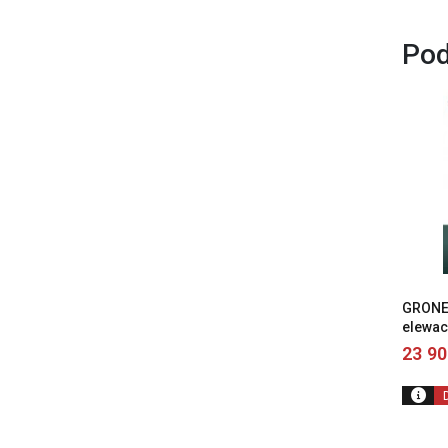
Pod
GRONE 
elewac
23 9