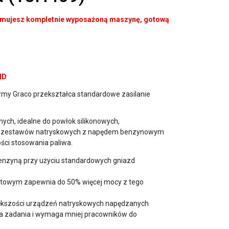
rzymujesz kompletnie wyposażoną maszynę, gotową
HD
irmy Graco przekształca standardowe zasilanie
ych, idealne do powłok silikonowych,
a dla zestawów natryskowych z napędem benzynowym
ści stosowania paliwa.
nzyną przy użyciu standardowych gniazd
brotowym zapewnia do 50% więcej mocy z tego
iększości urządzeń natryskowych napędzanych
cja zadania i wymaga mniej pracowników do