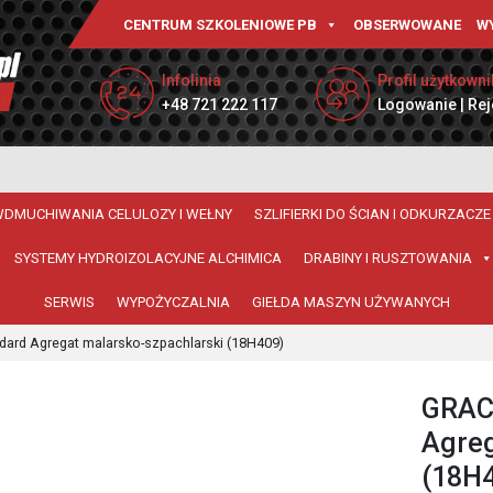
CENTRUM SZKOLENIOWE PB
OBSERWOWANE
W
Infolinia
Profil użytkowni
+48 721 222 117
Logowanie | Rej
WDMUCHIWANIA CELULOZY I WEŁNY
SZLIFIERKI DO ŚCIAN I ODKURZACZE
SYSTEMY HYDROIZOLACYJNE ALCHIMICA
DRABINY I RUSZTOWANIA
SERWIS
WYPOŻYCZALNIA
GIEŁDA MASZYN UŻYWANYCH
rd Agregat malarsko-szpachlarski (18H409)
GRAC
Agreg
(18H