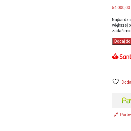
54 000,00
Najbardzi
większej p
zadań mie
ilość
Dodaj do
GRACO
MARK
HP
XT
Standard
Agregat
malarsko-
Doda
szpachlars
(18H409)
Poró