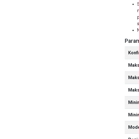
s
Param
Konf
Maks
Maksy
Maks
Mini
Minim
Mode