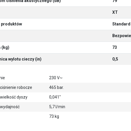
om ciśnienia akustycznego (dB)
79
XT
a produktów
Standard
Bezpowie
 (kg)
73
ica wylotu cieczy (in)
0,5
nie
230 V~
ciśnienie robocze
465 bar.
wielkość dyszy
0,041"
 wydajność
5,7 l/min
73 kg