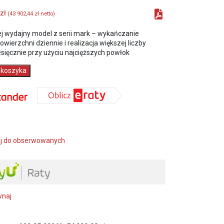
zł
(
43 902,44
zł
netto)
ej wydajny model z serii mark – wykańczanie
owierzchni dziennie i realizacja większej liczby
sięcznie przy użyciu najcięższych powłok
 koszyka
j do obserwowanych
ki
wnaj