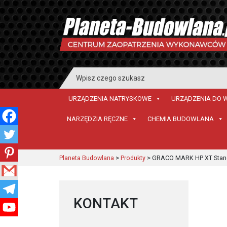
Search
for:
URZĄDZENIA NATRYSKOWE
URZĄDZENIA DO 
NARZĘDZIA RĘCZNE
CHEMIA BUDOWLANA
Planeta Budowlana
>
Produkty
>
GRACO MARK HP XT Standa
KONTAKT