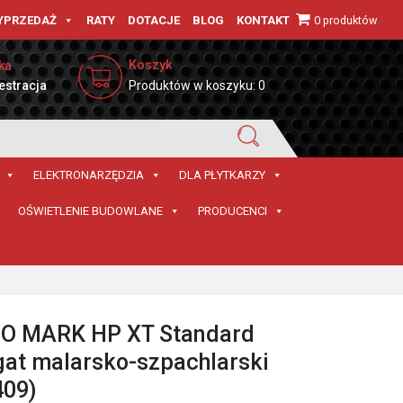
0 produktów
YPRZEDAŻ
RATY
DOTACJE
BLOG
KONTAKT
Koszyk
ka
estracja
Produktów w koszyku: 0
ELEKTRONARZĘDZIA
DLA PŁYTKARZY
OŚWIETLENIE BUDOWLANE
PRODUCENCI
O MARK HP XT Standard
at malarsko-szpachlarski
409)