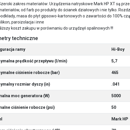
Szeroki zakres materiałów: Urządzenia natryskowe Mark HP XT są prze
materiałów, od farb po produkty do ścianek działowych i nie tylko. Roz
podkłady, masa do płyt gipsowo-kartonowych o zawartości do 100% cząs
ilikon, paroizolacja i inne
Niższy koszt zakupu w porównaniu do urządzęń spalinowych !!!
etry techniczne
iguracja ramy
Hi-Boy
ymalna prędkość przepływu (l/min)
5,7
malne ciśnienie robocze (bar)
465
ymalny rozmiar dyszy (in)
.041
malna moc generatora (W)
5000
alne ciśnienie robocze (psi)
50
l
Mark HP