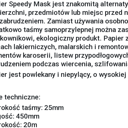
ier Speedy Mask jest znakomitą alternat
ierzchni, przedmiotów lub miejsc przed
zabrudzeniem. Zamiast używania osobno f
atkowo taśmy samoprzylepnej można zas
tkownikowi, ekologiczny produkt. Papier
ach lakierniczych, malarskich i remonto
mentów karoserii, listew przypodłogowyc
udzeniem podczas wiercenia, szlifowania
er jest powlekany i niepylący, o wysokie
e techniczne:
rokość taśmy: 25mm
gość: 450mm
rokość: 20m