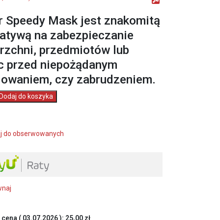
r Speedy Mask jest znakomitą
natywą na zabezpieczanie
rzchni, przedmiotów lub
c przed niepożądanym
owaniem, czy zabrudzeniem.
Dodaj do koszyka
j do obserwowanych
50mm/20m
wnaj
 cena (
03.07.2026
):
25,00
zł