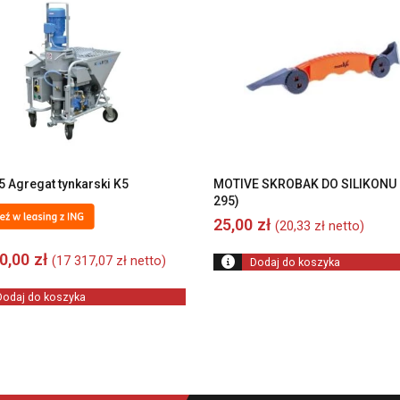
5 Agregat tynkarski K5
MOTIVE SKROBAK DO SILIKONU 
295)
25,00
zł
(
20,33
zł
netto)
00,00
zł
(
17 317,07
zł
netto)
Dodaj do koszyka
Dodaj do koszyka