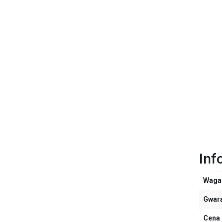
Inf
Waga
Gwar
Cena 