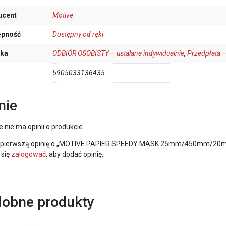
ucent
Motive
ępność
Dostępny od ręki
łka
ODBIÓR OSOBISTY – ustalana indywidualnie
,
Przedpłata –
5905033136435
nie
e nie ma opinii o produkcie.
 pierwszą opinię o „MOTIVE PAPIER SPEEDY MASK 25mm/450mm/20m 
 się
zalogować
, aby dodać opinię.
obne produkty