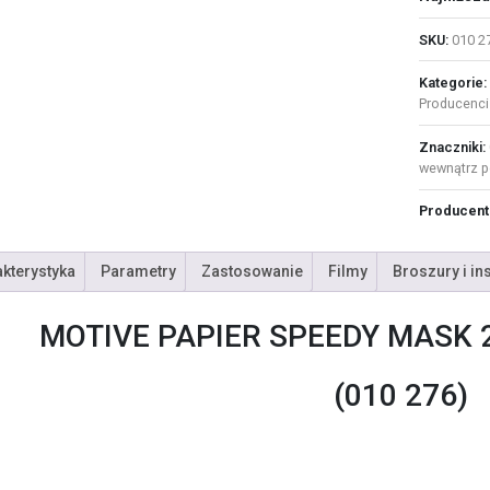
SKU:
010 2
Kategorie:
Producenci
Znaczniki:
wewnątrz 
Producent
kterystyka
Parametry
Zastosowanie
Filmy
Broszury i in
MOTIVE PAPIER SPEEDY MAS
(010 276)