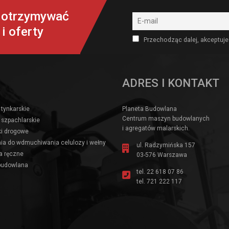
y otrzymywać
i oferty
Przechodząc dalej, akceptuje
ADRES I KONTAKT
 tynkarskie
Planeta Budowlana
Centrum maszyn budowlanych
 szpachlarskie
i agregatów malarskich.
i drogowe
ia do wdmuchiwania celulozy i wełny
ul. Radzymińska 157
a ręczne
03-576 Warszawa
budowlana
tel.
22 618 07 86
tel.
721 222 117