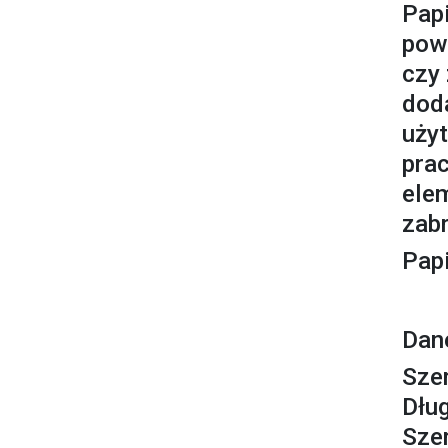
Pap
pow
czy 
dod
uży
prac
ele
zabr
Papi
Dan
Sze
Dłu
Sze