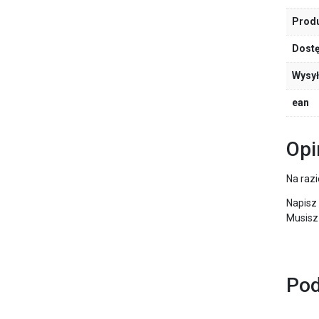
Prod
Dost
Wysy
ean
Opi
Na razi
Napisz
Musisz
Pod