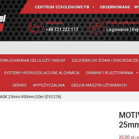
CENTRUM SZKOLENIOWE PB
OBSERWOWANE
W
Infolinia
Profil użytkowni
+48 721 222 117
Logowanie | Rej
WDMUCHIWANIA CELULOZY I WEŁNY
SZLIFIERKI DO ŚCIAN I ODKURZACZE
SYSTEMY HYDROIZOLACYJNE ALCHIMICA
DRABINY I RUSZTOWANIA
SERWIS
WYPOŻYCZALNIA
GIEŁDA MASZYN UŻYWANYCH
MASK 25mm/450mm/20m (010 276)
MOTI
25mm
25,00
zł
(
2