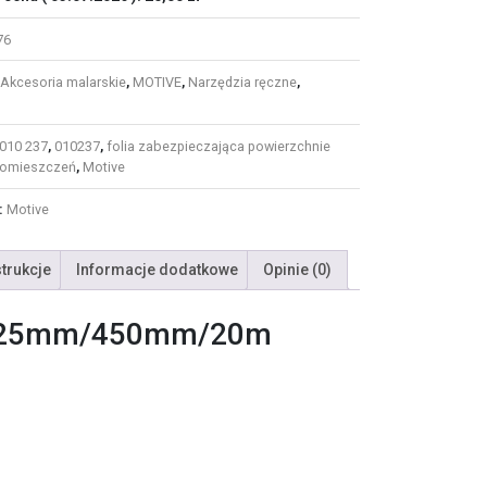
76
Akcesoria malarskie
,
MOTIVE
,
Narzędzia ręczne
,
010 237
,
010237
,
folia zabezpieczająca powierzchnie
pomieszczeń
,
Motive
:
Motive
strukcje
Informacje dodatkowe
Opinie (0)
K 25mm/450mm/20m