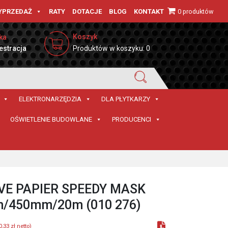
0 produktów
YPRZEDAŻ
RATY
DOTACJE
BLOG
KONTAKT
Koszyk
ka
estracja
Produktów w koszyku: 0
ELEKTRONARZĘDZIA
DLA PŁYTKARZY
OŚWIETLENIE BUDOWLANE
PRODUCENCI
VE PAPIER SPEEDY MASK
/450mm/20m (010 276)
0,33
zł
netto)