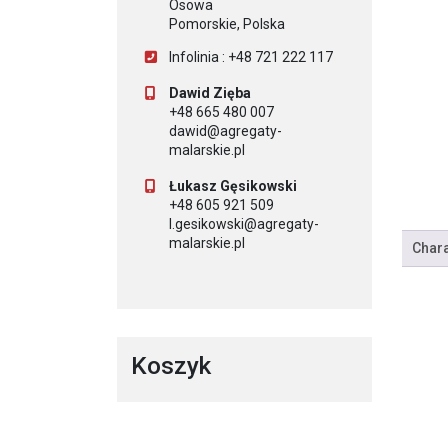
Osowa
Pomorskie, Polska
Infolinia : +48 721 222 117
Dawid Zięba
+48 665 480 007
dawid@agregaty-
malarskie.pl
Łukasz Gęsikowski
+48 605 921 509
l.gesikowski@agregaty-
malarskie.pl
Chara
Koszyk