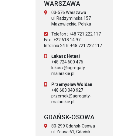
WARSZAWA
03-576 Warszawa
ul. Radzymińska 157
Mazowieckie, Polska
Telefon : +48 721 222 117
Fax : +22 618 14 97
Infolinia 24 h: +48 721 222 117
Łukasz Hetnał
+48 724 600 476
lukasz@agregaty-
malarskie.pl
Przemysław Woldan
+48 603 040 927
przemek@agregaty-
malarskie.pl
GDAŃSK-OSOWA
80-299 Gdańsk-Osowa
ul. Zeusa 61, Gdańsk-