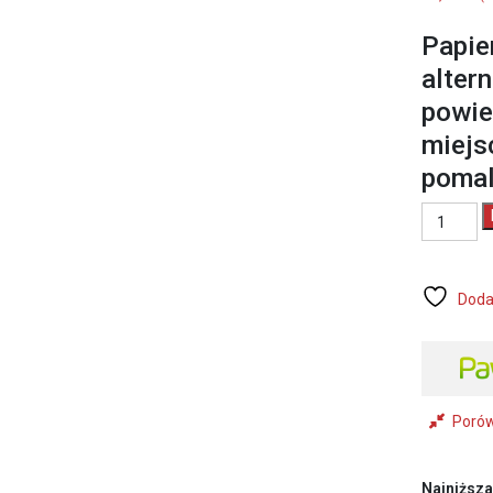
Papie
alter
powie
miejs
pomal
ilość
MOTIVE
PAPIER
SPEEDY
MASK
Doda
25mm/4
(010
276)
Poró
Najniższa