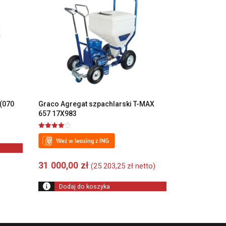
(070
Graco Agregat szpachlarski T-MAX
657 17X983
Oceniono
4.00
na 5
31 000,00
zł
(
25 203,25
zł
netto)
Dodaj do koszyka