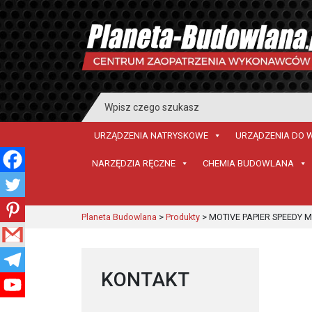
Search
for:
URZĄDZENIA NATRYSKOWE
URZĄDZENIA DO 
NARZĘDZIA RĘCZNE
CHEMIA BUDOWLANA
Planeta Budowlana
>
Produkty
>
MOTIVE PAPIER SPEEDY 
KONTAKT