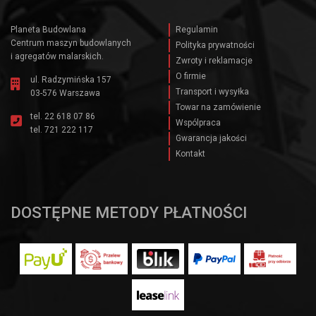
Planeta Budowlana
Regulamin
Centrum maszyn budowlanych
Polityka prywatności
i agregatów malarskich.
Zwroty i reklamacje
O firmie
ul. Radzymińska 157
Transport i wysyłka
03-576 Warszawa
Towar na zamówienie
tel.
22 618 07 86
Wspólpraca
tel.
721 222 117
Gwarancja jakości
Kontakt
DOSTĘPNE METODY PŁATNOŚCI