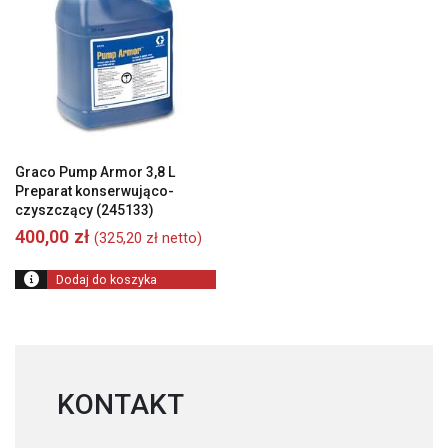
Graco Pump Armor 3,8 L
Preparat konserwująco-
czyszczący (245133)
400,00
zł
(
325,20
zł
netto)
Dodaj do koszyka
KONTAKT