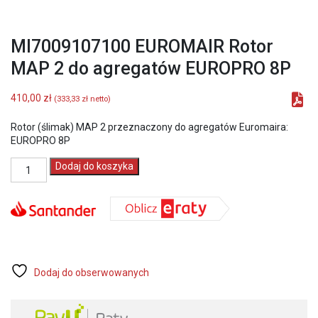
MI7009107100 EUROMAIR Rotor
MAP 2 do agregatów EUROPRO 8P
410,00
zł
(
333,33
zł
netto)
Rotor (ślimak) MAP 2 przeznaczony do agregatów Euromaira:
EUROPRO 8P
ilość
Dodaj do koszyka
MI7009107100
EUROMAIR
Rotor
MAP
2
do
agregatów
EUROPRO
Dodaj do obserwowanych
8P