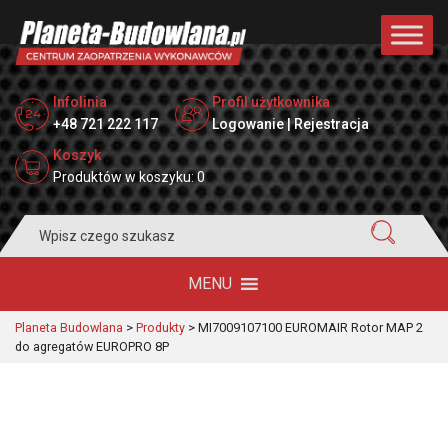
Infolinia
Profil użytkownika
+48 721 222 117
Logowanie | Rejestracja
Koszyk
Produktów w koszyku: 0
Search
for:
MENU
Planeta Budowlana
>
Produkty
>
MI7009107100 EUROMAIR Rotor MAP 2
do agregatów EUROPRO 8P