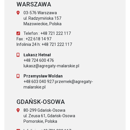
WARSZAWA
03-576 Warszawa
ul. Radzymińska 157
Mazowieckie, Polska
Telefon : +48 721 222 117
Fax : +22 618 14 97
Infolinia 24 h: +48 721 222 117
Łukasz Hetnał
+48 724 600 476
lukasz@agregaty-malarskie.pl
Przemysław Woldan
+48 603 040 927 przemek@agregaty-
malarskie.pl
GDAŃSK-OSOWA
80-299 Gdańsk-Osowa
ul. Zeusa 61, Gdańsk-Osowa
Pomorskie, Polska