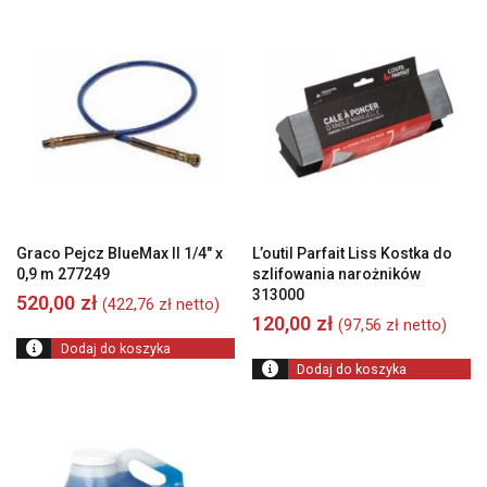
Graco Pejcz BlueMax II 1/4″ x
L’outil Parfait Liss Kostka do
0,9 m 277249
szlifowania narożników
313000
520,00
zł
(
422,76
zł
netto)
120,00
zł
(
97,56
zł
netto)
Dodaj do koszyka
Dodaj do koszyka