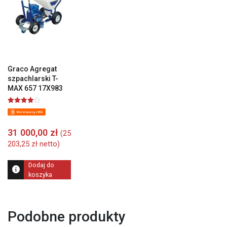
Graco Agregat
szpachlarski T-
MAX 657 17X983
Oceniono
4.00
na 5
31 000,00
zł
(
25
203,25
zł
netto)
Dodaj do
koszyka
Podobne produkty