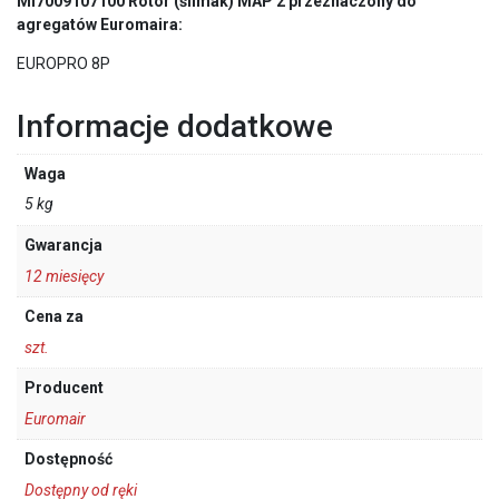
MI7009107100 Rotor (ślimak) MAP 2 przeznaczony do
agregatów Euromaira:
EUROPRO 8P
Informacje dodatkowe
Waga
5 kg
Gwarancja
12 miesięcy
Cena za
szt.
Producent
Euromair
Dostępność
Dostępny od ręki