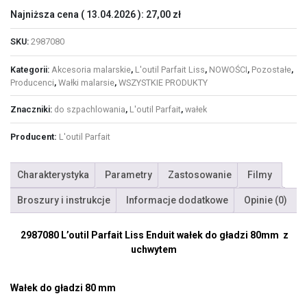
Najniższa cena (
13.04.2026
):
27,00
zł
SKU:
2987080
Kategorii:
Akcesoria malarskie
,
L'outil Parfait Liss
,
NOWOŚCI
,
Pozostałe
,
Producenci
,
Wałki malarsie
,
WSZYSTKIE PRODUKTY
Znaczniki:
do szpachlowania
,
L'outil Parfait
,
wałek
Producent:
L'outil Parfait
Charakterystyka
Parametry
Zastosowanie
Filmy
Broszury i instrukcje
Informacje dodatkowe
Opinie (0)
2987080 L’outil Parfait Liss Enduit wałek do gładzi 80mm z
uchwytem
Wałek do gładzi 80 mm