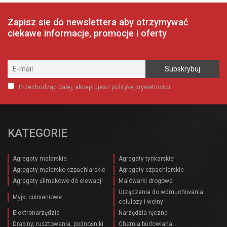
Zapisz sie do newslettera aby otrzymywać
ciekawe informacje, promocje i oferty
Przechodząc dalej, akceptujesz politykę prywatności
KATEGORIE
Agregaty malarskie
Agregaty tynkarskie
Agregaty malarsko-szpachlarskie
Agregaty szpachlarskie
Agregaty ślimakowe do elewacji
Malowarki drogowe
Urządzenia do wdmuchiwania
Myjki ciśnieniowe
celulozy i wełny
Elektronarzędzia
Narzędzia ręczne
Drabiny, rusztowania, podnośniki
Chemia budowlana