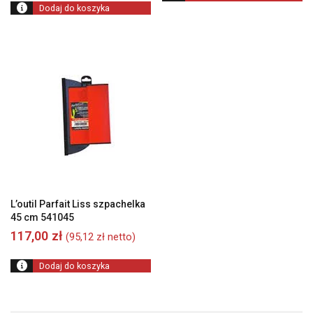
Dodaj do koszyka
L’outil Parfait Liss szpachelka
45 cm 541045
117,00
zł
(
95,12
zł
netto)
Dodaj do koszyka