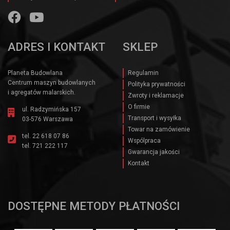
ADRES I KONTAKT
SKLEP
Planeta Budowlana
Regulamin
Centrum maszyn budowlanych
Polityka prywatności
i agregatów malarskich.
Zwroty i reklamacje
O firmie
ul. Radzymińska 157
Transport i wysyłka
03-576 Warszawa
Towar na zamówienie
tel.
22 618 07 86
Wspólpraca
tel.
721 222 117
Gwarancja jakości
Kontakt
DOSTĘPNE METODY PŁATNOŚCI