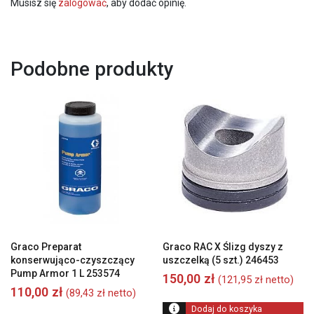
Musisz się
zalogować
, aby dodać opinię.
Podobne produkty
Graco Preparat
Graco RAC X Ślizg dyszy z
konserwująco-czyszczący
uszczelką (5 szt.) 246453
Pump Armor 1 L 253574
150,00
zł
(
121,95
zł
netto)
110,00
zł
(
89,43
zł
netto)
Dodaj do koszyka