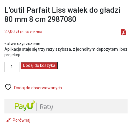
L’outil Parfait Liss wałek do gładzi
80 mm 8 cm 2987080
27,00
zł
(
21,95
zł
netto)
Łatwe czyszczenie.
Aplikacja staje się trzy razy szybsza, z jednolitym depozytem i bez
projekcji.
ilość
Dodaj do koszyka
L'outil
Parfait
Liss
wałek
Dodaj do obserwowanych
do
gładzi
80
mm
8
cm
Porównaj
2987080