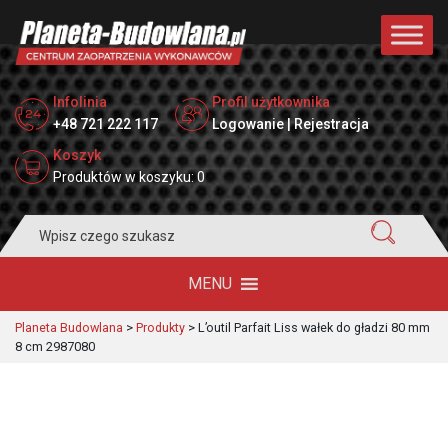
Infolinia
Profil użytkownika
+48 721 222 117
Logowanie | Rejestracja
Koszyk
Produktów w koszyku: 0
Search
for:
MENU
Planeta Budowlana
>
Produkty
>
L’outil Parfait Liss wałek do gładzi 80 mm
8 cm 2987080