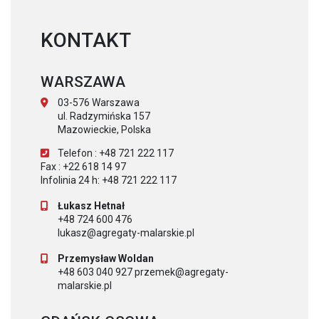
KONTAKT
WARSZAWA
03-576 Warszawa
ul. Radzymińska 157
Mazowieckie, Polska
Telefon : +48 721 222 117
Fax : +22 618 14 97
Infolinia 24 h: +48 721 222 117
Łukasz Hetnał
+48 724 600 476
lukasz@agregaty-malarskie.pl
Przemysław Woldan
+48 603 040 927 przemek@agregaty-
malarskie.pl