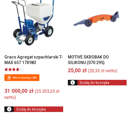
Graco Agregat szpachlarski T-
MOTIVE SKROBAK DO
MAX 657 17X983
SILIKONU (070 295)
25,00
zł
(
20,33
zł
netto)
Oceniono
4.00
na 5
Dodaj do koszyka
31 000,00
zł
(
25 203,25
zł
netto)
Dodaj do koszyka