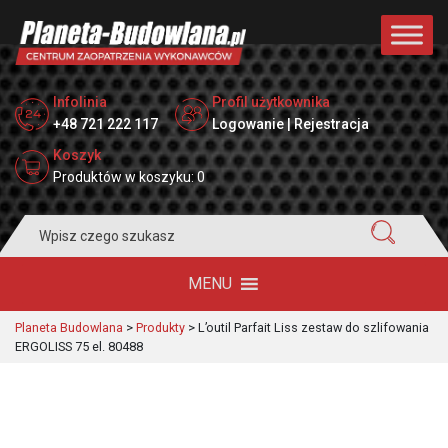
Infolinia
Profil użytkownika
+48 721 222 117
Logowanie | Rejestracja
Koszyk
Produktów w koszyku: 0
Search
for:
MENU
Planeta Budowlana
>
Produkty
>
L’outil Parfait Liss zestaw do szlifowania
ERGOLISS 75 el. 80488