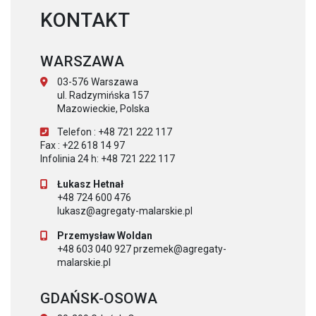
KONTAKT
WARSZAWA
03-576 Warszawa
ul. Radzymińska 157
Mazowieckie, Polska
Telefon : +48 721 222 117
Fax : +22 618 14 97
Infolinia 24 h: +48 721 222 117
Łukasz Hetnał
+48 724 600 476
lukasz@agregaty-malarskie.pl
Przemysław Woldan
+48 603 040 927 przemek@agregaty-
malarskie.pl
GDAŃSK-OSOWA