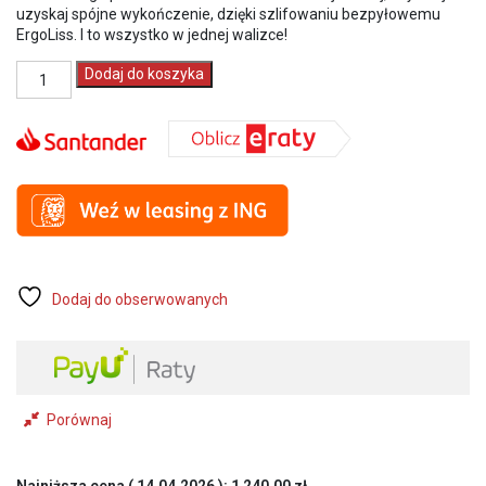
uzyskaj spójne wykończenie, dzięki szlifowaniu bezpyłowemu
ErgoLiss. I to wszystko w jednej walizce!
ilość
Dodaj do koszyka
L’outil
Parfait
Liss
zestaw
do
szlifowania
ERGOLISS
75
el.
80488
Dodaj do obserwowanych
Porównaj
Najniższa cena (
14.04.2026
):
1 240,00
zł