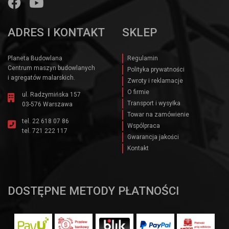
ADRES I KONTAKT
SKLEP
Planeta Budowlana
Regulamin
Centrum maszyn budowlanych
Polityka prywatności
i agregatów malarskich.
Zwroty i reklamacje
O firmie
ul. Radzymińska 157
Transport i wysyłka
03-576 Warszawa
Towar na zamówienie
tel.
22 618 07 86
Wspólpraca
tel.
721 222 117
Gwarancja jakości
Kontakt
DOSTĘPNE METODY PŁATNOŚCI