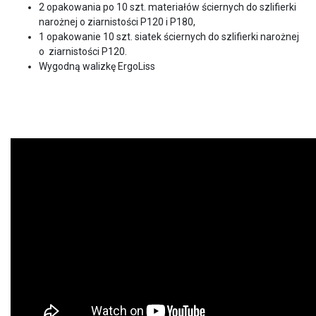
2 opakowania po 10 szt. materiałów ściernych do szlifierki
narożnej o ziarnistości P120 i P180,
1 opakowanie 10 szt. siatek ściernych do szlifierki narożnej
o ziarnistości P120.
Wygodną walizkę ErgoLiss