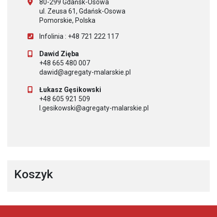
80-299 Gdańsk-Osowa
ul. Zeusa 61, Gdańsk-Osowa
Pomorskie, Polska
Infolinia : +48 721 222 117
Dawid Zięba
+48 665 480 007
dawid@agregaty-malarskie.pl
Łukasz Gęsikowski
+48 605 921 509
l.gesikowski@agregaty-malarskie.pl
Koszyk