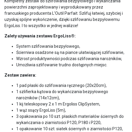
Kompletny zestaw do szlifowania bezpyłowego i wykańczania
powierzchni zaprojektowany i wyprodukowany przez
francuskiego producenta L’Outil Parfait. Szlifuj łatwiej, szybciej i
uzyskaj spójne wykończenie, dzięki szlifowaniu bezpyłowemu
ErgoLiss. I to wszystko w jednej walizce!
Zalety używania zestawu ErgoLiss®:
System szlifowania bezpyłowego,
Ścierniwa osadzone są na piance ułatwiającej szlifowanie,
Wzrost produktywności podczas szlifowania narożników,
Umożliwia szlifowanie trudno dostępnych miejsc.
Zestaw zawiera:
1 pad płaski do szlifowania ręcznego (20x20cm),
1 szlifierka kątowa do wykańczania bezpyłowego
narożników (14x12cm),
1 kij teleskopowy 2 x 1 m Ergoliss ClipSystem,
1 wąż ssący ErgoLiss (5m),
3 opakowania po 10 szt. płaskich materiałów ściernych do
wykańczania o ziarnistości P120, P180 i P220,
1 opakowanie 10 szt. siatek ściernych o ziarnistości P120,