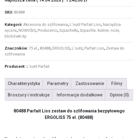
SKU:
80488
Kategorii:
Akcesoria do szlifowania
,
L'outil Parfait Liss
,
Narzędzia
ręczne
,
NOWOŚCI
,
Producenci
,
Szpachelki
,
Szpachle, kielnie, noże,
blichówki itp
Znaczników:
75 el.
,
80488
,
ERGOLISS
,
L'outil
,
Parfait Liss
,
Zestaw do
szlifowania
Producent:
L'outil Parfait
Charakterystyka
Parametry
Zastosowanie
Filmy
Broszury i instrukcje
Informacje dodatkowe
Opinie (0)
80488 Parfait Liss zestaw do szlifowania bezpyłowego
ERGOLISS 75 el. (80488)