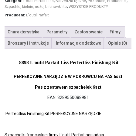
Kategorii:
L'outil Parfait Liss
,
Narzędzia ręczne
,
Pozostałe
,
Producenci
,
Szpachle, kielnie, noże, blichówki itp
,
WSZYSTKIE PRODUKTY
Producent:
L'outil Parfait
Charakterystyka
Parametry
Zastosowanie
Filmy
Broszury i instrukcje
Informacje dodatkowe
Opinie (0)
8898 L’outil Parfait Liss Perfectliss Finishing Kit
PERFEKCYJNE NARZĘDZIE W POKROWCU NA PAS 6szt
Pas z zestawem szpachelek 6szt
EAN: 3289550088981

Perfectliss Finishing Kit PERFEKCYJNE NARZĘDZIE
Szpachelki francuskiej firmy L’outil Parfait posiadają