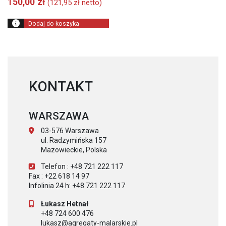
150,00
zł
(
121,95
zł
netto)
Dodaj do koszyka
KONTAKT
WARSZAWA
03-576 Warszawa
ul. Radzymińska 157
Mazowieckie, Polska
Telefon : +48 721 222 117
Fax : +22 618 14 97
Infolinia 24 h: +48 721 222 117
Łukasz Hetnał
+48 724 600 476
lukasz@agregaty-malarskie.pl