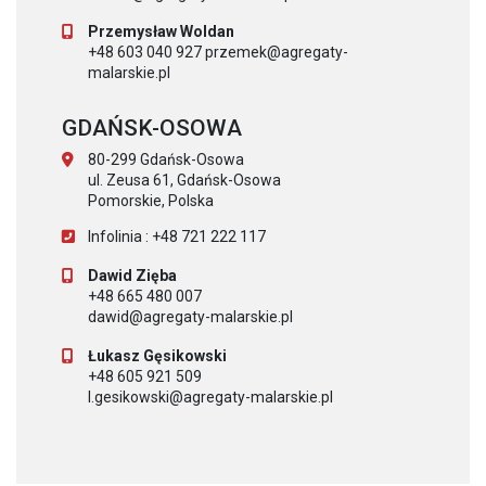
Przemysław Woldan
+48 603 040 927 przemek@agregaty-
malarskie.pl
GDAŃSK-OSOWA
80-299 Gdańsk-Osowa
ul. Zeusa 61, Gdańsk-Osowa
Pomorskie, Polska
Infolinia : +48 721 222 117
Dawid Zięba
+48 665 480 007
dawid@agregaty-malarskie.pl
Łukasz Gęsikowski
+48 605 921 509
l.gesikowski@agregaty-malarskie.pl