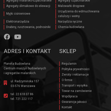
Agregaty malarsko-szpachlarskie
Agregaty szpachlarskie
Agregaty ślimakowe do elewacji
Malowarki drogowe
Urządzenia do wdmuchiwania
Myjki ciśnieniowe
celulozy i wełny
Elektronarzędzia
Narzędzia ręczne
Drabiny, rusztowania, podnośniki
Chemia budowlana
ADRES I KONTAKT
SKLEP
Planeta Budowlana
Regulamin
Centrum maszyn budowlanych
Polityka prywatności
i agregatów malarskich.
Zwroty i reklamacje
O firmie
ul. Radzymińska 157
Transport i wysyłka
03-576 Warszawa
Towar na zamówienie
tel.
22 618 07 86
Wspólpraca
tel.
721 222 117
Gwarancja jakości
Kontakt