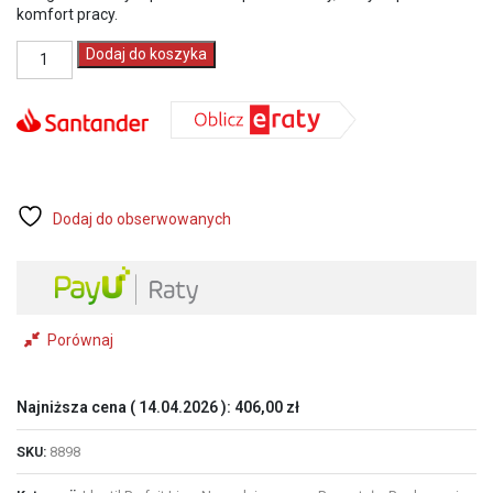
komfort pracy.
ilość
Dodaj do koszyka
L'outil
Parfait
Liss
Zestaw
narzędzi
precyzyjnych
z
pasem
Dodaj do obserwowanych
Perfectliss
Finishing
Kit
8898
Porównaj
Najniższa cena (
14.04.2026
):
406,00
zł
SKU:
8898