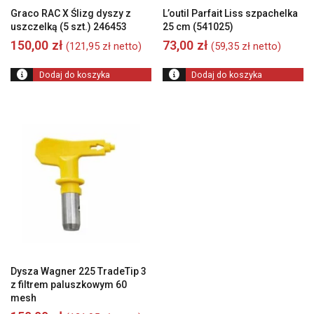
Graco RAC X Ślizg dyszy z
L’outil Parfait Liss szpachelka
uszczelką (5 szt.) 246453
25 cm (541025)
150,00
zł
73,00
zł
(
121,95
zł
netto)
(
59,35
zł
netto)
Dodaj do koszyka
Dodaj do koszyka
Dysza Wagner 225 TradeTip 3
z filtrem paluszkowym 60
mesh