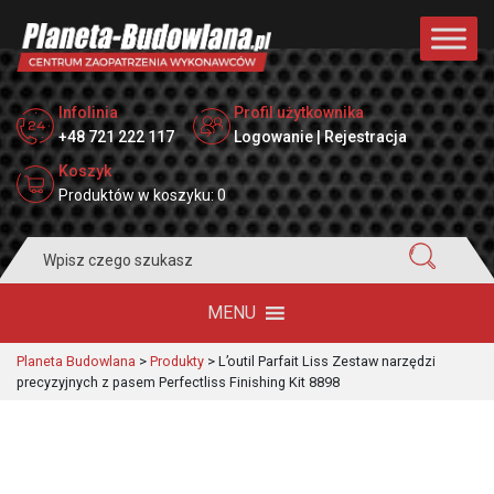
Infolinia
Profil użytkownika
+48 721 222 117
Logowanie | Rejestracja
Koszyk
Produktów w koszyku: 0
Search
for:
MENU
Planeta Budowlana
>
Produkty
>
L’outil Parfait Liss Zestaw narzędzi
precyzyjnych z pasem Perfectliss Finishing Kit 8898