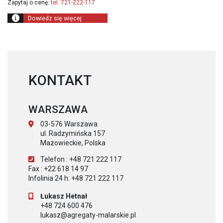
Zapytaj o cenę:
tel. 721-222-117
Dowiedz się więcej
KONTAKT
WARSZAWA
03-576 Warszawa
ul. Radzymińska 157
Mazowieckie, Polska
Telefon : +48 721 222 117
Fax : +22 618 14 97
Infolinia 24 h: +48 721 222 117
Łukasz Hetnał
+48 724 600 476
lukasz@agregaty-malarskie.pl