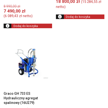
18 800,00
zł
(
15 284,55
zł
Pierwotna
8 990,00
zł
netto)
cena
Aktualna
7 490,00
zł
wynosiła:
cena
(
6 089,43
zł
netto)
Dodaj do koszyka
8
wynosi:
990,00 zł.
7
Dodaj do koszyka
490,00 zł.
Graco GH 733 ES
Hydrauliczny agregat
spalinowy (16U279)