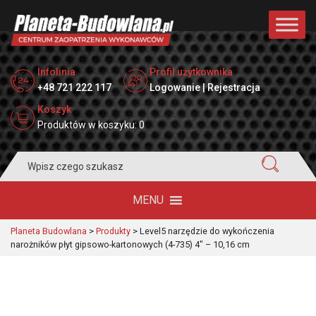
Infolinia
Profil użytkownika
+48 721 222 117
Logowanie | Rejestracja
Koszyk
Produktów w koszyku: 0
Search
for:
MENU
Planeta Budowlana
>
Produkty
>
Level5 narzędzie do wykończenia
narożników płyt gipsowo-kartonowych (4-735) 4″ – 10,16 cm