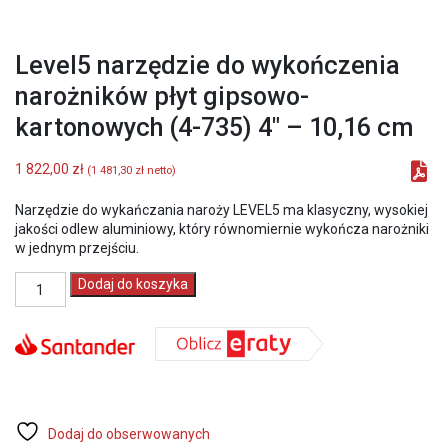
Level5 narzędzie do wykończenia
narożników płyt gipsowo-
kartonowych (4-735) 4″ – 10,16 cm
1 822,00
zł
(
1 481,30
zł
netto)
Narzędzie do wykańczania naroży LEVEL5 ma klasyczny, wysokiej
jakości odlew aluminiowy, który równomiernie wykończa narożniki
w jednym przejściu.
ilość
Dodaj do koszyka
Level5
narzędzie
do
wykończenia
narożników
płyt
gipsowo-
kartonowych
Dodaj do obserwowanych