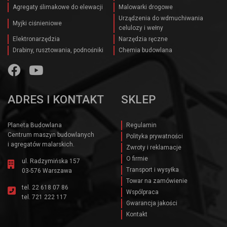
Agregaty ślimakowe do elewacji
Malowarki drogowe
Urządzenia do wdmuchiwania
Myjki ciśnieniowe
celulozy i wełny
Elektronarzędzia
Narzędzia ręczne
Drabiny, rusztowania, podnośniki
Chemia budowlana
ADRES I KONTAKT
SKLEP
Planeta Budowlana
Regulamin
Centrum maszyn budowlanych
Polityka prywatności
i agregatów malarskich.
Zwroty i reklamacje
O firmie
ul. Radzymińska 157
Transport i wysyłka
03-576 Warszawa
Towar na zamówienie
tel.
22 618 07 86
Wspólpraca
tel.
721 222 117
Gwarancja jakości
Kontakt