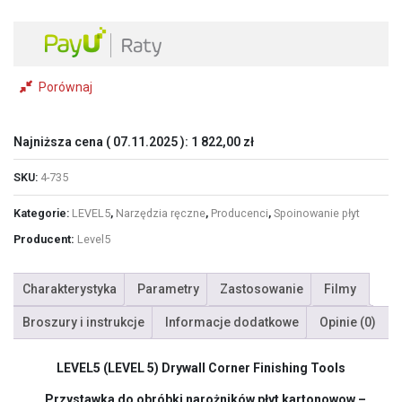
(4-
735)
4"
-
10,16
Porównaj
cm
Najniższa cena (
07.11.2025
):
1 822,00
zł
SKU:
4-735
Kategorie:
LEVEL5
,
Narzędzia ręczne
,
Producenci
,
Spoinowanie płyt
Producent:
Level5
Charakterystyka
Parametry
Zastosowanie
Filmy
Broszury i instrukcje
Informacje dodatkowe
Opinie (0)
LEVEL5 (LEVEL 5)
Drywall Corner Finishing Tools
Przystawka do obróbki narożników płyt kartonowow –