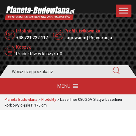
Infolinia
Profil użytkownika
+48 721 222 117
Logowanie | Rejestracja
Koszyk
Produktów w koszyku: 0
Search
for:
MENU
Planeta Budowlana
>
Produkty
>
Laserliner 080.26A Statyw Laserliner
korbowy ciężki P 175 cm