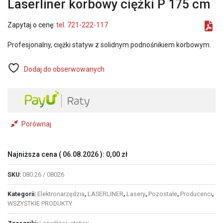
Laserliner korbowy ciężki P 175 cm
Zapytaj o cenę:
tel. 721-222-117
Profesjonalny, ciężki statyw z solidnym podnośnikiem korbowym.
Dodaj do obserwowanych
Porównaj
Najniższa cena (
06.08.2026
):
0,00
zł
SKU:
080.26 / 08026
Kategorii:
Elektronarzędzia
,
LASERLINER
,
Lasery
,
Pozostałe
,
Producenci
,
WSZYSTKIE PRODUKTY