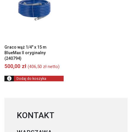
Graco wąż 1/4″ x 15 m
BlueMax II oryginalny
(240794)
500,00
zł
(
406,50
zł
netto)
Dodaj do koszyka
KONTAKT