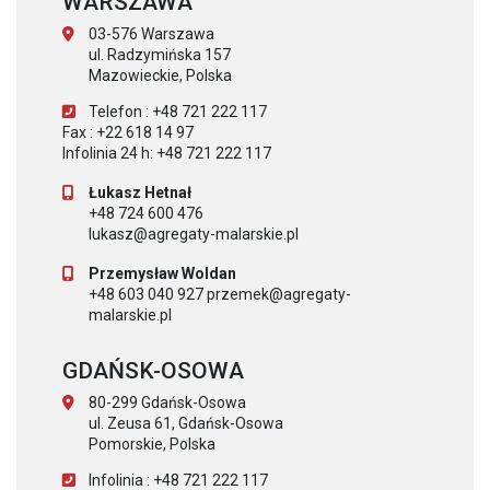
WARSZAWA
03-576 Warszawa
ul. Radzymińska 157
Mazowieckie, Polska
Telefon : +48 721 222 117
Fax : +22 618 14 97
Infolinia 24 h: +48 721 222 117
Łukasz Hetnał
+48 724 600 476
lukasz@agregaty-malarskie.pl
Przemysław Woldan
+48 603 040 927 przemek@agregaty-
malarskie.pl
GDAŃSK-OSOWA
80-299 Gdańsk-Osowa
ul. Zeusa 61, Gdańsk-Osowa
Pomorskie, Polska
Infolinia : +48 721 222 117