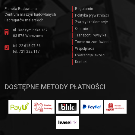
Planeta Budowlana
Regulamin
Centrum maszyn budowlanych
Polityka prywatności
i agregatów malarskich.
Zwroty i reklamacje
O firmie
ul. Radzymińska 157
Transport i wysyłka
03-576 Warszawa
Towar na zamówienie
tel.
22 618 07 86
Wspólpraca
tel.
721 222 117
Gwarancja jakości
Kontakt
DOSTĘPNE METODY PŁATNOŚCI