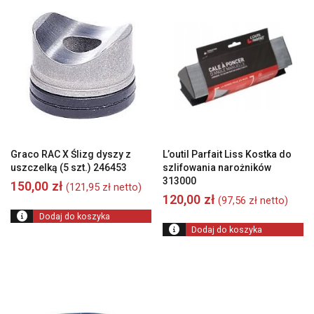
Graco RAC X Ślizg dyszy z
L’outil Parfait Liss Kostka do
uszczelką (5 szt.) 246453
szlifowania narożników
313000
150,00
zł
(
121,95
zł
netto)
120,00
zł
(
97,56
zł
netto)
Dodaj do koszyka
Dodaj do koszyka