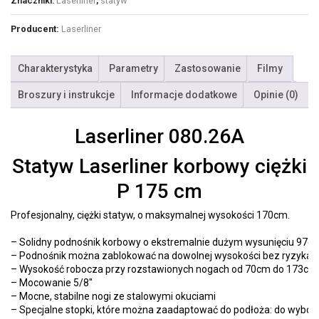
Znaczniki:
Laserliner
,
statyw
Producent:
Laserliner
Charakterystyka
Parametry
Zastosowanie
Filmy
Broszury i instrukcje
Informacje dodatkowe
Opinie (0)
Laserliner 080.26A
Statyw Laserliner korbowy ciężki
P 175 cm
Profesjonalny, ciężki statyw, o maksymalnej wysokości 170cm.
– Solidny podnośnik korbowy o ekstremalnie dużym wysunięciu 97c
– Podnośnik można zablokować na dowolnej wysokości bez ryzyka 
– Wysokość robocza przy rozstawionych nogach od 70cm do 173cm
– Mocowanie 5/8″
– Mocne, stabilne nogi ze stalowymi okuciami
– Specjalne stopki, które można zaadaptować do podłoża: do wybor