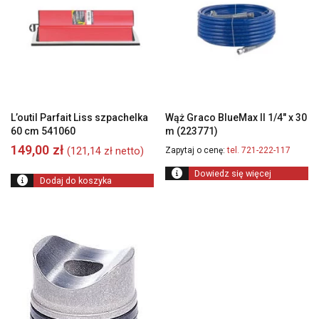
L’outil Parfait Liss szpachelka
Wąż Graco BlueMax II 1/4″ x 30
60 cm 541060
m (223771)
149,00
zł
(
121,14
zł
netto)
Zapytaj o cenę:
tel. 721-222-117
Dowiedz się więcej
Dodaj do koszyka