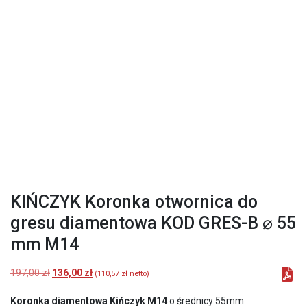
KIŃCZYK Koronka otwornica do
gresu diamentowa KOD GRES-B ⌀ 55
mm M14
Pierwotna
Aktualna
197,00
zł
136,00
zł
(
110,57
zł
netto)
cena
cena
wynosiła:
wynosi:
Koronka diamentowa Kińczyk M14
o średnicy 55mm.