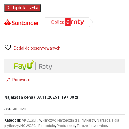
197,00 zł.
136,00 zł.
ilość
Dodaj do koszyka
KIŃCZYK
Koronka
otwornica
do
gresu
diamentowa
KOD
Dodaj do obserwowanych
GRES-
B
⌀
55
mm
M14
Porównaj
Najniższa cena (
03.11.2025
):
197,00
zł
SKU:
40-1020
Kategorii:
AKCESORIA
,
Kińczyk
,
Narzędzia dla Płytkarzy
,
Narzędzia dla
płytkarzy
,
NOWOŚCI
,
Pozostałe
,
Producenci
,
Tarcze i otwornice
,