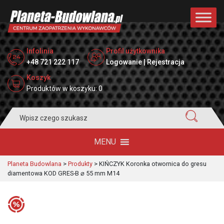
Infolinia
Profil użytkownika
+48 721 222 117
Logowanie | Rejestracja
Koszyk
Produktów w koszyku: 0
Search
for:
MENU
Planeta Budowlana
>
Produkty
>
KIŃCZYK Koronka otwornica do gresu
diamentowa KOD GRES-B ⌀ 55 mm M14