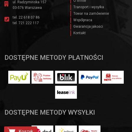
O firmie
ul. Radzymińska 157
Transport i wysyłka
03-576 Warszawa
Towar na zamówienie
tel.
22 618 07 86
Wspólpraca
tel.
721 222 117
Gwarancja jakości
Kontakt
DOSTĘPNE METODY PŁATNOŚCI
DOSTĘPNE METODY WYSYŁKI
Koszyk