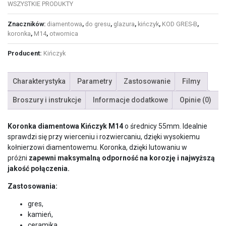
WSZYSTKIE PRODUKTY
Znaczników:
diamentowa
,
do gresu
,
glazura
,
kińczyk
,
KOD GRES-B
,
koronka
,
M14
,
otwornica
Producent:
Kińczyk
Charakterystyka
Parametry
Zastosowanie
Filmy
Broszury i instrukcje
Informacje dodatkowe
Opinie (0)
Koronka diamentowa Kińczyk M14
o średnicy 55mm. Idealnie
sprawdzi się przy wierceniu i rozwiercaniu, dzięki wysokiemu
kołnierzowi diamentowemu. Koronka, dzięki lutowaniu w
próżni
zapewni maksymalną odporność na korozję i najwyższą
jakość połączenia.
Zastosowania:
gres,
kamień,
ceramika