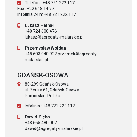
Telefon : +48 721 222 117
Fax : +22 618 14 97
Infolinia 24 h: +48 721 222 117
Łukasz Hetnał
+48 724 600 476
lukasz@agregaty-malarskie.pl
Przemysław Woldan
+48 603 040 927 przemek@agregaty-
malarskie.pl
GDAŃSK-OSOWA
80-299 Gdańsk-Osowa
ul. Zeusa 61, Gdańsk-Osowa
Pomorskie, Polska
Infolinia : +48 721 222 117
Dawid Zięba
+48 665 480 007
dawid@agregaty-malarskie.pl