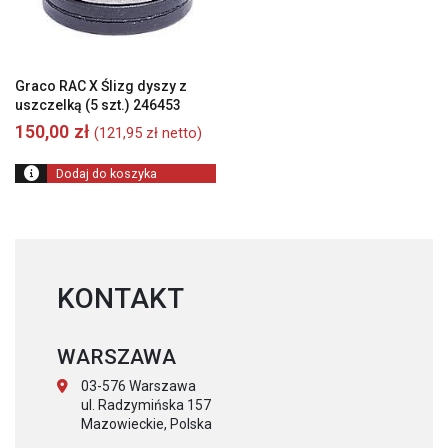
Graco RAC X Ślizg dyszy z
uszczelką (5 szt.) 246453
150,00
zł
(
121,95
zł
netto)
Dodaj do koszyka
KONTAKT
WARSZAWA
03-576 Warszawa
ul. Radzymińska 157
Mazowieckie, Polska