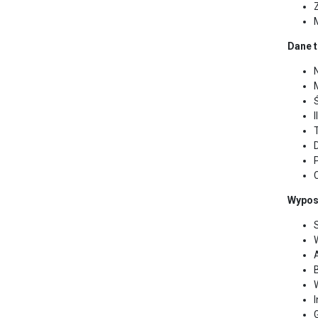
Dane t
C
Wypos
S
I