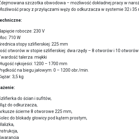
Zdejmowana szczotka obwodowa – możliwość dokładnej pracy w naro
Możliwość pracy z przyłączami węży do odkurzacza w systemie 32 i 35
echniczne:
Napięcie robocze: 230 V
Moc: 710 W
Średnica stopy szlifierskiej: 225 mm
Ilość otworów w stopie szlifierskiej: dwa rzędy – 8 otworów i 10 otworów
Twardość talerza: miękki
Długość rękojeści: 1200 – 1700 mm
Prędkość na biegu jałowym: 0 – 1200 obr./min.
iężar: 3,5 kg
ażenie:
zlifierka do ścian i sufitów,
Wąż do odkurzacza,
Arkusze ścierne 8 otworowe 225 mm,
Bolec do blokady głowicy pod kątem prostym,
Walizka,
nstrukcja,
Gwarancja