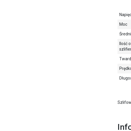
Napię
Moc
Średni
Ilość 
szlifie
Tward
Prędk
Długoś
Szlifow
Inf