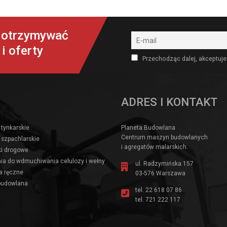
y otrzymywać
i oferty
Przechodząc dalej, akceptuje
ADRES I KONTAKT
 tynkarskie
Planeta Budowlana
Centrum maszyn budowlanych
 szpachlarskie
i agregatów malarskich.
i drogowe
ia do wdmuchiwania celulozy i wełny
ul. Radzymińska 157
a ręczne
03-576 Warszawa
budowlana
tel.
22 618 07 86
tel.
721 222 117