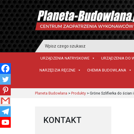
Search
for:
URZĄDZENIA NATRYSKOWE
URZĄDZENIA DO 
NARZĘDZIA RĘCZNE
CHEMIA BUDOWLANA
Planeta Budowlana
>
Produkty
>
Gröne Szlifierka do ścia
KONTAKT