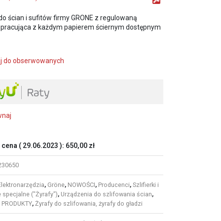
 do ścian i sufitów firmy GRONE z regulowaną
ą pracująca z każdym papierem ściernym dostępnym
j do obserwowanych
wnaj
 cena (
29.06.2023
):
650,00
zł
230650
Elektronarzędzia
,
Gröne
,
NOWOŚCI
,
Producenci
,
Szlifierki i
specjalne ("Żyrafy")
,
Urządzenia do szlifowania ścian
,
 PRODUKTY
,
Żyrafy do szlifowania, żyrafy do gładzi