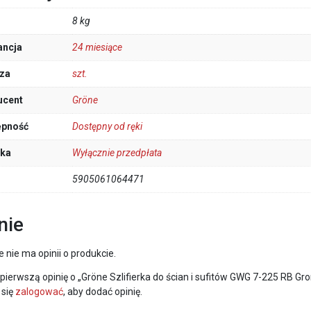
8 kg
ancja
24 miesiące
za
szt.
ucent
Gröne
ępność
Dostępny od ręki
łka
Wyłącznie przedpłata
5905061064471
nie
e nie ma opinii o produkcie.
pierwszą opinię o „Gröne Szlifierka do ścian i sufitów GWG 7-225 RB G
 się
zalogować
, aby dodać opinię.