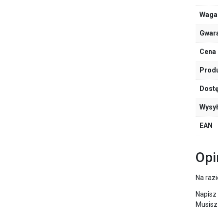
Waga
Gwar
Cena 
Prod
Dost
Wysy
EAN
Opi
Na razi
Napisz 
Musisz