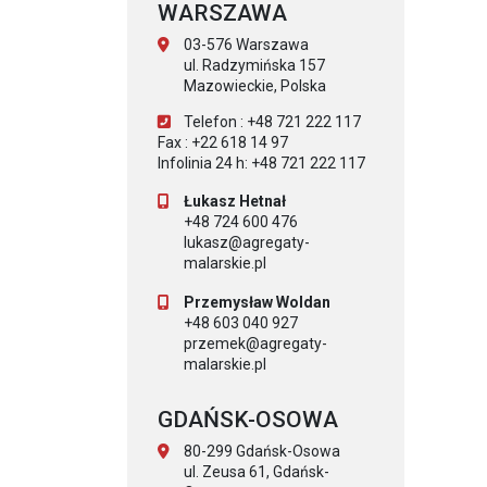
WARSZAWA
03-576 Warszawa
ul. Radzymińska 157
Mazowieckie, Polska
Telefon : +48 721 222 117
Fax : +22 618 14 97
Infolinia 24 h: +48 721 222 117
Łukasz Hetnał
+48 724 600 476
lukasz@agregaty-
malarskie.pl
Przemysław Woldan
+48 603 040 927
przemek@agregaty-
malarskie.pl
GDAŃSK-OSOWA
80-299 Gdańsk-Osowa
ul. Zeusa 61, Gdańsk-