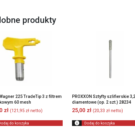
obne produkty
Wagner 225 TradeTip 3 z filtrem
PROXXON Sztyfty szlifierskie 3
zkowym 60 mesh
diamentowe (op. 2 szt.) 28234
00
zł
25,00
zł
(
121,95
zł
netto)
(
20,33
zł
netto)
Dodaj do koszyka
Dodaj do koszyka