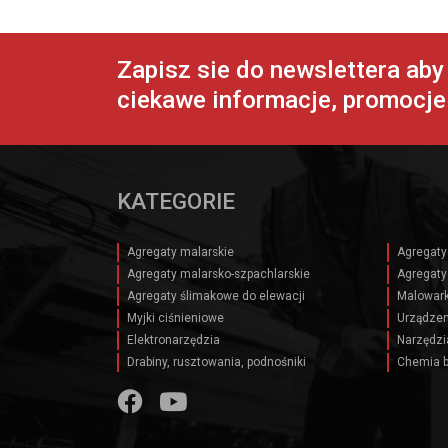
Zapisz sie do newslettera ab
ciekawe informacje, promocje 
KATEGORIE
Agregaty malarskie
Agregaty
Agregaty malarsko-szpachlarskie
Agregaty
Agregaty ślimakowe do elewacji
Malowark
Myjki ciśnieniowe
Urządzen
Elektronarzędzia
Narzędzi
Drabiny, rusztowania, podnośniki
Chemia 