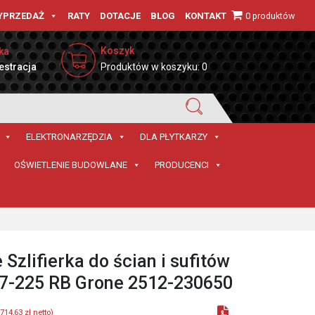
0 produktów
YPRZEDAŻ
RATY
DOTACJE
BLOG
KONTAKT
Koszyk
ka
estracja
Produktów w koszyku: 0
ELEKTRONARZĘDZIA
DLA PŁYTKARZY
OŚWIETLENIE BUDOWLANE
PRODUCENCI
 Szlifierka do ścian i sufitów
7-225 RB Grone 2512-230650
714,63
zł
netto)