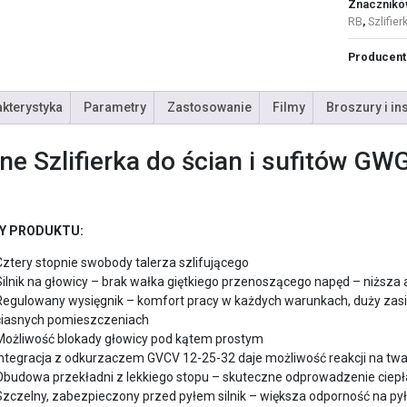
Znacznikó
RB
,
Szlifier
Producent
kterystyka
Parametry
Zastosowanie
Filmy
Broszury i in
ne Szlifierka do ścian i sufitów G
Y PRODUKTU:
Cztery stopnie swobody talerza szlifującego
Silnik na głowicy – brak wałka giętkiego przenoszącego napęd – niższa
Regulowany wysięgnik – komfort pracy w każdych warunkach, duży zasi
ciasnych pomieszczeniach
Możliwość blokady głowicy pod kątem prostym
Integracja z odkurzaczem GVCV 12-25-32 daje możliwość reakcji na twa
Obudowa przekładni z lekkiego stopu – skuteczne odprowadzenie ciepł
Szczelny, zabezpieczony przed pyłem silnik – większa odporność na pył 