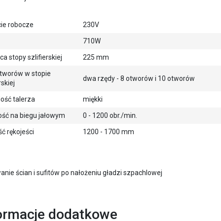
cie robocze
230V
710W
ca stopy szlifierskiej
225 mm
otworów w stopie
dwa rzędy - 8 otworów i 10 otworów
rskiej
ość talerza
miękki
ość na biegu jałowym
0 - 1200 obr./min.
ć rękojeści
1200 - 1700 mm
anie ścian i sufitów po nałożeniu gładzi szpachlowej
ormacje dodatkowe