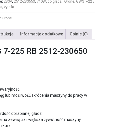
w:
230V
,
2512-230650
,
710W
,
do gładzi
,
Grone
,
GWG 7-225
ka
,
żyrafa
:
Gröne
strukcje
Informacje dodatkowe
Opinie (0)
WG 7-225 RB 2512-230650
 awaryjność
ęg lub możliwość skrócenia maszyny do pracy w
rdość obrabianej gładzi
a na zewnątrz i większa żywotność maszyny.
i kurz