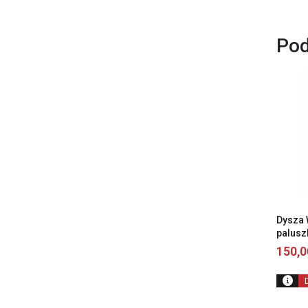
Pod
Dysza 
palus
150,