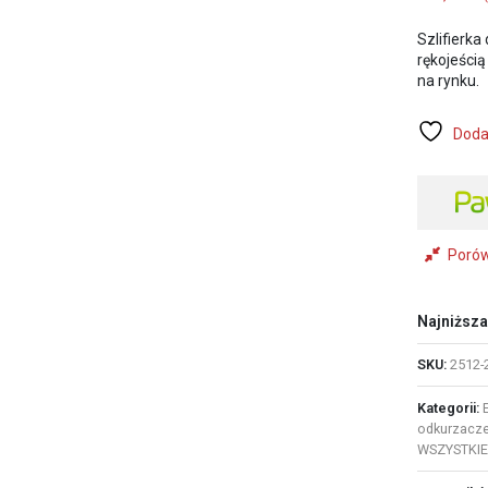
Szlifierka
rękojeści
na rynku.
Doda
Poró
Najniższa
SKU:
2512-
Kategorii:
odkurzacze 
WSZYSTKIE