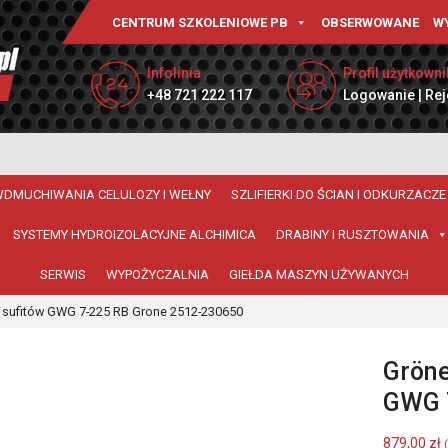
CENTRUM SZKOLENIOWE PB
OBSERWOWANE
W
Infolinia
Profil użytkowni
+48 721 222 117
Logowanie | Rej
WDMUCHIWANIA CELULOZY I WEŁNY
SZLIFIERKI DO ŚCIAN I ODKURZACZE
SYSTEMY HYDROIZOLACYJNE ALCHIMICA
DRABINY I RUSZTOWANIA
SERWIS
WYPOŻYCZALNIA
GIEŁDA MASZYN UŻYWANYCH
n i sufitów GWG 7-225 RB Grone 2512-230650
Gröne
GWG 
879,00
zł
(