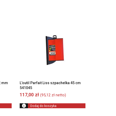
,2 mm
L’outil Parfait Liss szpachelka 45 cm
541045
117,00
zł
(
95,12
zł
netto)
Dodaj do koszyka