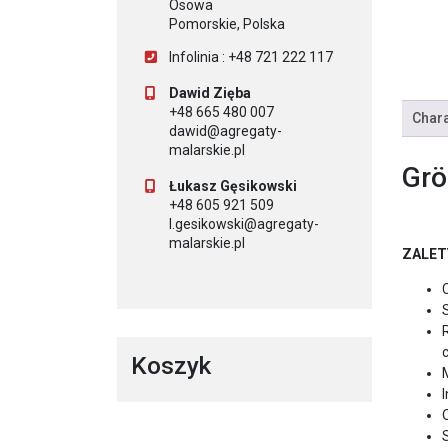
Osowa
Pomorskie, Polska
Infolinia : +48 721 222 117
Dawid Zięba
+48 665 480 007
Chara
dawid@agregaty-
malarskie.pl
Grö
Łukasz Gęsikowski
+48 605 921 509
l.gesikowski@agregaty-
malarskie.pl
ZALET
Koszyk