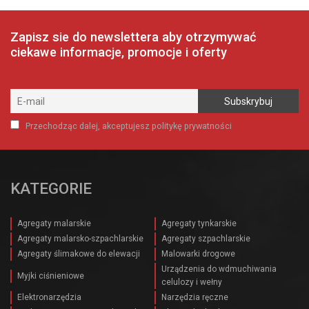
Zapisz sie do newslettera aby otrzymywać
ciekawe informacje, promocje i oferty
Przechodząc dalej, akceptujesz politykę prywatności
KATEGORIE
Agregaty malarskie
Agregaty tynkarskie
Agregaty malarsko-szpachlarskie
Agregaty szpachlarskie
Agregaty ślimakowe do elewacji
Malowarki drogowe
Urządzenia do wdmuchiwania
Myjki ciśnieniowe
celulozy i wełny
Elektronarzędzia
Narzędzia ręczne