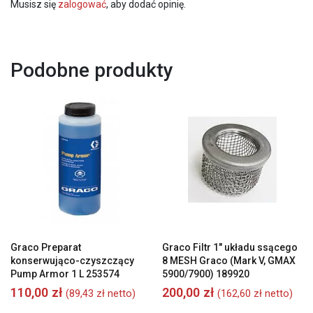
Musisz się
zalogować
, aby dodać opinię.
Podobne produkty
Graco Preparat
Graco Filtr 1″ układu ssącego
konserwująco-czyszczący
8 MESH Graco (Mark V, GMAX
Pump Armor 1 L 253574
5900/7900) 189920
110,00
zł
200,00
zł
(
89,43
zł
netto)
(
162,60
zł
netto)