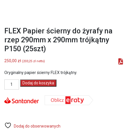
FLEX Papier ścierny do żyrafy na
rzep 290mm x 290mm trójkątny
P150 (25szt)
250,00
zł
(
203,25
zł
netto)
Oryginalny papier ścierny FLEX trójkątny.
ilość
Dodaj do koszyka
FLEX
Papier
ścierny
do
żyrafy
na
rzep
290mm
Dodaj do obserwowanych