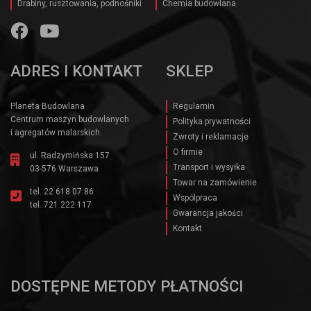
Drabiny, rusztowania, podnośniki
Chemia budowlana
ADRES I KONTAKT
SKLEP
Planeta Budowlana
Regulamin
Centrum maszyn budowlanych
Polityka prywatności
i agregatów malarskich.
Zwroty i reklamacje
O firmie
ul. Radzymińska 157
Transport i wysyłka
03-576 Warszawa
Towar na zamówienie
tel.
22 618 07 86
Wspólpraca
tel.
721 222 117
Gwarancja jakości
Kontakt
DOSTĘPNE METODY PŁATNOŚCI