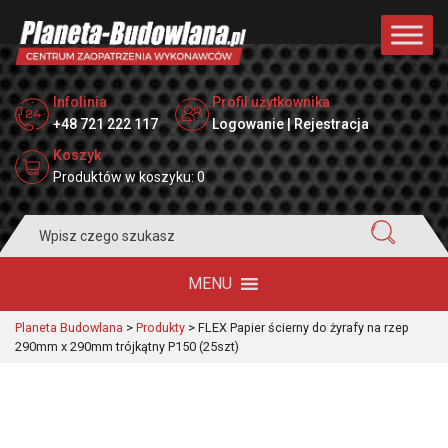
Infolinia
Profil użytkownika
+48 721 222 117
Logowanie | Rejestracja
Koszyk
Produktów w koszyku: 0
Search
for:
MENU
Planeta Budowlana
>
Produkty
>
FLEX Papier ścierny do żyrafy na rzep
290mm x 290mm trójkątny P150 (25szt)