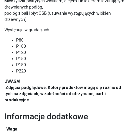
Międzyszlif pokrytych woskiem, olejem lub lakierem lazurującym
drewnianych podłóg,
podłóg z bali i płyt OSB (usuwanie występujących włókien
drzewnych)
Występuje w gradacjach:
P80
P100
P120
P150
P180
P220
UWAGA!
Zdjęcia podglądowe. Kolory produktów mogą się różnić od
tych na zdjęciach, w zależności od otrzymanej partii
produkcyjne
Informacje dodatkowe
Waga