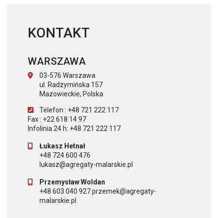
KONTAKT
WARSZAWA
03-576 Warszawa
ul. Radzymińska 157
Mazowieckie, Polska
Telefon : +48 721 222 117
Fax : +22 618 14 97
Infolinia 24 h: +48 721 222 117
Łukasz Hetnał
+48 724 600 476
lukasz@agregaty-malarskie.pl
Przemysław Woldan
+48 603 040 927 przemek@agregaty-
malarskie.pl