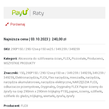
x
290mm
trójkątny
P150
(25szt)
Porównaj
Najniższa cena (
03.10.2023
):
240,00
zł
SKU:
290P150 / 290-12se-p150 ve25 / 349.259 / 349259
Kategorii:
Akcesoria do szlifowania ścian
,
FLEX
,
Pozostałe
,
Producenci
,
WSZYSTKIE PRODUKTY
Znaczniki:
150
,
290P150 / 290-12se-p150 ve / 349.259 / 349259
,
349.259 /
349259
,
Elektronarzędzia
,
FLEX
,
Flex narzędzia
,
mieszadła
,
narzędzia
,
narzędzia akumulatorowe
,
narzędzia elektryczne
,
NARZĘDZIA FLEX
,
odkurzacze przemysłowe
,
Oryginalny
,
Oryginalny FLEX Papier ścierny do
żyrafy na rzep 290mm x 290mm trójkątny P150
,
papier
,
ścierny
,
szlifierki
,
szlifierki do gładzi
,
trójkątny
,
wiertarki
,
żyrafa
,
żyrafy
Producent:
FLEX