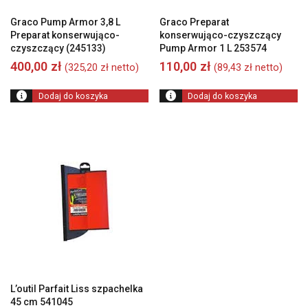
Graco Pump Armor 3,8 L
Graco Preparat
Preparat konserwująco-
konserwująco-czyszczący
czyszczący (245133)
Pump Armor 1 L 253574
400,00
zł
110,00
zł
(
325,20
zł
netto)
(
89,43
zł
netto)
Dodaj do koszyka
Dodaj do koszyka
L’outil Parfait Liss szpachelka
45 cm 541045