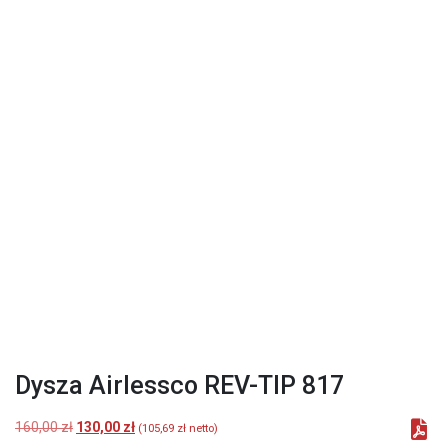
Dysza Airlessco REV-TIP 817
Pierwotna
Aktualna
160,00
zł
130,00
zł
(
105,69
zł
netto)
cena
cena