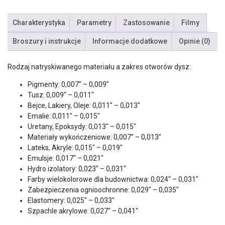
Charakterystyka
Parametry
Zastosowanie
Filmy
Broszury i instrukcje
Informacje dodatkowe
Opinie (0)
Rodzaj natryskiwanego materiału a zakres otworów dysz:
Pigmenty: 0,007″ – 0,009″
Tusz: 0,009″ – 0,011″
Bejce, Lakiery, Oleje: 0,011″ – 0,013″
Emalie: 0,011″ – 0,015″
Uretany, Epoksydy: 0,013″ – 0,015″
Materiały wykończeniowe: 0,007″ – 0,013″
Lateks, Akryle: 0,015″ – 0,019″
Emulsje: 0,017″ – 0,021″
Hydro izolatory: 0,023″ – 0,031″
Farby wielokolorowe dla budownictwa: 0,024″ – 0,031″
Zabezpieczenia ognioochronne: 0,029″ – 0,035″
Elastomery: 0,025″ – 0,033″
Szpachle akrylowe: 0,027″ – 0,041″