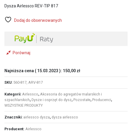
wynosiła:
wynosi:
Dysza Airlessco REV-TIP 817
160,00 zł.
130,00 zł.
Dodaj do obserwowanych
Porównaj
Najniższa cena (
15.03.2023
):
150,00
zł
SKU:
560-817, ARV-817
Kategorii:
Airlessco
,
Akcesoria do agregatów malarskich i
szpachlarskich
,
Dysze i osprzęt do dysz
,
Pozostałe
,
Producenci
,
WSZYSTKIE PRODUKTY
Znaczniki:
airlessco dysza
,
dysza airlessco
Producent:
Airlessco