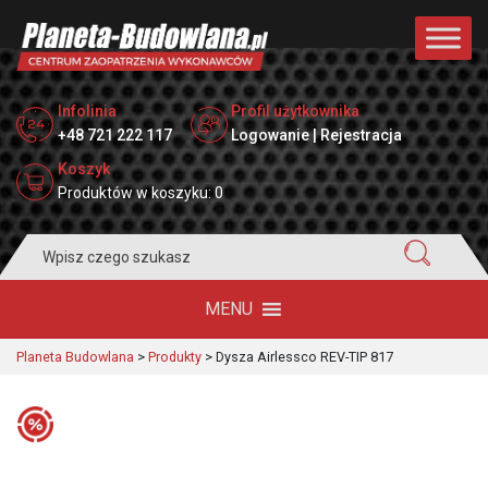
Infolinia
Profil użytkownika
+48 721 222 117
Logowanie | Rejestracja
Koszyk
Produktów w koszyku: 0
Search
for:
MENU
Planeta Budowlana
>
Produkty
>
Dysza Airlessco REV-TIP 817