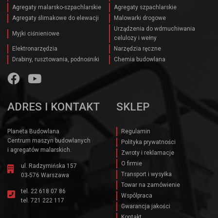
Agregaty malarsko-szpachlarskie
Agregaty szpachlarskie
Agregaty ślimakowe do elewacji
Malowarki drogowe
Urządzenia do wdmuchiwania
Myjki ciśnieniowe
celulozy i wełny
Elektronarzędzia
Narzędzia ręczne
Drabiny, rusztowania, podnośniki
Chemia budowlana
ADRES I KONTAKT
SKLEP
Planeta Budowlana
Regulamin
Centrum maszyn budowlanych
Polityka prywatności
i agregatów malarskich.
Zwroty i reklamacje
O firmie
ul. Radzymińska 157
Transport i wysyłka
03-576 Warszawa
Towar na zamówienie
tel.
22 618 07 86
Wspólpraca
tel.
721 222 117
Gwarancja jakości
Kontakt