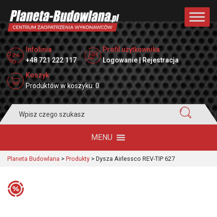
Infolinia
Profil użytkownika
+48 721 222 117
Logowanie | Rejestracja
Koszyk
Produktów w koszyku: 0
Search
for:
MENU
Planeta Budowlana
>
Produkty
>
Dysza Airlessco REV-TIP 627