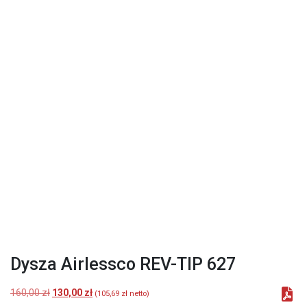
Dysza Airlessco REV-TIP 627
Pierwotna
Aktualna
160,00
zł
130,00
zł
(
105,69
zł
netto)
cena
cena