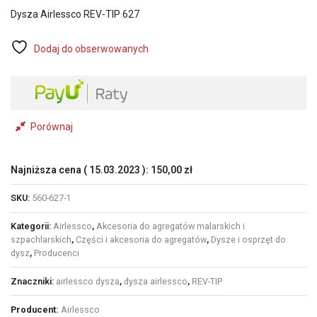
wynosiła:
wynosi:
Dysza Airlessco REV-TIP 627
160,00 zł.
130,00 zł.
Dodaj do obserwowanych
Porównaj
Najniższa cena (
15.03.2023
):
150,00
zł
SKU:
560-627-1
Kategorii:
Airlessco
,
Akcesoria do agregatów malarskich i
szpachlarskich
,
Części i akcesoria do agregatów
,
Dysze i osprzęt do
dysz
,
Producenci
Znaczniki:
airlessco dysza
,
dysza airlessco
,
REV-TIP
Producent:
Airlessco