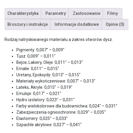
Charakterystyka
Parametry
Zastosowanie
Filmy
Broszury i instrukcje
Informacje dodatkowe
Opinie (0)
Rodzaj natryskiwanego materiału a zakres otworów dysz:
Pigmenty: 0,007″ – 0,009″
Tusz: 0,009″ – 0,011″
Bejce, Lakiery, Oleje: 0,011″ – 0,013″
Emalie: 0,011″ – 0,015″
Uretany, Epoksydy: 0,013″ – 0,015″
Materiały wykończeniowe: 0,007″ – 0,013″
Lateks, Akryle: 0,015″ – 0,019″
Emulsje: 0,017″ – 0,021″
Hydro izolatory: 0,023″ – 0,031″
Farby wielokolorowe dla budownictwa: 0,024″ – 0,031″
Zabezpieczenia ognioochronne: 0,029″ – 0,035″
Elastomery: 0,025″ – 0,033″
Szpachle akrylowe: 0,027″ – 0,041″