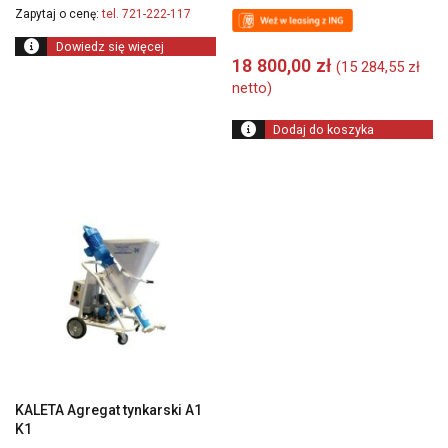
Zapytaj o cenę:
tel. 721-222-117
Dowiedz się więcej
18 800,00
zł
(
15 284,55
zł
netto)
Dodaj do koszyka
KALETA Agregat tynkarski A1
K1