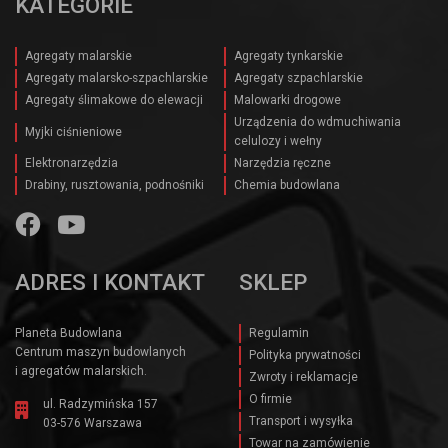
KATEGORIE
Agregaty malarskie
Agregaty tynkarskie
Agregaty malarsko-szpachlarskie
Agregaty szpachlarskie
Agregaty ślimakowe do elewacji
Malowarki drogowe
Urządzenia do wdmuchiwania
Myjki ciśnieniowe
celulozy i wełny
Elektronarzędzia
Narzędzia ręczne
Drabiny, rusztowania, podnośniki
Chemia budowlana
ADRES I KONTAKT
SKLEP
Planeta Budowlana
Regulamin
Centrum maszyn budowlanych
Polityka prywatności
i agregatów malarskich.
Zwroty i reklamacje
O firmie
ul. Radzymińska 157
Transport i wysyłka
03-576 Warszawa
Towar na zamówienie