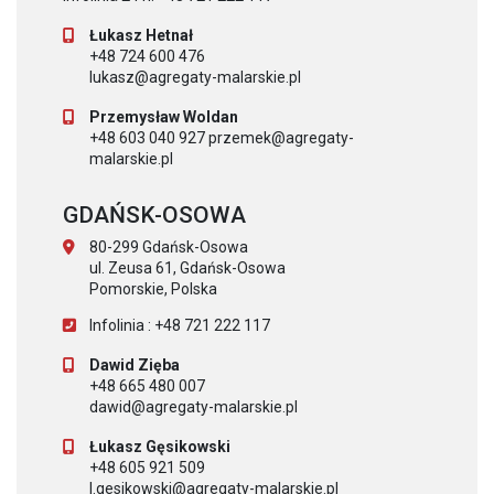
Łukasz Hetnał
+48 724 600 476
lukasz@agregaty-malarskie.pl
Przemysław Woldan
+48 603 040 927 przemek@agregaty-
malarskie.pl
GDAŃSK-OSOWA
80-299 Gdańsk-Osowa
ul. Zeusa 61, Gdańsk-Osowa
Pomorskie, Polska
Infolinia : +48 721 222 117
Dawid Zięba
+48 665 480 007
dawid@agregaty-malarskie.pl
Łukasz Gęsikowski
+48 605 921 509
l.gesikowski@agregaty-malarskie.pl