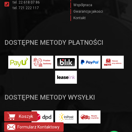
tel.
22 618 07 86
Wspólpraca
tel.
721 222 117
Gwarancja jakości
Kontakt
DOSTĘPNE METODY PŁATNOŚCI
DOSTĘPNE METODY WYSYŁKI
Koszyk
Formularz
Kontaktowy