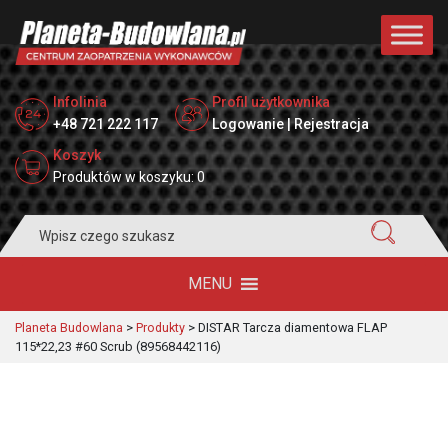
Infolinia
Profil użytkownika
+48 721 222 117
Logowanie | Rejestracja
Koszyk
Produktów w koszyku: 0
Search
for:
MENU
Planeta Budowlana
>
Produkty
>
DISTAR Tarcza diamentowa FLAP
115*22,23 #60 Scrub (89568442116)