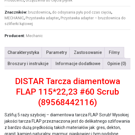
Producenci
,
Urządzenia do cięcia płytek
Znaczników:
bruzdownica
,
do odsysania pyłu pod czas cięcia
,
MECHANIC
,
Przystawka adapter
,
Przystawka adapter – bruzdownica do
szlifierki kątowej
Producent:
Mechanic
Charakterystyka
Parametry
Zastosowanie
Filmy
Broszury i instrukcje
Informacje dodatkowe
Opinie (0)
DISTAR Tarcza diamentowa
FLAP 115*22,23 #60 Scrub
(89568442116)
Szlifuj 5 razy szybciej – diamentowa tarcza FLAP Scrub! Wysokiej
jakości tarcza FLAP przeznaczona jest do delikatnego szlifowania
z bardzo dużą prędkością takich materiałów jak: gres, dekton,
granit, kamień naturalny, marmur, piaskowiec i tym podobne.