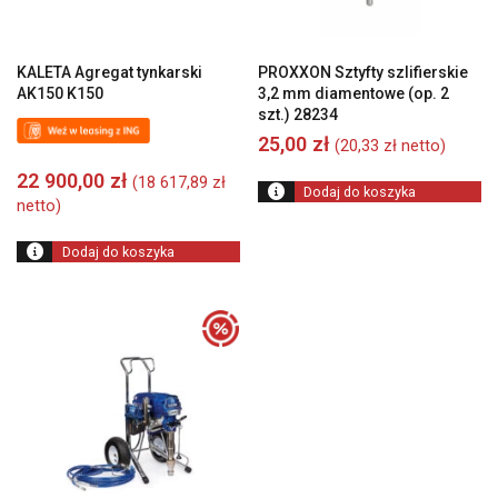
KALETA Agregat tynkarski
PROXXON Sztyfty szlifierskie
AK150 K150
3,2 mm diamentowe (op. 2
szt.) 28234
25,00
zł
(
20,33
zł
netto)
22 900,00
zł
(
18 617,89
zł
Dodaj do koszyka
netto)
Dodaj do koszyka