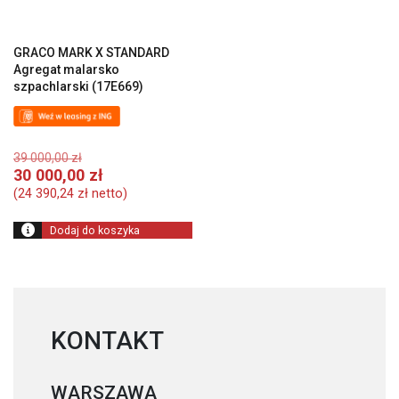
GRACO MARK X STANDARD
Agregat malarsko
szpachlarski (17E669)
Pierwotna
39 000,00
zł
cena
Aktualna
30 000,00
zł
wynosiła:
cena
(
24 390,24
zł
netto)
39
wynosi:
000,00 zł.
30
Dodaj do koszyka
000,00 zł.
KONTAKT
WARSZAWA