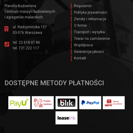
Planeta Budowlana
Regulamin
Centrum maszyn budowlanych
Polityka prywatności
i agregatów malarskich.
Zwroty i reklamacje
O firmie
ul. Radzymińska 157
Transport i wysyłka
03-576 Warszawa
Towar na zamówienie
tel.
22 618 07 86
Wspólpraca
tel.
721 222 117
Gwarancja jakości
Kontakt
DOSTĘPNE METODY PŁATNOŚCI