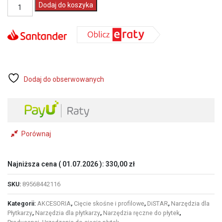
ilość
Dodaj do koszyka
DISTAR
Tarcza
diamentowa
FLAP
115*22,23
#60
Scrub
(89568442116)
Dodaj do obserwowanych
Porównaj
Najniższa cena (
01.07.2026
):
330,00
zł
SKU:
89568442116
Kategorii:
AKCESORIA
,
Cięcie skośne i profilowe
,
DiSTAR
,
Narzędzia dla
Płytkarzy
,
Narzędzia dla płytkarzy
,
Narzędzia ręczne do płytek
,