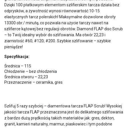
Dzięki 100 płatkowym elementom szlifierskim tarcza działa bez
odprysków, a żywotność wynosi równowartość 10-15
elastycznych tarcz polerskich! Maksymalne dozwolone obroty
13300 obr./ minutę, co pozwala na użycie tarczy nawet na
szlifierce kątowej bez regulacji obrotów. Diamond FLAP disc Scrub
– to Twój idealny wybór do szlifowania. Ma otwór 22,23 i
ziarnistość #60; #120; #200. Szybkie szlifowanie – szybkie
pieniądze!
Specyfikacja:
Średnica – 115
Chłodzenie – bez chłodzenia
Średnica otworu – 22,23
Przeznaczenie – ceramika, gres
Szlifuj 5 razy szybciej – diamentowa tarcza FLAP Scrub! Wysokiej
jakości tarcza FLAP przeznaczona jest do delikatnego szlifowania
z bardzo dużą prędkością takich materiałów jak: gres, dekton,
granit, kamień naturalny, marmur, piaskowiec i tym podobne