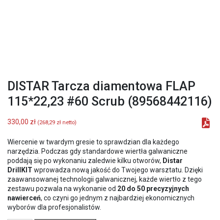
DISTAR Tarcza diamentowa FLAP
115*22,23 #60 Scrub (89568442116)
330,00
zł
(
268,29
zł
netto)
Wiercenie w twardym gresie to sprawdzian dla każdego
narzędzia. Podczas gdy standardowe wiertła galwaniczne
poddają się po wykonaniu zaledwie kilku otworów,
Distar
DrillKIT
wprowadza nową jakość do Twojego warsztatu. Dzięki
zaawansowanej technologii galwanicznej, każde wiertło z tego
zestawu pozwala na wykonanie od
20 do 50 precyzyjnych
nawierceń
, co czyni go jednym z najbardziej ekonomicznych
wyborów dla profesjonalistów.