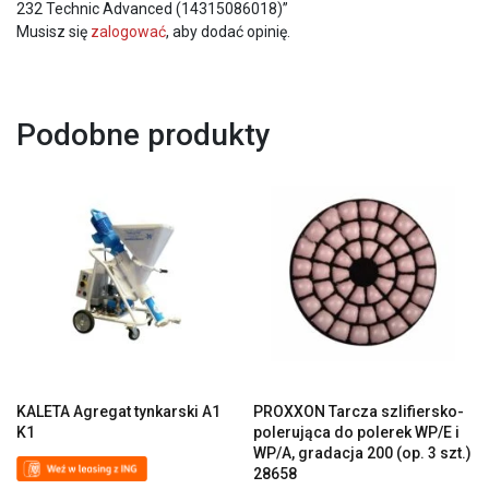
232 Technic Advanced (14315086018)”
Musisz się
zalogować
, aby dodać opinię.
Podobne produkty
KALETA Agregat tynkarski A1
PROXXON Tarcza szlifiersko-
K1
polerująca do polerek WP/E i
WP/A, gradacja 200 (op. 3 szt.)
28658