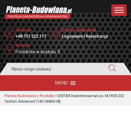
Infolinia
Profil użytkownika
+48 721 222 117
Logowanie | Rejestracja
Koszyk
Produktów w koszyku: 0
Search
for:
MENU
Planeta Budowlana
>
Produkty
>
DISTAR Diamentowa tarcza 1A1RSS 232
Technic Advanced (14315086018)