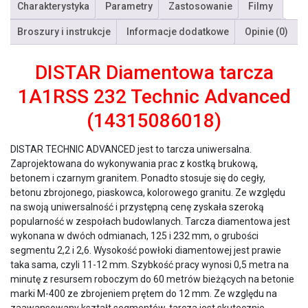
Charakterystyka
Parametry
Zastosowanie
Filmy
Broszury i instrukcje
Informacje dodatkowe
Opinie (0)
DISTAR Diamentowa tarcza
1A1RSS 232 Technic Advanced
(14315086018)
DISTAR TECHNIC ADVANCED jest to tarcza uniwersalna.
Zaprojektowana do wykonywania prac z kostką brukową,
betonem i czarnym granitem. Ponadto stosuje się do cegły,
betonu zbrojonego, piaskowca, kolorowego granitu. Ze względu
na swoją uniwersalność i przystępną cenę zyskała szeroką
popularność w zespołach budowlanych. Tarcza diamentowa jest
wykonana w dwóch odmianach, 125 i 232 mm, o grubości
segmentu 2,2 i 2,6. Wysokość powłoki diamentowej jest prawie
taka sama, czyli 11-12 mm. Szybkość pracy wynosi 0,5 metra na
minutę z resursem roboczym do 60 metrów bieżących na betonie
marki M-400 ze zbrojeniem prętem do 12 mm. Ze względu na
zaawansowany kształt segmentów, tarcza jest skutecznie