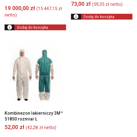
73,00
zł
(
59,35
zł
netto)
19 000,00
zł
(
15 447,15
zł
netto)
Dodaj do koszyka
Dodaj do koszyka
Kombinezon lakierniczy 3M™
51850 rozmiar L
52,00
zł
(
42,28
zł
netto)