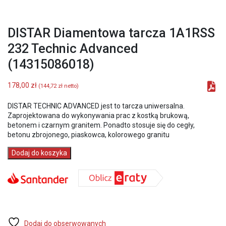
DISTAR Diamentowa tarcza 1A1RSS
232 Technic Advanced
(14315086018)
178,00
zł
(
144,72
zł
netto)
DISTAR TECHNIC ADVANCED jest to tarcza uniwersalna.
Zaprojektowana do wykonywania prac z kostką brukową,
betonem i czarnym granitem. Ponadto stosuje się do cegły,
betonu zbrojonego, piaskowca, kolorowego granitu
ilość
Dodaj do koszyka
DISTAR
Diamentowa
tarcza
1A1RSS
232
Technic
Advanced
Dodaj do obserwowanych