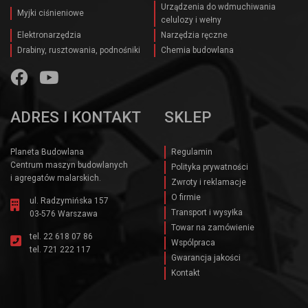
Urządzenia do wdmuchiwania
Myjki ciśnieniowe
celulozy i wełny
Elektronarzędzia
Narzędzia ręczne
Drabiny, rusztowania, podnośniki
Chemia budowlana
ADRES I KONTAKT
SKLEP
Planeta Budowlana
Regulamin
Centrum maszyn budowlanych
Polityka prywatności
i agregatów malarskich.
Zwroty i reklamacje
O firmie
ul. Radzymińska 157
Transport i wysyłka
03-576 Warszawa
Towar na zamówienie
tel.
22 618 07 86
Wspólpraca
tel.
721 222 117
Gwarancja jakości
Kontakt