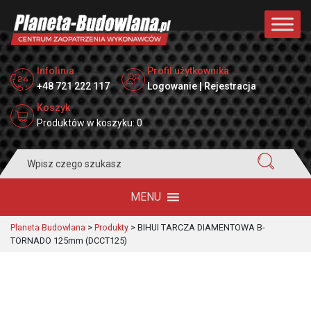
Infolinia
Profil użytkownika
+48 721 222 117
Logowanie | Rejestracja
Koszyk
Produktów w koszyku: 0
Search
for:
MENU
Planeta Budowlana
>
Produkty
>
BIHUI TARCZA DIAMENTOWA B-
TORNADO 125mm (DCCT125)