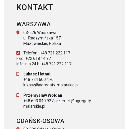
KONTAKT
WARSZAWA
03-576 Warszawa
ul. Radzymińska 157
Mazowieckie, Polska
Telefon : +48 721 222 117
Fax : +22 618 14 97
Infolinia 24 h: +48 721 222 117
Łukasz Hetnał
+48 724 600 476
lukasz@agregaty-malarskie.pl
Przemysław Woldan
+48 603 040 927 przemek@agregaty-
malarskie.pl
GDAŃSK-OSOWA