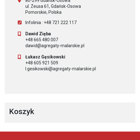
80-299 Gdańsk-Osowa
ul. Zeusa 61, Gdańsk-Osowa
Pomorskie, Polska
Infolinia : +48 721 222 117
Dawid Zięba
+48 665 480 007
dawid@agregaty-malarskie.pl
Łukasz Gęsikowski
+48 605 921 509
l.gesikowski@agregaty-malarskie.pl
Koszyk