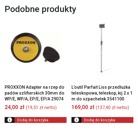
Podobne produkty
PROXXON Adapter na rzep do
L’outil Parfait Liss przedłużka
padów szlifierskich 30mm do
teleskopowa, teleskop, kij 2 x 1
WP/E, WP/A, EP/E, EP/A 29074
m do szpachelek 3541100
24,00
zł
169,00
zł
(
19,51
zł
netto)
(
137,40
zł
netto)
Dodaj do koszyka
Dodaj do koszyka