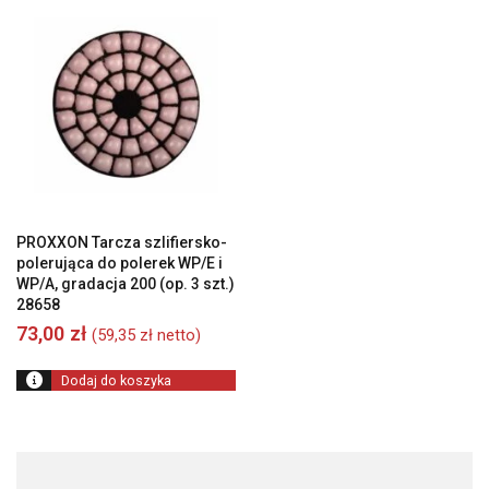
PROXXON Tarcza szlifiersko-
polerująca do polerek WP/E i
WP/A, gradacja 200 (op. 3 szt.)
28658
73,00
zł
(
59,35
zł
netto)
Dodaj do koszyka