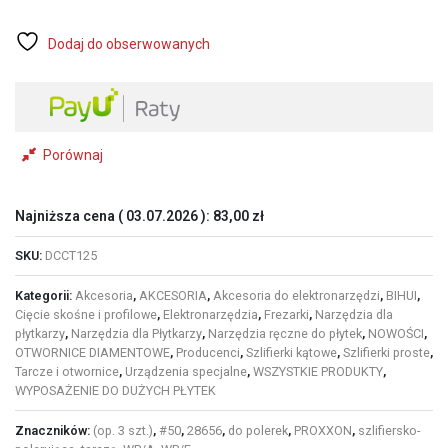
TARCZA
DIAMENTOWA
B-
Dodaj do obserwowanych
TORNADO
125mm
(DCCT125)
Porównaj
Najniższa cena (
03.07.2026
):
83,00
zł
SKU:
DCCT125
Kategorii:
Akcesoria
,
AKCESORIA
,
Akcesoria do elektronarzędzi
,
BIHUI
,
Cięcie skośne i profilowe
,
Elektronarzędzia
,
Frezarki
,
Narzędzia dla
płytkarzy
,
Narzędzia dla Płytkarzy
,
Narzędzia ręczne do płytek
,
NOWOŚCI
,
OTWORNICE DIAMENTOWE
,
Producenci
,
Szlifierki kątowe
,
Szlifierki proste
,
Tarcze i otwornice
,
Urządzenia specjalne
,
WSZYSTKIE PRODUKTY
,
WYPOSAŻENIE DO DUŻYCH PŁYTEK
Znaczników:
(op. 3 szt.)
,
#50
,
28656
,
do polerek
,
PROXXON
,
szlifiersko-