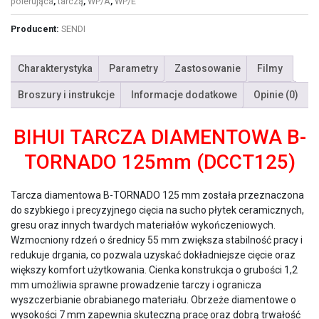
polerująca
,
tarczą
,
WP/A
,
WP/E
Producent:
SENDI
Charakterystyka
Parametry
Zastosowanie
Filmy
Broszury i instrukcje
Informacje dodatkowe
Opinie (0)
BIHUI TARCZA DIAMENTOWA B-
TORNADO 125mm (DCCT125)
Tarcza diamentowa B-TORNADO 125 mm została przeznaczona
do szybkiego i precyzyjnego cięcia na sucho płytek ceramicznych,
gresu oraz innych twardych materiałów wykończeniowych.
Wzmocniony rdzeń o średnicy 55 mm zwiększa stabilność pracy i
redukuje drgania, co pozwala uzyskać dokładniejsze cięcie oraz
większy komfort użytkowania. Cienka konstrukcja o grubości 1,2
mm umożliwia sprawne prowadzenie tarczy i ogranicza
wyszczerbianie obrabianego materiału. Obrzeże diamentowe o
wysokości 7 mm zapewnia skuteczną pracę oraz dobrą trwałość