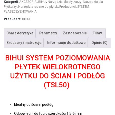
Kategorii:
AKCESORIA
,
BIHUI
,
Narzędzia dla płytkarzy
,
Narzędzia dla
Płytkarzy
,
Narzędzia ręczne do płytek
,
Producenci
,
SYSTEM
PŁASZCZYZNOWANIA
Producent:
BIHUI
Charakterystyka
Parametry
Zastosowanie
Filmy
Broszury i instrukcje
Informacje dodatkowe
Opinie (0)
BIHUI SYSTEM POZIOMOWANIA
PŁYTEK WIELOKROTNEGO
UŻYTKU DO ŚCIAN I PODŁÓG
(TSL50)
Idealny do ścian i podłóg
Odpowiedni do fug o szerokości 1.5-6 mm