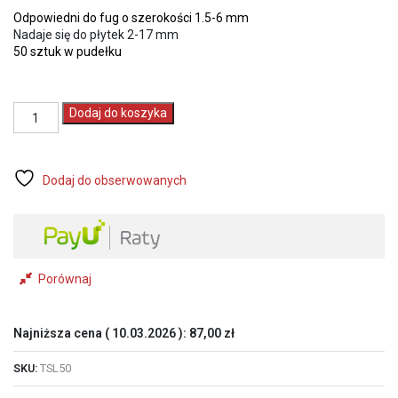
50 sztuk w pudełku
ilość
Dodaj do koszyka
BIHUI
SYSTEM
POZIOMOWANIA
PŁYTEK
Dodaj do obserwowanych
WIELOKROTNEGO
UŻYTKU
DO
ŚCIAN
I
PODŁÓG
Porównaj
(TSL50)
Najniższa cena (
10.03.2026
):
87,00
zł
SKU:
TSL50