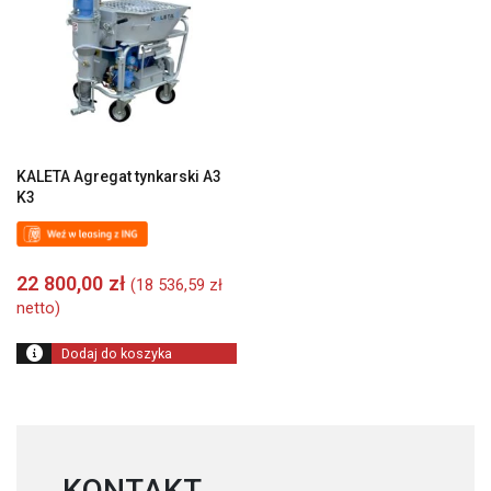
KALETA Agregat tynkarski A3
K3
22 800,00
zł
(
18 536,59
zł
netto)
Dodaj do koszyka
KONTAKT