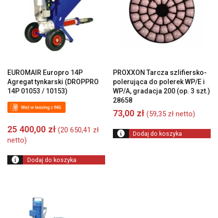
EUROMAIR Europro 14P
PROXXON Tarcza szlifiersko-
Agregat tynkarski (DROPPRO
polerująca do polerek WP/E i
14P 01053 / 10153)
WP/A, gradacja 200 (op. 3 szt.)
28658
73,00
zł
(
59,35
zł
netto)
25 400,00
zł
(
20 650,41
zł
Dodaj do koszyka
netto)
Dodaj do koszyka