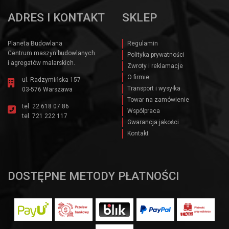
ADRES I KONTAKT
SKLEP
Planeta Budowlana
Regulamin
Centrum maszyn budowlanych
Polityka prywatności
i agregatów malarskich.
Zwroty i reklamacje
O firmie
ul. Radzymińska 157
Transport i wysyłka
03-576 Warszawa
Towar na zamówienie
tel.
22 618 07 86
Wspólpraca
tel.
721 222 117
Gwarancja jakości
Kontakt
DOSTĘPNE METODY PŁATNOŚCI