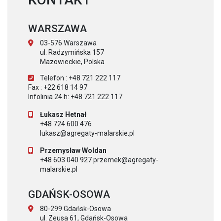
WARSZAWA
03-576 Warszawa
ul. Radzymińska 157
Mazowieckie, Polska
Telefon : +48 721 222 117
Fax : +22 618 14 97
Infolinia 24 h: +48 721 222 117
Łukasz Hetnał
+48 724 600 476
lukasz@agregaty-malarskie.pl
Przemysław Woldan
+48 603 040 927 przemek@agregaty-
malarskie.pl
GDAŃSK-OSOWA
80-299 Gdańsk-Osowa
ul. Zeusa 61, Gdańsk-Osowa