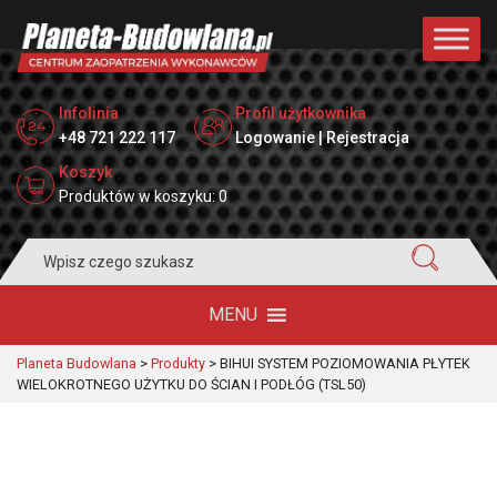
Infolinia
Profil użytkownika
+48 721 222 117
Logowanie | Rejestracja
Koszyk
Produktów w koszyku: 0
Search
for:
MENU
Planeta Budowlana
>
Produkty
>
BIHUI SYSTEM POZIOMOWANIA PŁYTEK
WIELOKROTNEGO UŻYTKU DO ŚCIAN I PODŁÓG (TSL50)