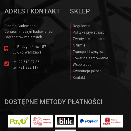
ADRES I KONTAKT
SKLEP
Planeta Budowlana
Regulamin
Centrum maszyn budowlanych
Polityka prywatności
i agregatów malarskich.
Zwroty i reklamacje
O firmie
ul. Radzymińska 157
Transport i wysyłka
03-576 Warszawa
Towar na zamówienie
tel.
22 618 07 86
Wspólpraca
tel.
721 222 117
Gwarancja jakości
Kontakt
DOSTĘPNE METODY PŁATNOŚCI