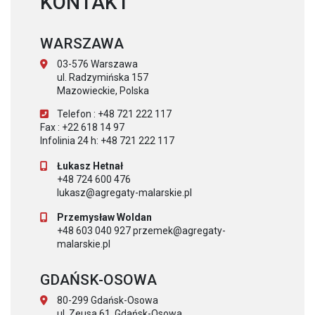
KONTAKT
WARSZAWA
03-576 Warszawa
ul. Radzymińska 157
Mazowieckie, Polska
Telefon : +48 721 222 117
Fax : +22 618 14 97
Infolinia 24 h: +48 721 222 117
Łukasz Hetnał
+48 724 600 476
lukasz@agregaty-malarskie.pl
Przemysław Woldan
+48 603 040 927 przemek@agregaty-
malarskie.pl
GDAŃSK-OSOWA
80-299 Gdańsk-Osowa
ul. Zeusa 61, Gdańsk-Osowa