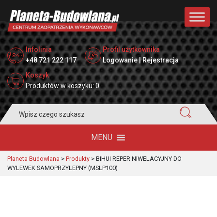
Infolinia
Profil użytkownika
+48 721 222 117
Logowanie | Rejestracja
Koszyk
Produktów w koszyku: 0
Search
for:
MENU
Planeta Budowlana
>
Produkty
>
BIHUI REPER NIWELACYJNY DO
WYLEWEK SAMOPRZYLEPNY (MSLP100)