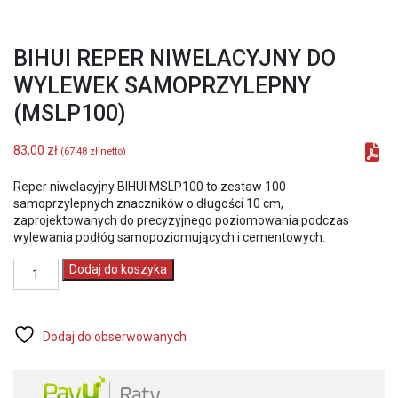
BIHUI REPER NIWELACYJNY DO
WYLEWEK SAMOPRZYLEPNY
(MSLP100)
83,00
zł
(
67,48
zł
netto)
Reper niwelacyjny BIHUI MSLP100 to zestaw 100
samoprzylepnych znaczników o długości 10 cm,
zaprojektowanych do precyzyjnego poziomowania podczas
wylewania podłóg samopoziomujących i cementowych.
ilość
Dodaj do koszyka
BIHUI
REPER
NIWELACYJNY
DO
Dodaj do obserwowanych
WYLEWEK
SAMOPRZYLEPNY
(MSLP100)