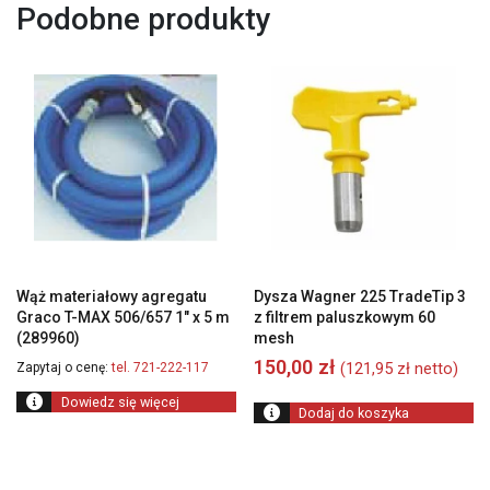
Podobne produkty
Wąż materiałowy agregatu
Dysza Wagner 225 TradeTip 3
Graco T-MAX 506/657 1″ x 5 m
z filtrem paluszkowym 60
(289960)
mesh
150,00
zł
(
121,95
zł
netto)
Zapytaj o cenę:
tel. 721-222-117
Dowiedz się więcej
Dodaj do koszyka