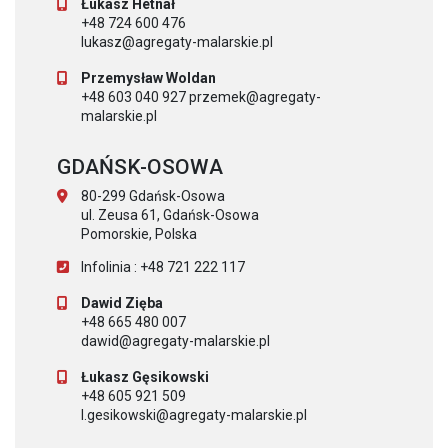
Łukasz Hetnał
+48 724 600 476
lukasz@agregaty-malarskie.pl
Przemysław Woldan
+48 603 040 927 przemek@agregaty-
malarskie.pl
GDAŃSK-OSOWA
80-299 Gdańsk-Osowa
ul. Zeusa 61, Gdańsk-Osowa
Pomorskie, Polska
Infolinia : +48 721 222 117
Dawid Zięba
+48 665 480 007
dawid@agregaty-malarskie.pl
Łukasz Gęsikowski
+48 605 921 509
l.gesikowski@agregaty-malarskie.pl