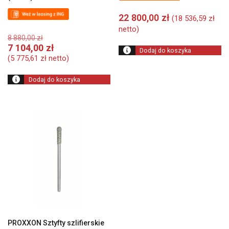
22 800,00
zł
(
18 536,59
zł
netto)
Pierwotna
8 880,00
zł
cena
Aktualna
7 104,00
zł
Dodaj do koszyka
wynosiła:
cena
(
5 775,61
zł
netto)
8
wynosi:
880,00 zł.
7
Dodaj do koszyka
104,00 zł.
PROXXON Sztyfty szlifierskie