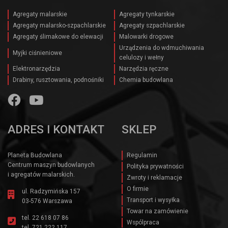
Agregaty malarskie
Agregaty tynkarskie
Agregaty malarsko-szpachlarskie
Agregaty szpachlarskie
Agregaty ślimakowe do elewacji
Malowarki drogowe
Urządzenia do wdmuchiwania
Myjki ciśnieniowe
celulozy i wełny
Elektronarzędzia
Narzędzia ręczne
Drabiny, rusztowania, podnośniki
Chemia budowlana
ADRES I KONTAKT
SKLEP
Planeta Budowlana
Regulamin
Centrum maszyn budowlanych
Polityka prywatności
i agregatów malarskich.
Zwroty i reklamacje
O firmie
ul. Radzymińska 157
Transport i wysyłka
03-576 Warszawa
Towar na zamówienie
tel.
22 618 07 86
Wspólpraca
tel.
721 222 117