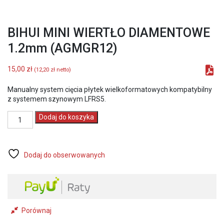
BIHUI MINI WIERTŁO DIAMENTOWE
1.2mm (AGMGR12)
15,00
zł
(
12,20
zł
netto)
Manualny system cięcia płytek wielkoformatowych kompatybilny
z systemem szynowym LFRS5.
ilość
Dodaj do koszyka
BIHUI
MINI
WIERTŁO
DIAMENTOWE
Dodaj do obserwowanych
1.2mm
(AGMGR12)
Porównaj