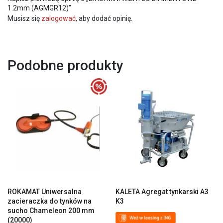
1.2mm (AGMGR12)”
Musisz się
zalogować
, aby dodać opinię.
Podobne produkty
ROKAMAT Uniwersalna
KALETA Agregat tynkarski A3
zacieraczka do tynków na
K3
sucho Chameleon 200 mm
(20000)