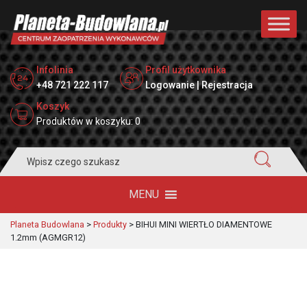
Infolinia
Profil użytkownika
+48 721 222 117
Logowanie | Rejestracja
Koszyk
Produktów w koszyku: 0
Search
for:
MENU
Planeta Budowlana
>
Produkty
>
BIHUI MINI WIERTŁO DIAMENTOWE
1.2mm (AGMGR12)