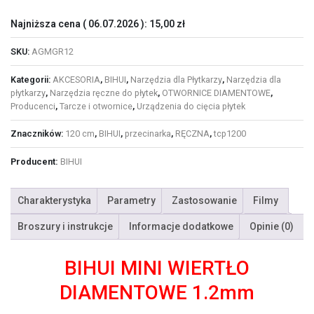
Najniższa cena (
06.07.2026
):
15,00
zł
SKU:
AGMGR12
Kategorii:
AKCESORIA
,
BIHUI
,
Narzędzia dla Płytkarzy
,
Narzędzia dla
płytkarzy
,
Narzędzia ręczne do płytek
,
OTWORNICE DIAMENTOWE
,
Producenci
,
Tarcze i otwornice
,
Urządzenia do cięcia płytek
Znaczników:
120 cm
,
BIHUI
,
przecinarka
,
RĘCZNA
,
tcp1200
Producent:
BIHUI
Charakterystyka
Parametry
Zastosowanie
Filmy
Broszury i instrukcje
Informacje dodatkowe
Opinie (0)
BIHUI MINI WIERTŁO
DIAMENTOWE 1.2mm