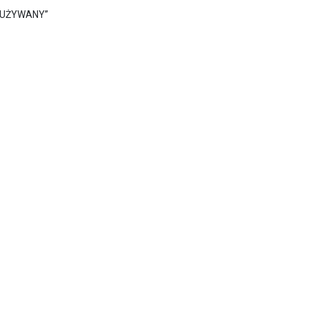
 – UŻYWANY”