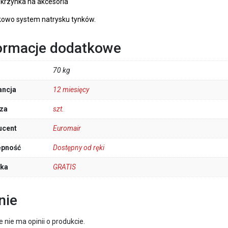
skrzynka na akcesoria
owo system natrysku tynków.
ormacje dodatkowe
70 kg
ancja
12 miesięcy
za
szt.
ucent
Euromair
ępność
Dostępny od ręki
łka
GRATIS
nie
e nie ma opinii o produkcie.