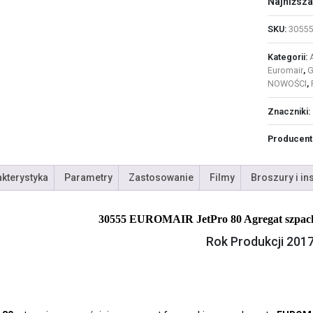
Najniższa
SKU:
30555
Kategorii:
Euromair
,
G
NOWOŚCI
,
Znaczniki:
Producent
kterystyka
Parametry
Zastosowanie
Filmy
Broszury i in
30555 EUROMAIR JetPro 80 Agregat szpa
Rok Produkcji 201