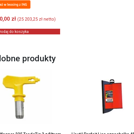
00,00
zł
(
25 203,25
zł
netto)
Dodaj do koszyka
obne produkty