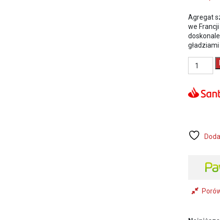
Agregat s
we Francji
doskonale
gładziami
ilość
30555
EUROMAI
JetPro
80
Agregat
szpachlars
-
UŻYWANY
Doda
Poró