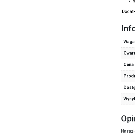
Dodatk
Inf
Waga
Gwar
Cena 
Prod
Dost
Wysy
Opi
Na razi