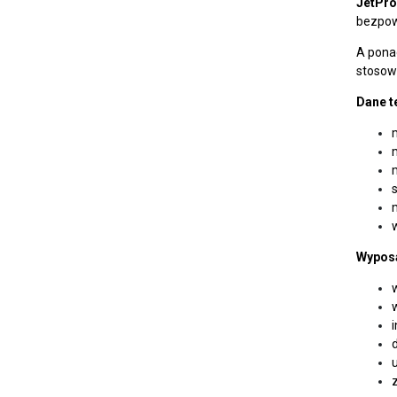
JetPro
bezpow
A pona
stosow
Dane t
s
Wypos