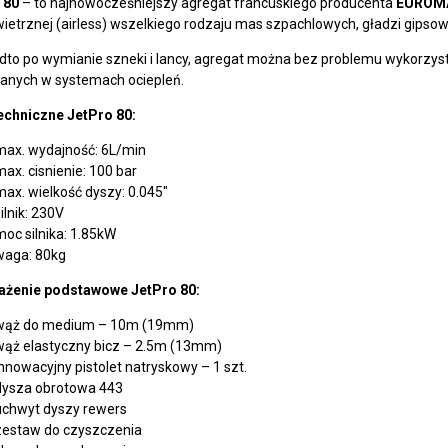
 80
– to najnowocześniejszy agregat francuskiego producenta
EUROM
ietrznej (airless) wszelkiego rodzaju mas szpachlowych, gładzi gipso
dto po wymianie szneki i lancy, agregat można bez problemu wykorzyst
anych w systemach ociepleń.
echniczne
JetPro 80
:
max. wydajność: 6L/min
max. cisnienie: 100 bar
max. wielkość dyszy: 0.045″
ilnik: 230V
moc silnika: 1.85kW
waga: 80kg
ażenie podstawowe
JetPro 80
:
wąż do medium – 10m (19mm)
wąż elastyczny bicz – 2.5m (13mm)
innowacyjny pistolet natryskowy – 1 szt.
dysza obrotowa 443
uchwyt dyszy rewers
zestaw do czyszczenia