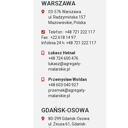
WARSZAWA
03-576 Warszawa
ul. Radzymińska 157
Mazowieckie, Polska
Telefon : +48 721 222 117
Fax : +22 618 14 97
Infolinia 24 h: +48 721 222 117
Łukasz Hetnał
+48 724 600 476
lukasz@agregaty-
malarskie.pl
Przemysław Woldan
+48 603 040 927
przemek@agregaty-
malarskie.pl
GDAŃSK-OSOWA
80-299 Gdańsk-Osowa
ul. Zeusa 61, Gdańsk-