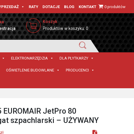
0 produktów
YPRZEDAŻ
RATY
DOTACJE
BLOG
KONTAKT
Koszyk
ka
estracja
Produktów w koszyku: 0
ELEKTRONARZĘDZIA
DLA PŁYTKARZY
OŚWIETLENIE BUDOWLANE
PRODUCENCI
5 EUROMAIR JetPro 80
gat szpachlarski – UŻYWANY
zł