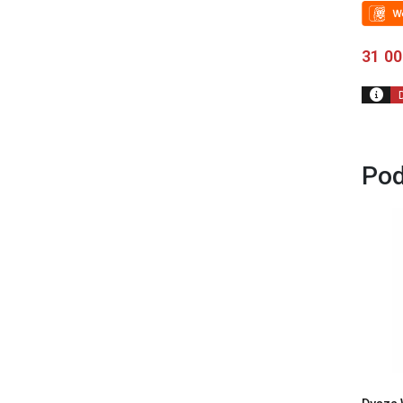
Oceniono
4.00
na 5
31 0
Pod