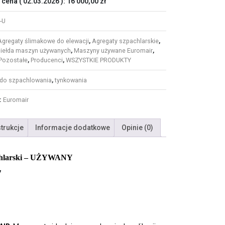
 cena (
02.03.2026
):
16 000,00
zł
-U
Agregaty ślimakowe do elewacji
,
Agregaty szpachlarskie
,
iełda maszyn używanych
,
Maszyny używane Euromair
,
Pozostałe
,
Producenci
,
WSZYSTKIE PRODUKTY
do szpachlowania
,
tynkowania
:
Euromair
strukcje
Informacje dodatkowe
Opinie (0)
chlarski – UŻYWANY
7