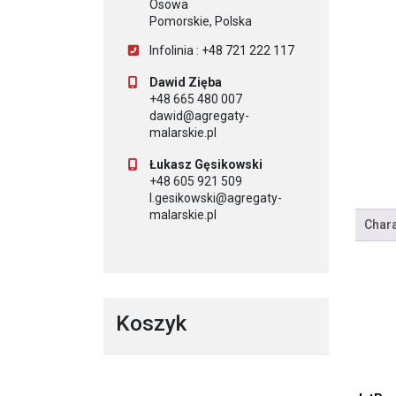
Osowa
Pomorskie, Polska
Infolinia : +48 721 222 117
Dawid Zięba
+48 665 480 007
dawid@agregaty-
malarskie.pl
Łukasz Gęsikowski
+48 605 921 509
l.gesikowski@agregaty-
malarskie.pl
Chara
Koszyk