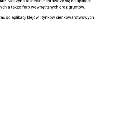
AIR
. Maszyna ta idealnie sprawdza się do aplikacji
wych a także farb wewnętrznych oraz gruntów.
ać do aplikacji klejów i tynków cienkowarstwowych