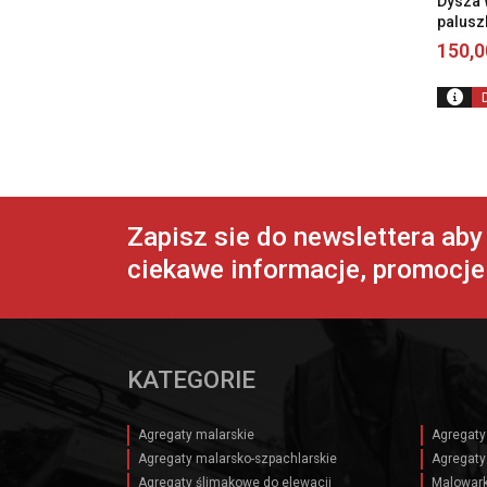
Dysza 
palus
150,
Zapisz sie do newslettera ab
ciekawe informacje, promocje 
KATEGORIE
Agregaty malarskie
Agregaty
Agregaty malarsko-szpachlarskie
Agregaty
Agregaty ślimakowe do elewacji
Malowark