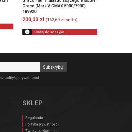
45 cm
Graco Filtr 1″ układu ssącego 8 MESH
Graco (Mark V, GMAX 5900/7900)
189920
200,00
zł
(
162,60
zł
netto)
Dodaj do koszyka
sz politykę prywatności
SKLEP
Regulamin
Polityka prywatności
Zwroty i reklamacje