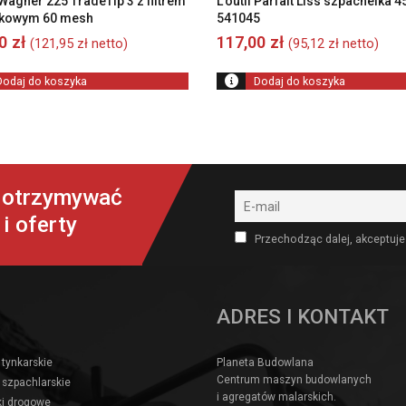
Wagner 225 TradeTip 3 z filtrem
L’outil Parfait Liss szpachelka 
zkowym 60 mesh
541045
00
zł
117,00
zł
(
121,95
zł
netto)
(
95,12
zł
netto)
Dodaj do koszyka
Dodaj do koszyka
y otrzymywać
i oferty
Przechodząc dalej, akceptuje
ADRES I KONTAKT
 tynkarskie
Planeta Budowlana
Centrum maszyn budowlanych
 szpachlarskie
i agregatów malarskich.
i drogowe