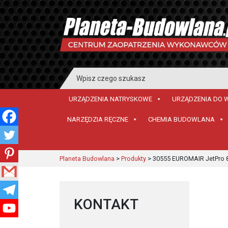
Search
for:
URZĄDZENIA NATRYSKOWE
URZĄDZENIA DO 
NARZĘDZIA RĘCZNE
CHEMIA BUDOWLANA
Planeta Budowlana
>
Produkty
>
30555 EUROMAIR JetPro 
KONTAKT