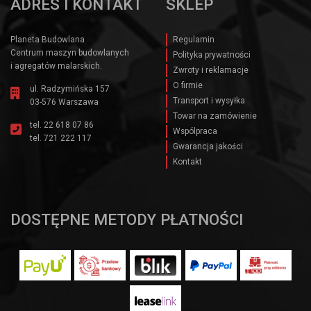
ADRES I KONTAKT
SKLEP
Planeta Budowlana
Regulamin
Centrum maszyn budowlanych
Polityka prywatności
i agregatów malarskich.
Zwroty i reklamacje
O firmie
ul. Radzymińska 157
Transport i wysyłka
03-576 Warszawa
Towar na zamówienie
tel.
22 618 07 86
Wspólpraca
tel.
721 222 117
Gwarancja jakości
Kontakt
DOSTĘPNE METODY PŁATNOŚCI