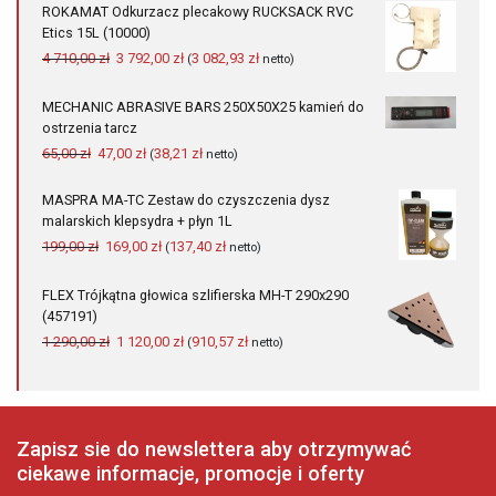
ROKAMAT Odkurzacz plecakowy RUCKSACK RVC
175,00 zł.
125,00 zł.
Etics 15L (10000)
Pierwotna
Aktualna
4 710,00
zł
3 792,00
zł
3 082,93
zł
(
netto)
cena
cena
wynosiła:
wynosi:
MECHANIC ABRASIVE BARS 250Х50Х25 kamień do
4
3
ostrzenia tarcz
710,00 zł.
792,00 zł.
Pierwotna
Aktualna
65,00
zł
47,00
zł
38,21
zł
(
netto)
cena
cena
wynosiła:
wynosi:
MASPRA MA-TC Zestaw do czyszczenia dysz
65,00 zł.
47,00 zł.
malarskich klepsydra + płyn 1L
Pierwotna
Aktualna
199,00
zł
169,00
zł
137,40
zł
(
netto)
cena
cena
wynosiła:
wynosi:
FLEX Trójkątna głowica szlifierska MH-T 290x290
199,00 zł.
169,00 zł.
(457191)
Pierwotna
Aktualna
1 290,00
zł
1 120,00
zł
910,57
zł
(
netto)
cena
cena
wynosiła:
wynosi:
1
1
290,00 zł.
120,00 zł.
Zapisz sie do newslettera aby otrzymywać
ciekawe informacje, promocje i oferty