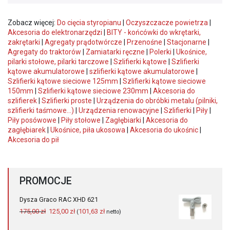
Zobacz więcej:
Do cięcia styropianu
|
Oczyszczacze powietrza
|
Akcesoria do elektronarzędzi
|
BITY - końcówki do wkrętarki,
zakrętarki
|
Agregaty prądotwórcze
|
Przenośne
|
Stacjonarne
|
Agregaty do traktorów
|
Zamiatarki ręczne
|
Polerki
|
Ukośnice,
pilarki stołowe, pilarki tarczowe
|
Szlifierki kątowe
|
Szlifierki
kątowe akumulatorowe
|
szlifierki kątowe akumulatorowe
|
Szlifierki kątowe sieciowe 125mm
|
Szlifierki kątowe sieciowe
150mm
|
Szlifierki kątowe sieciowe 230mm
|
Akcesoria do
szlifierek
|
Szlifierki proste
|
Urządzenia do obróbki metalu (pilniki,
szlifierki taśmowe...)
|
Urządzenia renowacyjne
|
Szlifierki
|
Piły
|
Piły posówowe
|
Piły stołowe
|
Zagłębiarki
|
Akcesoria do
zagłębiarek
|
Ukośnice, piła ukosowa
|
Akcesoria do ukośnic
|
Akcesoria do pił
PROMOCJE
Dysza Graco RAC XHD 621
Pierwotna
Aktualna
175,00
zł
125,00
zł
101,63
zł
(
netto)
cena
cena
wynosiła:
wynosi: