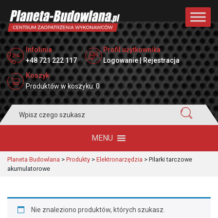
Infolinia
Profil użytkownika
+48 721 222 117
Logowanie | Rejestracja
Koszyk
Produktów w koszyku: 0
Search
for:
MENU
Planeta Budowlana
>
Produkty
>
Elektronarzędzia
>
Pilarki tarczowe
akumulatorowe
Nie znaleziono produktów, których szukasz.