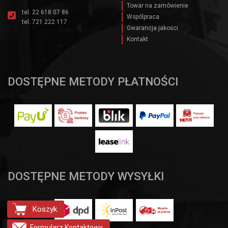
Towar na zamówienie
tel.
22 618 07 86
Wspólpraca
tel.
721 222 117
Gwarancja jakości
Kontakt
DOSTĘPNE METODY PŁATNOŚCI
DOSTĘPNE METODY WYSYŁKI
Koszyk
Formularz
Kontaktowy