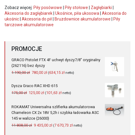
Zobacz więcej:
Piły posówowe
|
Piły stołowe
|
Zagłębiarki
|
Akcesoria do zagłębiarek
|
Ukośnice, piła ukosowa
|
Akcesoria do
ukośnic
|
Akcesoria do pił
|
Bruzdownice akumulatorowe
|
Piły
tarczowe akumulatorowe
PROMOCJE
GRACO Pistolet FTX 4F uchwyt dyszy7/8" oryginalny
(262116) bez dyszy
Pierwotna
Aktualna
1 190,00
zł
780,00
zł
634,15
zł
(
netto)
cena
cena
wynosiła:
wynosi:
Dysza Graco RAC XHD 615
1
780,00 zł.
Pierwotna
Aktualna
175,00
zł
125,00
zł
101,63
zł
(
netto)
190,00 zł.
cena
cena
wynosiła:
wynosi:
ROKAMAT Uniwersalna szlifierka akumulatorowa
175,00 zł.
125,00 zł.
Chameleon CX 2x 18V 5,2h i szybka ładowarka ASC
145 w walizce (26000)
Pierwotna
Aktualna
11 808,00
zł
9 435,00
zł
7 670,73
zł
(
netto)
cena
cena