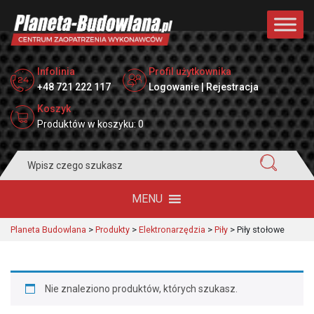
Infolinia
Profil użytkownika
+48 721 222 117
Logowanie | Rejestracja
Koszyk
Produktów w koszyku: 0
Search
for:
MENU
Planeta Budowlana
>
Produkty
>
Elektronarzędzia
>
Piły
>
Piły stołowe
Nie znaleziono produktów, których szukasz.