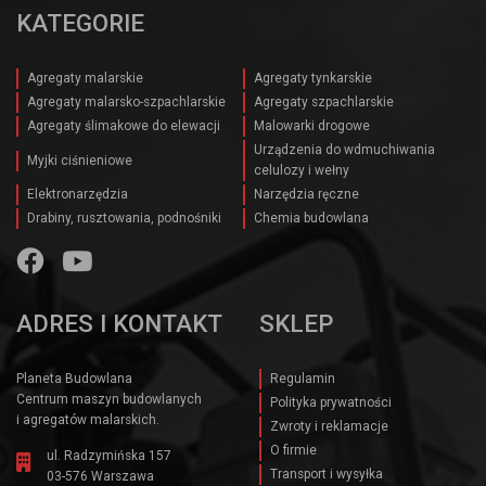
KATEGORIE
Agregaty malarskie
Agregaty tynkarskie
Agregaty malarsko-szpachlarskie
Agregaty szpachlarskie
Agregaty ślimakowe do elewacji
Malowarki drogowe
Urządzenia do wdmuchiwania
Myjki ciśnieniowe
celulozy i wełny
Elektronarzędzia
Narzędzia ręczne
Drabiny, rusztowania, podnośniki
Chemia budowlana
ADRES I KONTAKT
SKLEP
Planeta Budowlana
Regulamin
Centrum maszyn budowlanych
Polityka prywatności
i agregatów malarskich.
Zwroty i reklamacje
O firmie
ul. Radzymińska 157
Transport i wysyłka
03-576 Warszawa