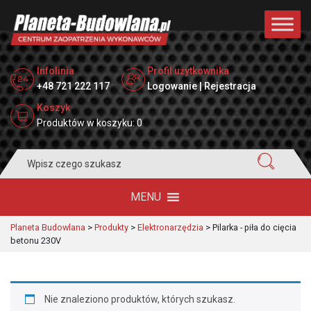
Infolinia
Profil użytkownika
+48 721 222 117
Logowanie | Rejestracja
Koszyk
Produktów w koszyku: 0
Search
for:
MENU
Planeta Budowlana
>
Produkty
>
Elektronarzędzia
>
Pilarka - piła do cięcia
betonu 230V
Nie znaleziono produktów, których szukasz.