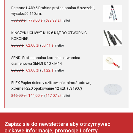
wynosiła:
wynosi:
Faraone LADY5 Drabina profesjonalna 5 szczebli,
34,00 zł.
29,00 zł.
wysokość 110cm.
Pierwotna
Aktualna
799,00
zł
779,00
zł
633,33
zł
(
netto)
cena
cena
wynosiła:
wynosi:
KINCZYK UCHWYT KUK 6-KĄT DO OTWORNIC
799,00 zł.
779,00 zł.
KORONEK
Pierwotna
Aktualna
85,00
zł
62,00
zł
50,41
zł
(
netto)
cena
cena
wynosiła:
wynosi:
SENDI Profesjonalna koronka - otwornica
85,00 zł.
62,00 zł.
diamentowa SENDI Ø10 x M14
Pierwotna
Aktualna
80,00
zł
63,00
zł
51,22
zł
(
netto)
cena
cena
wynosiła:
wynosi:
FLEX Papier ścierny szlifowanie mimośrodowe,
80,00 zł.
63,00 zł.
Xtreme P220 opakowanie 12 szt. (531907)
Pierwotna
Aktualna
216,00
zł
144,00
zł
117,07
zł
(
netto)
cena
cena
wynosiła:
wynosi:
216,00 zł.
144,00 zł.
Zapisz sie do newslettera aby otrzymywać
ciekawe informacje, promocje i oferty