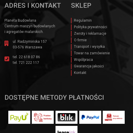
ADRES I KONTAKT
SKLEP
Planeta Budowlana
Regulamin
Centrum maszyn budowlanych
Polityka prywatności
i agregatów malarskich.
Zwroty i reklamacje
O firmie
ul. Radzymińska 157
Transport i wysyłka
03-576 Warszawa
Towar na zamówienie
tel.
22 618 07 86
Wspólpraca
tel.
721 222 117
Gwarancja jakości
Kontakt
DOSTĘPNE METODY PŁATNOŚCI