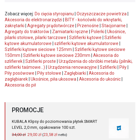
Zobacz więcej:
Do cięcia styropianu
|
Oczyszczacze powietrza
|
Akcesoria do elektronarzędzi
|
BITY - końcówki do wkrętarki,
zakrętarki
|
Agregaty prądotwórcze
|
Przenośne
|
Stacjonarne
|
Agregaty do traktorów
|
Zamiatarki ręczne
|
Polerki
|
Ukośnice,
pilarki stołowe, pilarki tarczowe
|
Szlifierki kątowe
|
Szlifierki
kątowe akumulatorowe
|
szlifierki kątowe akumulatorowe
|
Szlifierki kątowe sieciowe 125mm
|
Szlifierki kątowe sieciowe
150mm
|
Szlifierki kątowe sieciowe 230mm
|
Akcesoria do
szlifierek
|
Szlifierki proste
|
Urządzenia do obróbki metalu (pilniki,
szlifierki taśmowe...)
|
Urządzenia renowacyjne
|
Szlifierki
|
Piły
|
Piły posówowe
|
Piły stołowe
|
Zagłębiarki
|
Akcesoria do
zagłębiarek
|
Ukośnice, piła ukosowa
|
Akcesoria do ukośnic
|
Akcesoria do pił
PROMOCJE
KUBALA Klipsy do poziomowania płytek SMART
LEVEL 2,0 mm, opakowanie 100 szt.
Pierwotna
Aktualna
34,00
zł
29,00
zł
23,58
zł
(
netto)
cena
cena