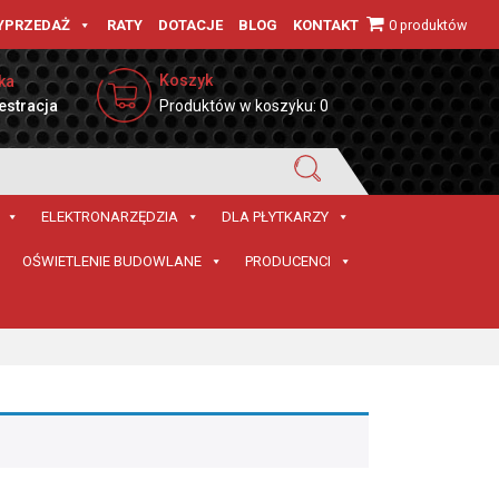
0 produktów
YPRZEDAŻ
RATY
DOTACJE
BLOG
KONTAKT
Koszyk
ka
estracja
Produktów w koszyku: 0
ELEKTRONARZĘDZIA
DLA PŁYTKARZY
OŚWIETLENIE BUDOWLANE
PRODUCENCI