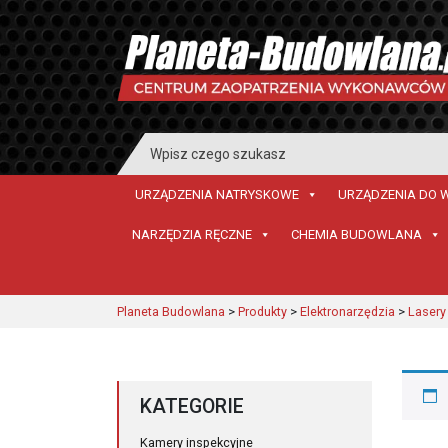
Search
for:
URZĄDZENIA NATRYSKOWE
URZĄDZENIA DO 
NARZĘDZIA RĘCZNE
CHEMIA BUDOWLANA
Planeta Budowlana
>
Produkty
>
Elektronarzędzia
>
Lasery
KATEGORIE
Kamery inspekcyjne