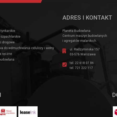
ADRES I KONTAKT
 tynkarskie
Planeta Budowlana
Centrum maszyn budowlanych
 szpachlarskie
i agregatów malarskich.
i drogowe
ia do wdmuchiwania celulozy i wełny
ul. Radzymińska 157
a ręczne
03-576 Warszawa
budowlana
tel.
22 618 07 86
tel.
721 222 117
I
D