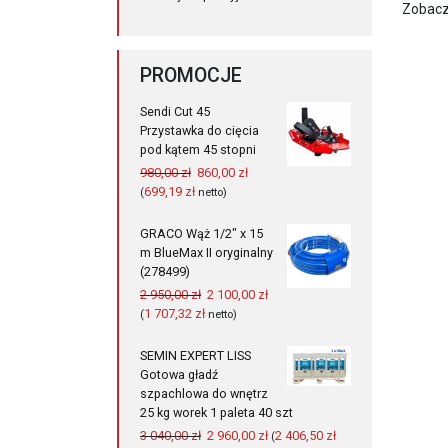
Zobacz
PROMOCJE
Sendi Cut 45
Przystawka do cięcia
pod kątem 45 stopni
Pierwotna
Aktualna
980,00
zł
860,00
zł
cena
cena
699,19
zł
(
netto)
wynosiła:
wynosi:
980,00 zł.
860,00 zł.
GRACO Wąż 1/2" x 15
m BlueMax II oryginalny
(278499)
Pierwotna
Aktualna
2 950,00
zł
2 100,00
zł
cena
cena
1 707,32
zł
(
netto)
wynosiła:
wynosi:
2
2
SEMIN EXPERT LISS
950,00 zł.
100,00 zł.
Gotowa gładź
szpachlowa do wnętrz
25 kg worek 1 paleta 40 szt
Pierwotna
Aktualna
3 040,00
zł
2 960,00
zł
2 406,50
zł
(