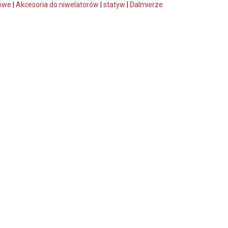
rowe
|
Akcesoria do niwelatorów
|
statyw
|
Dalmierze