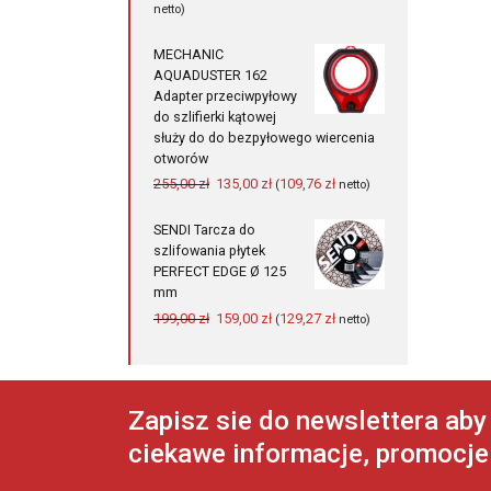
cena
cena
netto)
wynosiła:
wynosi:
3
2
MECHANIC
040,00 zł.
960,00 zł.
AQUADUSTER 162
Adapter przeciwpyłowy
do szlifierki kątowej
służy do do bezpyłowego wiercenia
otworów
Pierwotna
Aktualna
255,00
zł
135,00
zł
109,76
zł
(
netto)
cena
cena
wynosiła:
wynosi:
SENDI Tarcza do
255,00 zł.
135,00 zł.
szlifowania płytek
PERFECT EDGE Ø 125
mm
Pierwotna
Aktualna
199,00
zł
159,00
zł
129,27
zł
(
netto)
cena
cena
wynosiła:
wynosi:
199,00 zł.
159,00 zł.
Zapisz sie do newslettera ab
ciekawe informacje, promocje 