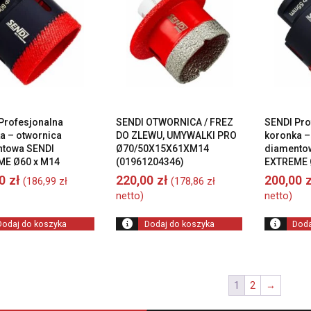
Profesjonalna
SENDI OTWORNICA / FREZ
SENDI Pro
a – otwornica
DO ZLEWU, UMYWALKI PRO
koronka –
ntowa SENDI
Ø70/50X15X61XM14
diamento
ME Ø60 x M14
(01961204346)
EXTREME 
00
zł
220,00
zł
200,00
z
(
186,99
zł
(
178,86
zł
netto)
netto)
Dodaj do koszyka
Dodaj do koszyka
Doda
1
2
→