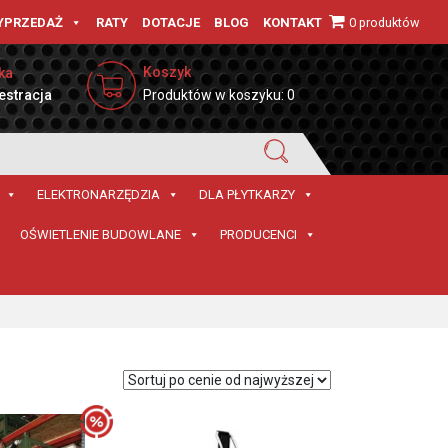
0 produktów
YPRZEDAŻ
RATY
DOTACJE
BLOG
KONTAKT
Koszyk
ka
estracja
Produktów w koszyku: 0
ELEKTRONARZĘDZIA
DLA PŁYTKARZY
OŚWIETLENIE BUDOWLANE
PRODUCENCI