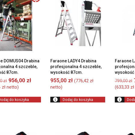
ne DOMUS04 Drabina
Faraone LADY4 Drabina
Faraone L
jonalna 4 szczeble,
profesjonalna 4 szczeble,
profesjona
ość 87cm.
wysokość 87cm.
wysokość
Pierwotna
Aktualna
956,00
zł
955,00
zł
(
776,42
zł
00
zł
799,00
zł
cena
cena
4
zł
netto)
netto)
(
633,33
zł
wynosiła:
wynosi:
1
956,00 zł.
Dodaj do koszyka
Dodaj do koszyka
Doda
062,00 zł.