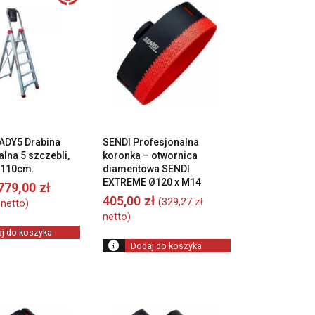
ADY5 Drabina
SENDI Profesjonalna
lna 5 szczebli,
koronka – otwornica
 110cm.
diamentowa SENDI
EXTREME Ø120 x M14
Pierwotna
Aktualna
779,00
zł
cena
cena
405,00
zł
(
329,27
zł
netto)
wynosiła:
wynosi:
netto)
799,00 zł.
779,00 zł.
j do koszyka
Dodaj do koszyka