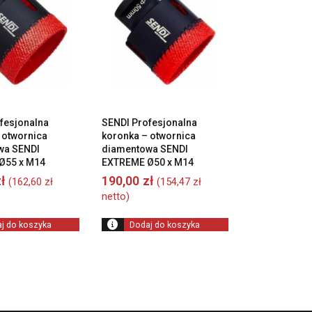
fesjonalna
SENDI Profesjonalna
 otwornica
koronka – otwornica
wa SENDI
diamentowa SENDI
Ø55 x M14
EXTREME Ø50 x M14
ł
190,00
zł
(
162,60
zł
(
154,47
zł
netto)
j do koszyka
Dodaj do koszyka