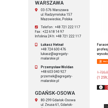
WARSZAWA
03-576 Warszawa
ul. Radzymińska 157
Mazowieckie, Polska
Telefon : +48 721 222 117
Fax : +22 618 14 97
Infolinia 24 h: +48 721 222 117
Farao
Łukasz Hetnał
profes
+48 724 600 476
wysok
lukasz@agregaty-
malarskie.pl
Przemysław Woldan
+48 603 040 927
1 720,
przemek@agregaty-
(
1 259
malarskie.pl
GDAŃSK-OSOWA
80-299 Gdańsk-Osowa
ul. Zeusa 61, Gdańsk-