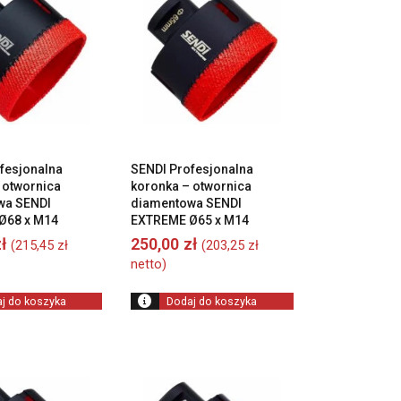
fesjonalna
SENDI Profesjonalna
 otwornica
koronka – otwornica
wa SENDI
diamentowa SENDI
Ø68 x M14
EXTREME Ø65 x M14
ł
250,00
zł
(
215,45
zł
(
203,25
zł
netto)
j do koszyka
Dodaj do koszyka