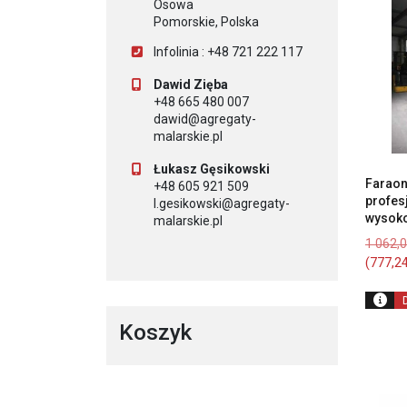
Osowa
Pomorskie, Polska
Infolinia : +48 721 222 117
Dawid Zięba
+48 665 480 007
dawid@agregaty-
malarskie.pl
Łukasz Gęsikowski
Farao
+48 605 921 509
profes
l.gesikowski@agregaty-
wysok
malarskie.pl
1 062,
(
777,2
Koszyk