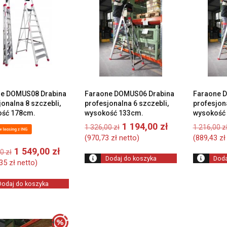
wysokiej
do
niskiej
ne DOMUS08 Drabina
Faraone DOMUS06 Drabina
Faraone 
jonalna 8 szczebli,
profesjonalna 6 szczebli,
profesjona
ość 178cm.
wysokość 133cm.
wysokość
Pierwotna
Aktualna
1 194,00
zł
1 326,00
zł
1 216,00
z
cena
cena
(
970,73
zł
netto)
(
889,43
zł
wynosiła:
wynosi:
Pierwotna
Aktualna
1 549,00
zł
00
zł
1
1
Dodaj do koszyka
Doda
cena
cena
,35
zł
netto)
326,00 zł.
194,00 zł.
wynosiła:
wynosi:
1
1
Dodaj do koszyka
720,00 zł.
549,00 zł.