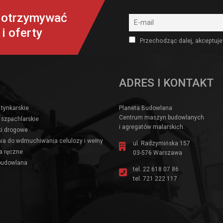
y otrzymywać
i oferty
Przechodząc dalej, akceptuje
ADRES I KONTAKT
 tynkarskie
Planeta Budowlana
Centrum maszyn budowlanych
 szpachlarskie
i agregatów malarskich.
i drogowe
ia do wdmuchiwania celulozy i wełny
ul. Radzymińska 157
a ręczne
03-576 Warszawa
budowlana
tel.
22 618 07 86
tel.
721 222 117