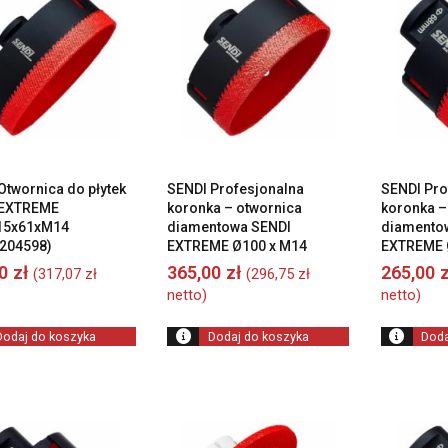
Otwornica do płytek
SENDI Profesjonalna
SENDI Pro
 EXTREME
koronka – otwornica
koronka –
15x61xM14
diamentowa SENDI
diamento
204598)
EXTREME Ø100 x M14
EXTREME 
00
zł
365,00
zł
265,00
z
(
317,07
zł
(
296,75
zł
netto)
netto)
Dodaj do koszyka
Dodaj do koszyka
Doda