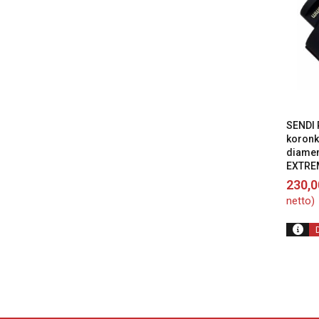
SENDI 
koronk
diame
EXTRE
230,
netto)