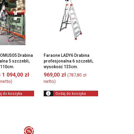
DOMUS05 Drabina
Faraone LADY6 Drabina
lna 5 szczebli,
profesjonalna 6 szczebli,
 110cm.
wysokość 133cm.
Pierwotna
Aktualna
1 094,00
zł
969,00
zł
(
787,80
zł
ł
cena
cena
netto)
netto)
wynosiła:
wynosi:
1
1
j do koszyka
Dodaj do koszyka
216,00 zł.
094,00 zł.