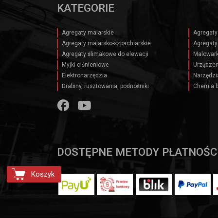
KATEGORIE
Agregaty malarskie
Agregaty
Agregaty malarsko-szpachlarskie
Agregaty
Agregaty ślimakowe do elewacji
Malowark
Myjki ciśnieniowe
Urządzen
Elektronarzędzia
Narzędzi
Drabiny, rusztowania, podnośniki
Chemia 
DOSTĘPNE METODY PŁATNOŚC
Koszyk