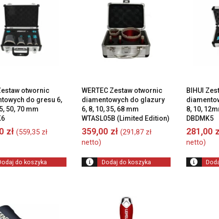
wysokiej
do
niskiej
Zestaw otwornic
WERTEC Zestaw otwornic
BIHUI Zes
towych do gresu 6,
diamentowych do glazury
diamentow
35, 50, 70 mm
6, 8, 10, 35, 68 mm
8, 10, 12
K6
WTASL05B (Limited Edition)
DBDMK5
00
zł
359,00
zł
281,00
z
(
559,35
zł
(
291,87
zł
netto)
netto)
Dodaj do koszyka
Dodaj do koszyka
Doda