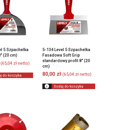
el 5 Szpachelka
5-134 Level 5 Szpachelka
8″ (20 cm)
Fasadowa Soft Grip
standardowy profil 8″ (20
(
65,04
zł
netto)
cm)
80,00
zł
(
65,04
zł
netto)
j do koszyka
Dodaj do koszyka