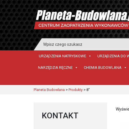
Search
for:
URZĄDZENIA NATRYSKOWE
URZĄDZENIA DO 
NARZĘDZIA RĘCZNE
CHEMIA BUDOWLANA
Planeta Budowlana
>
Produkty
>
8"
Wyświe
KONTAKT