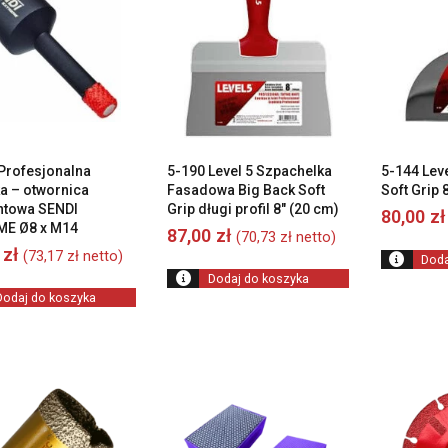
Profesjonalna
5-190 Level 5 Szpachelka
5-144 Lev
a – otwornica
Fasadowa Big Back Soft
Soft Grip 
ntowa SENDI
Grip długi profil 8″ (20 cm)
80,00
zł
ME Ø8 x M14
87,00
zł
(
70,73
zł
netto)
0
zł
(
73,17
zł
netto)
Doda
Dodaj do koszyka
Dodaj do koszyka