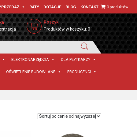
0 produktów
YPRZEDAŻ
RATY
DOTACJE
BLOG
KONTAKT
Koszyk
ka
estracja
Produktów w koszyku: 0
ELEKTRONARZĘDZIA
DLA PŁYTKARZY
OŚWIETLENIE BUDOWLANE
PRODUCENCI