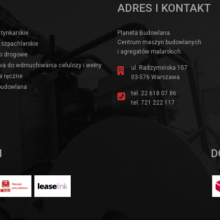
ADRES I KONTAKT
 tynkarskie
Planeta Budowlana
Centrum maszyn budowlanych
 szpachlarskie
i agregatów malarskich.
i drogowe
ia do wdmuchiwania celulozy i wełny
ul. Radzymińska 157
a ręczne
03-576 Warszawa
budowlana
tel.
22 618 07 86
tel.
721 222 117
I
D