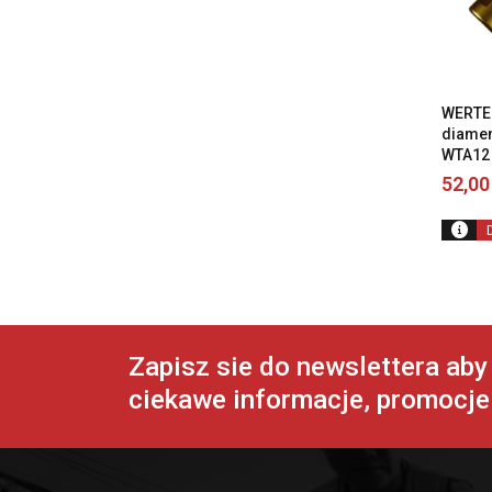
WERTE
diame
WTA12
52,0
Zapisz sie do newslettera ab
ciekawe informacje, promocje 