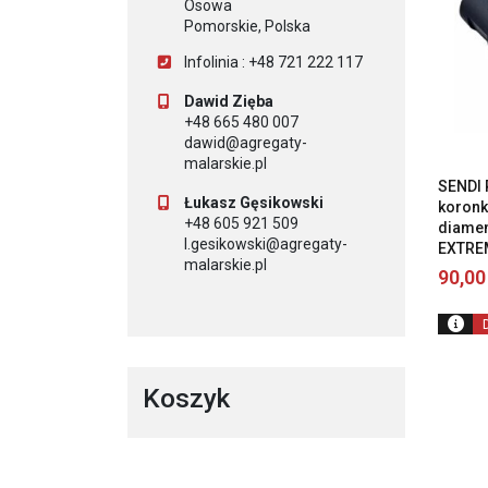
Osowa
Pomorskie, Polska
Infolinia : +48 721 222 117
Dawid Zięba
+48 665 480 007
dawid@agregaty-
malarskie.pl
SENDI 
Łukasz Gęsikowski
koronk
+48 605 921 509
diame
l.gesikowski@agregaty-
EXTRE
malarskie.pl
90,0
Koszyk