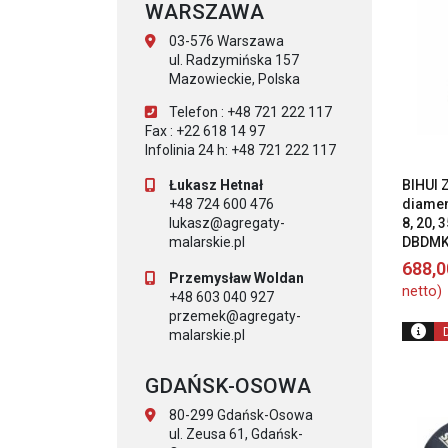
WARSZAWA
03-576 Warszawa
ul. Radzymińska 157
Mazowieckie, Polska
Telefon : +48 721 222 117
Fax : +22 618 14 97
Infolinia 24 h: +48 721 222 117
BIHUI 
Łukasz Hetnał
diamen
+48 724 600 476
8, 20, 
lukasz@agregaty-
DBDM
malarskie.pl
688,
Przemysław Woldan
netto)
+48 603 040 927
przemek@agregaty-
malarskie.pl
GDAŃSK-OSOWA
80-299 Gdańsk-Osowa
ul. Zeusa 61, Gdańsk-