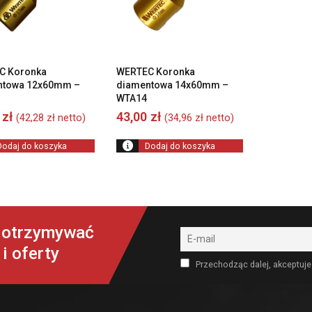
C Koronka
WERTEC Koronka
ntowa 12x60mm –
diamentowa 14x60mm –
WTA14
0
zł
43,00
zł
(
42,28
zł
netto)
(
34,96
zł
netto)
Dodaj do koszyka
Dodaj do koszyka
y otrzymywać
i oferty
Przechodząc dalej, akceptuje