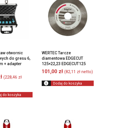
taw otwornic
WERTEC Tarcze
ych do gresu 6,
diamentowa EDGECUT
mm + adapter
125×22,23 EDGECUT125
101,00
zł
(
82,11
zł
netto)
ł
(
228,46
zł
Dodaj do koszyka
j do koszyka