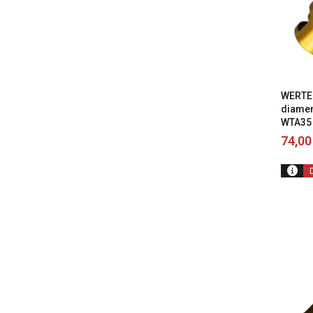
WERTE
diame
WTA35
74,0