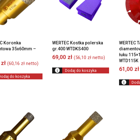
C Koronka
WERTEC Kostka polerska
WERTEC T
ntowa 35x60mm –
gr.400 WTDKS400
diamentow
łuku 115×
69,00
zł
(
56,10
zł
netto)
WTD115K
0
zł
(
60,16
zł
netto)
61,00
zł
Dodaj do koszyka
Dodaj do koszyka
Doda