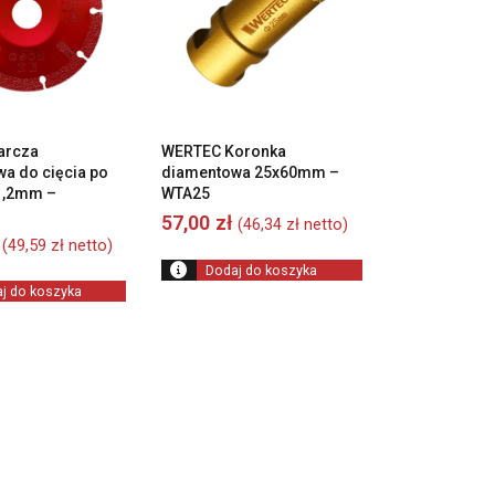
arcza
WERTEC Koronka
a do cięcia po
diamentowa 25x60mm –
1,2mm –
WTA25
57,00
zł
(
46,34
zł
netto)
(
49,59
zł
netto)
Dodaj do koszyka
j do koszyka