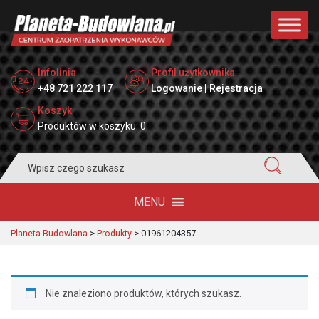
Infolinia
Profil użytkownika
+48 721 222 117
Logowanie | Rejestracja
Koszyk
Produktów w koszyku: 0
Search
for:
MENU
Planeta Budowlana
>
Produkty
>
01961204357
Nie znaleziono produktów, których szukasz.