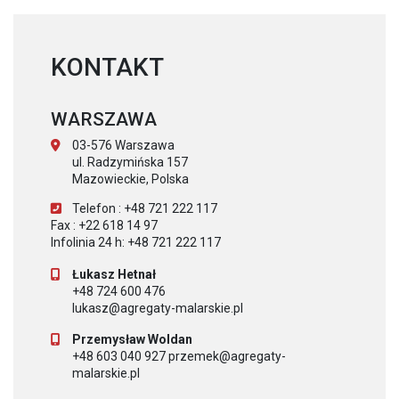
KONTAKT
WARSZAWA
03-576 Warszawa
ul. Radzymińska 157
Mazowieckie, Polska
Telefon : +48 721 222 117
Fax : +22 618 14 97
Infolinia 24 h: +48 721 222 117
Łukasz Hetnał
+48 724 600 476
lukasz@agregaty-malarskie.pl
Przemysław Woldan
+48 603 040 927 przemek@agregaty-
malarskie.pl