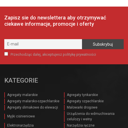
Zapisz sie do newslettera aby otrzymywać
ciekawe informacje, promocje i oferty
Przechodząc dalej, akceptujesz politykę prywatności
KATEGORIE
Agregaty malarskie
Agregaty tynkarskie
Agregaty malarsko-szpachlarskie
Agregaty szpachlarskie
Agregaty ślimakowe do elewacji
Malowarki drogowe
Urządzenia do wdmuchiwania
Myjki ciśnieniowe
celulozy i wełny
Elektronarzędzia
Narzędzia ręczne