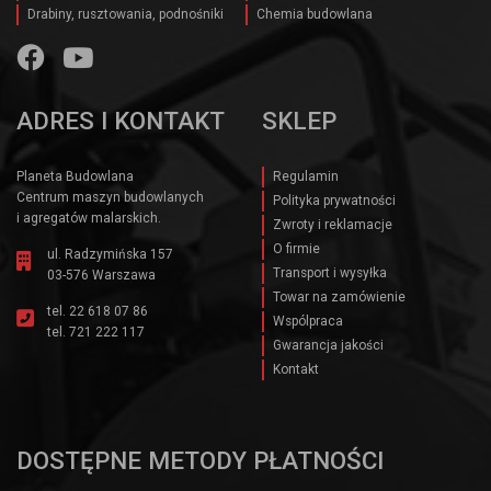
Drabiny, rusztowania, podnośniki
Chemia budowlana
ADRES I KONTAKT
SKLEP
Planeta Budowlana
Regulamin
Centrum maszyn budowlanych
Polityka prywatności
i agregatów malarskich.
Zwroty i reklamacje
O firmie
ul. Radzymińska 157
Transport i wysyłka
03-576 Warszawa
Towar na zamówienie
tel.
22 618 07 86
Wspólpraca
tel.
721 222 117
Gwarancja jakości
Kontakt
DOSTĘPNE METODY PŁATNOŚCI