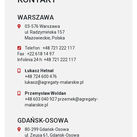
WARSZAWA
03-576 Warszawa
ul. Radzymińska 157
Mazowieckie, Polska
Telefon : +48 721 222 117
Fax : +22 618 14 97
Infolinia 24 h: +48 721 222 117
Łukasz Hetnał
+48 724 600 476
lukasz@agregaty-malarskie.pl
Przemysław Woldan
+48 603 040 927 przemek@agregaty-
malarskie.pl
GDAŃSK-OSOWA
80-299 Gdańsk-Osowa
ul. Zeusa 61, Gdańsk-Osowa