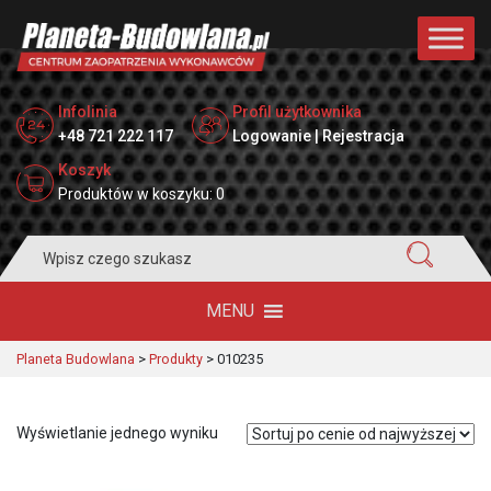
Infolinia
Profil użytkownika
+48 721 222 117
Logowanie | Rejestracja
Koszyk
Produktów w koszyku: 0
Search
for:
MENU
Planeta Budowlana
>
Produkty
>
010235
Wyświetlanie jednego wyniku