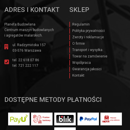
ADRES I KONTAKT
SKLEP
Planeta Budowlana
Regulamin
Centrum maszyn budowlanych
Polityka prywatności
i agregatów malarskich.
Zwroty i reklamacje
O firmie
ul. Radzymińska 157
Transport i wysyłka
03-576 Warszawa
Towar na zamówienie
tel.
22 618 07 86
Wspólpraca
tel.
721 222 117
Gwarancja jakości
Kontakt
DOSTĘPNE METODY PŁATNOŚCI