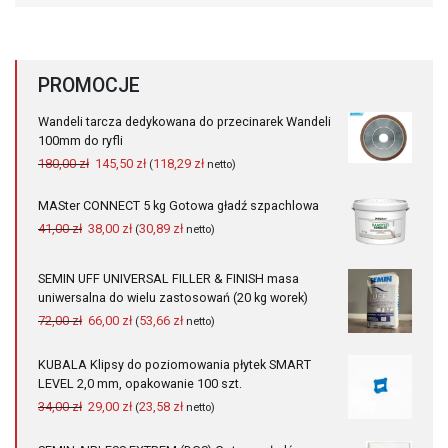
PROMOCJE
Wandeli tarcza dedykowana do przecinarek Wandeli
100mm do ryfli
Pierwotna
Aktualna
180,00
zł
145,50
zł
118,29
zł
(
netto)
cena
cena
wynosiła:
wynosi:
MASter CONNECT 5 kg Gotowa gładź szpachlowa
180,00 zł.
145,50 zł.
Pierwotna
Aktualna
41,00
zł
38,00
zł
30,89
zł
(
netto)
cena
cena
wynosiła:
wynosi:
SEMIN UFF UNIVERSAL FILLER & FINISH masa
41,00 zł.
38,00 zł.
uniwersalna do wielu zastosowań (20 kg worek)
Pierwotna
Aktualna
72,00
zł
66,00
zł
53,66
zł
(
netto)
cena
cena
wynosiła:
wynosi:
KUBALA Klipsy do poziomowania płytek SMART
72,00 zł.
66,00 zł.
LEVEL 2,0 mm, opakowanie 100 szt.
Pierwotna
Aktualna
34,00
zł
29,00
zł
23,58
zł
(
netto)
cena
cena
wynosiła:
wynosi: