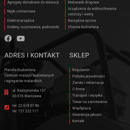
Agregaty ślimakowe do elewacji
Malowarki drogowe
Urządzenia do wdmuchiwania
Myjki ciśnieniowe
celulozy i wełny
Elektronarzędzia
Narzędzia ręczne
Drabiny, rusztowania, podnośniki
Chemia budowlana
ADRES I KONTAKT
SKLEP
Planeta Budowlana
Regulamin
Centrum maszyn budowlanych
Polityka prywatności
i agregatów malarskich.
Zwroty i reklamacje
O firmie
ul. Radzymińska 157
Transport i wysyłka
03-576 Warszawa
Towar na zamówienie
tel.
22 618 07 86
Wspólpraca
tel.
721 222 117
Gwarancja jakości
Kontakt