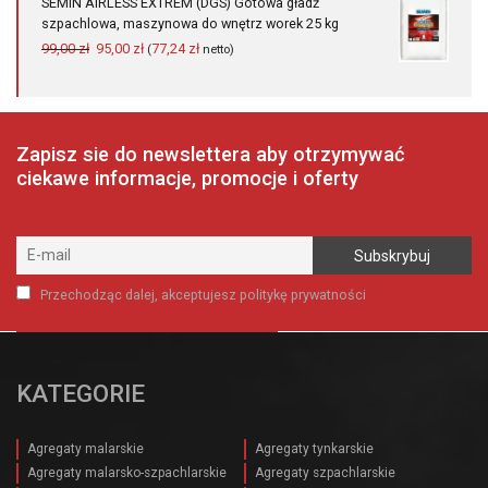
SEMIN AIRLESS EXTREM (DGS) Gotowa gładź
34,00 zł.
29,00 zł.
szpachlowa, maszynowa do wnętrz worek 25 kg
Pierwotna
Aktualna
99,00
zł
95,00
zł
77,24
zł
(
netto)
cena
cena
wynosiła:
wynosi:
99,00 zł.
95,00 zł.
Zapisz sie do newslettera aby otrzymywać
ciekawe informacje, promocje i oferty
Przechodząc dalej, akceptujesz politykę prywatności
KATEGORIE
Agregaty malarskie
Agregaty tynkarskie
Agregaty malarsko-szpachlarskie
Agregaty szpachlarskie