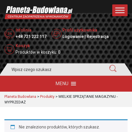
Infolinia
Profil użytkownika
+48 721 222 117
Logowanie | Rejestracja
Koszyk
Produktów w koszyku: 0
Search
for:
MENU
Planeta Budowlana
>
Produkty
>
WIELKIE SPRZĄTANIE MAGAZYNU -
WYPRZEDAŻ
Nie znaleziono produktów, których szukasz.