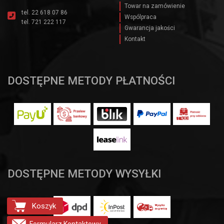
Towar na zamówienie
tel.
22 618 07 86
Wspólpraca
tel.
721 222 117
Gwarancja jakości
Kontakt
DOSTĘPNE METODY PŁATNOŚCI
DOSTĘPNE METODY WYSYŁKI
Koszyk