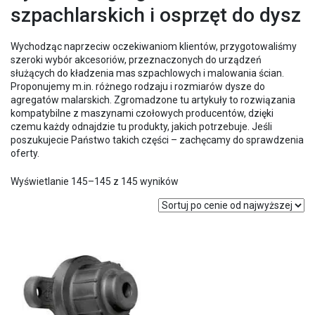
szpachlarskich i osprzęt do dysz
Wychodząc naprzeciw oczekiwaniom klientów, przygotowaliśmy
szeroki wybór akcesoriów, przeznaczonych do urządzeń
służących do kładzenia mas szpachlowych i malowania ścian.
Proponujemy m.in. różnego rodzaju i rozmiarów dysze do
agregatów malarskich. Zgromadzone tu artykuły to rozwiązania
kompatybilne z maszynami czołowych producentów, dzięki
czemu każdy odnajdzie tu produkty, jakich potrzebuje. Jeśli
poszukujecie Państwo takich części – zachęcamy do sprawdzenia
oferty.
Posortowane
Wyświetlanie 145–145 z 145 wyników
według
ceny:
od
wysokiej
do
niskiej