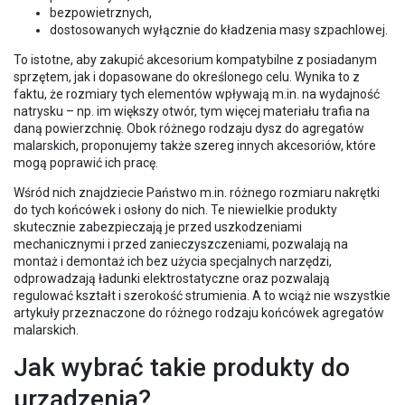
bezpowietrznych,
dostosowanych wyłącznie do kładzenia masy szpachlowej.
To istotne, aby zakupić akcesorium kompatybilne z posiadanym
sprzętem, jak i dopasowane do określonego celu. Wynika to z
faktu, że rozmiary tych elementów wpływają m.in. na wydajność
natrysku – np. im większy otwór, tym więcej materiału trafia na
daną powierzchnię. Obok różnego rodzaju dysz do agregatów
malarskich, proponujemy także szereg innych akcesoriów, które
mogą poprawić ich pracę.
Wśród nich znajdziecie Państwo m.in. różnego rozmiaru nakrętki
do tych końcówek i osłony do nich. Te niewielkie produkty
skutecznie zabezpieczają je przed uszkodzeniami
mechanicznymi i przed zanieczyszczeniami, pozwalają na
montaż i demontaż ich bez użycia specjalnych narzędzi,
odprowadzają ładunki elektrostatyczne oraz pozwalają
regulować kształt i szerokość strumienia. A to wciąż nie wszystkie
artykuły przeznaczone do różnego rodzaju końcówek agregatów
malarskich.
Jak wybrać takie produkty do
urządzenia?