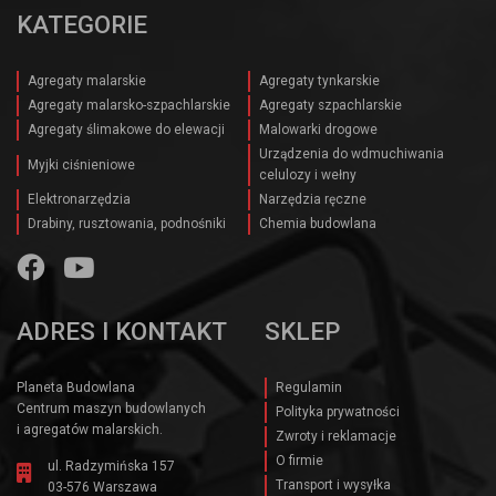
KATEGORIE
Agregaty malarskie
Agregaty tynkarskie
Agregaty malarsko-szpachlarskie
Agregaty szpachlarskie
Agregaty ślimakowe do elewacji
Malowarki drogowe
Urządzenia do wdmuchiwania
Myjki ciśnieniowe
celulozy i wełny
Elektronarzędzia
Narzędzia ręczne
Drabiny, rusztowania, podnośniki
Chemia budowlana
ADRES I KONTAKT
SKLEP
Planeta Budowlana
Regulamin
Centrum maszyn budowlanych
Polityka prywatności
i agregatów malarskich.
Zwroty i reklamacje
O firmie
ul. Radzymińska 157
Transport i wysyłka
03-576 Warszawa