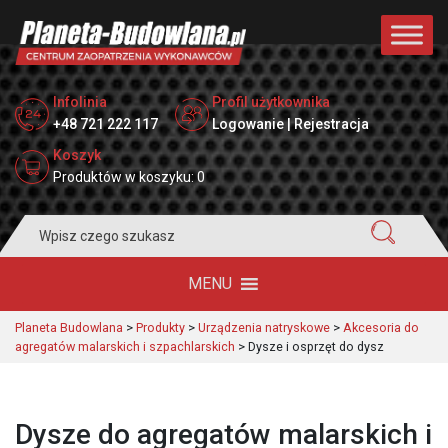
Infolinia
Profil użytkownika
+48 721 222 117
Logowanie | Rejestracja
Koszyk
Produktów w koszyku: 0
Search
for:
MENU
Planeta Budowlana
>
Produkty
>
Urządzenia natryskowe
>
Akcesoria do
agregatów malarskich i szpachlarskich
>
Dysze i osprzęt do dysz
Dysze do agregatów malarskich i