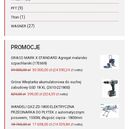
(9)
PFT
(1)
Titan
(27)
WAGNER
PROMOCJE
GRACO MARK X STANDARD Agregat malarsko
szpachlarski (17E669)
Pierwotna
Aktualna
39 000,00
zł
30 000,00
zł
24 390,24
zł
(
netto)
cena
cena
wynosiła:
wynosi:
Gröne Wkrętarka akumulatorowa do suchej
39
30
zabudowy GSD 18 XL (2610-221800)
000,00 zł.
000,00 zł.
Pierwotna
Aktualna
629,00
zł
399,00
zł
324,39
zł
(
netto)
cena
cena
wynosiła:
wynosi:
WANDELI QXZ-ZD-1800 ELEKTRYCZNA
629,00 zł.
399,00 zł.
PRZECINARKA DO PŁYTEK z automatycznym
posuwem, 1550W, długość cięcia - 1800mm
Pierwotna
Aktualna
18 765,00
zł
17 638,00
zł
14 339,84
zł
(
netto)