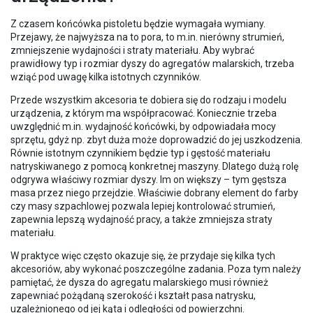
Z czasem końcówka pistoletu będzie wymagała wymiany.
Przejawy, że najwyższa na to pora, to m.in. nierówny strumień,
zmniejszenie wydajności i straty materiału. Aby wybrać
prawidłowy typ i rozmiar dyszy do agregatów malarskich, trzeba
wziąć pod uwagę kilka istotnych czynników.
Przede wszystkim akcesoria te dobiera się do rodzaju i modelu
urządzenia, z którym ma współpracować. Koniecznie trzeba
uwzględnić m.in. wydajność końcówki, by odpowiadała mocy
sprzętu, gdyż np. zbyt duża może doprowadzić do jej uszkodzenia.
Równie istotnym czynnikiem będzie typ i gęstość materiału
natryskiwanego z pomocą konkretnej maszyny. Dlatego dużą rolę
odgrywa właściwy rozmiar dyszy. Im on większy – tym gęstsza
masa przez niego przejdzie. Właściwie dobrany element do farby
czy masy szpachlowej pozwala lepiej kontrolować strumień,
zapewnia lepszą wydajność pracy, a także zmniejsza straty
materiału.
W praktyce więc często okazuje się, że przydaje się kilka tych
akcesoriów, aby wykonać poszczególne zadania. Poza tym należy
pamiętać, że dysza do agregatu malarskiego musi również
zapewniać pożądaną szerokość i kształt pasa natrysku,
uzależnionego od jej kąta i odległości od powierzchni.