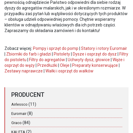
pewnością odnajdziecie Państwo odpowiedni dla siebie rodzaj
dyszy do agregatów malarskich, jak i w określonym rozmiarze. W
przypadku zaś pytań lub wątpliwości dotyczących tych produktów
– obsługa udzieli odpowiedniej pomocy. Chętnie wspieramy
klientów w odnajdywaniu właściwych dla ich potrzeb części.
Zapraszamy do składania zamówień i do kontaktu!
Zobacz więcej:
Pompy i sprzęt do pomp
|
Statory i rotory Euromair
|
Zbiorniki do farb i gładzi
|
Pistolety
|
Dysze i osprzęt do dysz
|
Filtry
do pistoletu
|
Filtry do agregatów
|
Uchwyty dysz, głowice
|
Węże i
osprzęt do węży
|
Przedłużki
|
Oleje
|
Preparaty konserwujące
|
Zestawy naprawcze
|
Wałki i osprzęt do wałków
PRODUCENT
(11)
Airlessco
(8)
Euromair
(84)
Graco
(2)
KALETA