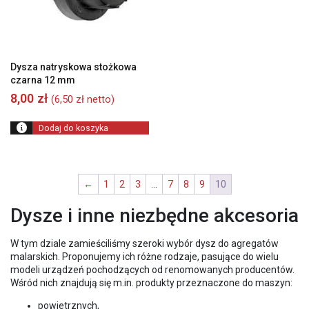
Dysza natryskowa stożkowa
czarna 12 mm
8,00
zł
(
6,50
zł
netto)
Dodaj do koszyka
←
1
2
3
…
7
8
9
10
Dysze i inne niezbędne akcesoria
W tym dziale zamieściliśmy szeroki wybór dysz do agregatów
malarskich. Proponujemy ich różne rodzaje, pasujące do wielu
modeli urządzeń pochodzących od renomowanych producentów.
Wśród nich znajdują się m.in. produkty przeznaczone do maszyn:
powietrznych,