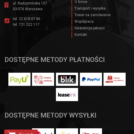
O firmie
ul. Radzymińska 157
Transport i wysyłka
03-576 Warszawa
Towar na zamówienie
tel.
22 618 07 86
Wspólpraca
tel.
721 222 117
Gwarancja jakości
Kontakt
DOSTĘPNE METODY PŁATNOŚCI
DOSTĘPNE METODY WYSYŁKI