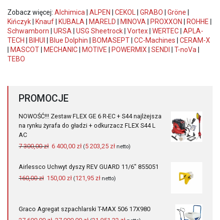
Zobacz więcej:
Alchimica
|
ALPEN
|
CEKOL
|
GRABO
|
Gröne
|
Kińczyk
|
Knauf
|
KUBALA
|
MARELD
|
MINOVA
|
PROXXON
|
ROHHE
|
Schwamborn
|
URSA
|
USG Sheetrock
|
Vortex
|
WERTEC
|
APLA-
TECH
|
BIHUI
|
Blue Dolphin
|
BOMASEPT
|
CC-Machines
|
CERAM-X
|
MASCOT
|
MECHANIC
|
MOTIVE
|
POWERMIX
|
SENDI
|
T-noVa
|
TEBO
PROMOCJE
NOWOŚĆ!!! Zestaw FLEX GE 6 R-EC + S44 najlżejsza
na rynku żyrafa do gładzi + odkurzacz FLEX S44 L
AC
Pierwotna
Aktualna
7 300,00
zł
6 400,00
zł
5 203,25
zł
(
netto)
cena
cena
wynosiła:
wynosi:
Airlessco Uchwyt dyszy REV GUARD 11/6" 855051
7
6
Pierwotna
Aktualna
160,00
zł
150,00
zł
121,95
zł
(
netto)
300,00 zł.
400,00 zł.
cena
cena
wynosiła:
wynosi:
160,00 zł.
150,00 zł.
Graco Agregat szpachlarski T-MAX 506 17X980
Pierwotna
Aktualna