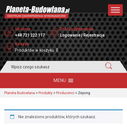
Infolinia
Profil użytkownika
+48 721 222 117
Logowanie | Rejestracja
Koszyk
Produktów w koszyku: 0
Search
for:
MENU
Planeta Budowlana
>
Produkty
>
Producenci
>
Zeyong
Nie znaleziono produktów, których szukasz.