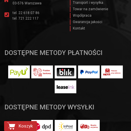
Transport i wysyłka
03-576 Warszawa
Towar na zamówienie
tel.
22 618 07 86
Wspólpraca
tel.
721 222 117
Gwarancja jakości
Kontakt
DOSTĘPNE METODY PŁATNOŚCI
DOSTĘPNE METODY WYSYŁKI
Koszyk