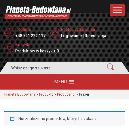
Infolinia
Profil użytkownika
+48 721 222 117
Logowanie | Rejestracja
Koszyk
Produktów w koszyku: 0
Search
for:
MENU
Planeta Budowlana
>
Produkty
>
Producenci
>
Praxer
Nie znaleziono produktów, których szukasz.