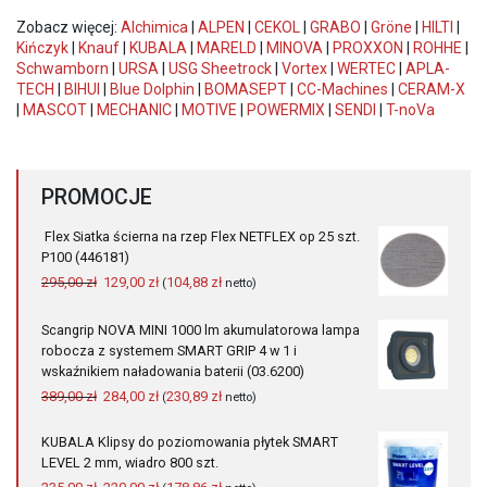
Zobacz więcej:
Alchimica
|
ALPEN
|
CEKOL
|
GRABO
|
Gröne
|
HILTI
|
Kińczyk
|
Knauf
|
KUBALA
|
MARELD
|
MINOVA
|
PROXXON
|
ROHHE
|
Schwamborn
|
URSA
|
USG Sheetrock
|
Vortex
|
WERTEC
|
APLA-
TECH
|
BIHUI
|
Blue Dolphin
|
BOMASEPT
|
CC-Machines
|
CERAM-X
|
MASCOT
|
MECHANIC
|
MOTIVE
|
POWERMIX
|
SENDI
|
T-noVa
PROMOCJE
Flex Siatka ścierna na rzep Flex NETFLEX op 25 szt.
P100 (446181)
Pierwotna
Aktualna
295,00
zł
129,00
zł
104,88
zł
(
netto)
cena
cena
wynosiła:
wynosi:
Scangrip NOVA MINI 1000 lm akumulatorowa lampa
295,00 zł.
129,00 zł.
robocza z systemem SMART GRIP 4 w 1 i
wskaźnikiem naładowania baterii (03.6200)
Pierwotna
Aktualna
389,00
zł
284,00
zł
230,89
zł
(
netto)
cena
cena
wynosiła:
wynosi:
KUBALA Klipsy do poziomowania płytek SMART
389,00 zł.
284,00 zł.
LEVEL 2 mm, wiadro 800 szt.
Pierwotna
Aktualna