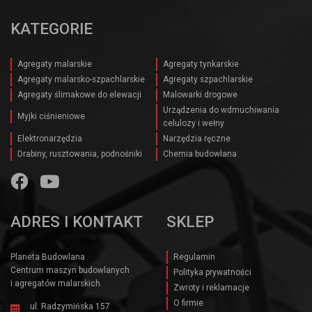
KATEGORIE
Agregaty malarskie
Agregaty tynkarskie
Agregaty malarsko-szpachlarskie
Agregaty szpachlarskie
Agregaty ślimakowe do elewacji
Malowarki drogowe
Urządzenia do wdmuchiwania
Myjki ciśnieniowe
celulozy i wełny
Elektronarzędzia
Narzędzia ręczne
Drabiny, rusztowania, podnośniki
Chemia budowlana
ADRES I KONTAKT
SKLEP
Planeta Budowlana
Regulamin
Centrum maszyn budowlanych
Polityka prywatności
i agregatów malarskich.
Zwroty i reklamacje
O firmie
ul. Radzymińska 157