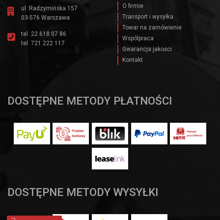
O firmie
ul. Radzymińska 157
Transport i wysyłka
03-576 Warszawa
Towar na zamówienie
tel.
22 618 07 86
Wspólpraca
tel.
721 222 117
Gwarancja jakości
Kontakt
DOSTĘPNE METODY PŁATNOŚCI
DOSTĘPNE METODY WYSYŁKI