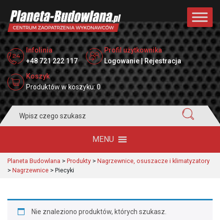
Infolinia
Profil użytkownika
+48 721 222 117
Logowanie | Rejestracja
Koszyk
Produktów w koszyku: 0
Search
for:
MENU
Planeta Budowlana
>
Produkty
>
Nagrzewnice, osuszacze i klimatyzatory
>
Nagrzewnice
>
Piecyki
Nie znaleziono produktów, których szukasz.