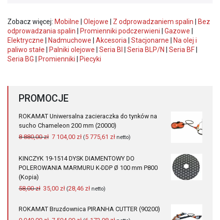
Zobacz więcej:
Mobilne
|
Olejowe
|
Z odprowadzaniem spalin
|
Bez
odprowadzania spalin
|
Promienniki podczerwieni
|
Gazowe
|
Elektryczne
|
Nadmuchowe
|
Akcesoria
|
Stacjonarne
|
Na olej i
paliwo stałe
|
Palniki olejowe
|
Seria BI
|
Seria BLP/N
|
Seria BF
|
Seria BG
|
Promienniki
|
Piecyki
PROMOCJE
ROKAMAT Uniwersalna zacieraczka do tynków na
sucho Chameleon 200 mm (20000)
Pierwotna
Aktualna
8 880,00
zł
7 104,00
zł
5 775,61
zł
(
netto)
cena
cena
wynosiła:
wynosi:
KINCZYK 19-1514 DYSK DIAMENTOWY DO
8
7
POLEROWANIA MARMURU K-DDP Ø 100 mm P800
880,00 zł.
104,00 zł.
(Kopia)
Pierwotna
Aktualna
58,00
zł
35,00
zł
28,46
zł
(
netto)
cena
cena
wynosiła:
wynosi:
ROKAMAT Bruzdownica PIRANHA CUTTER (90200)
58,00 zł.
35,00 zł.
Pierwotna
Aktualna