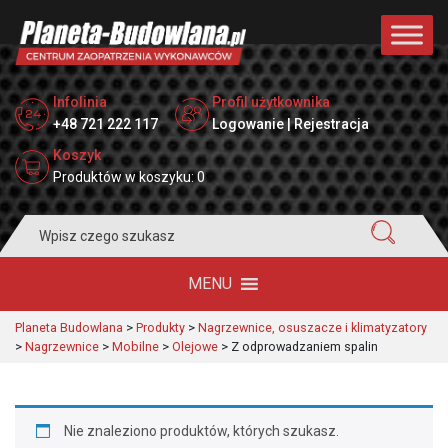
Infolinia
Profil użytkownika
+48 721 222 117
Logowanie | Rejestracja
Koszyk
Produktów w koszyku: 0
Search
for:
MENU
Planeta Budowlana
>
Produkty
>
Nagrzewnice, osuszacze i klimatyzatory
>
Nagrzewnice
>
Mobilne
>
Olejowe
>
Z odprowadzaniem spalin
Nie znaleziono produktów, których szukasz.