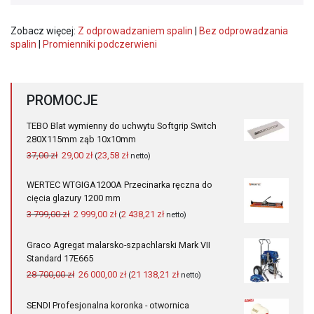
Zobacz więcej:
Z odprowadzaniem spalin
|
Bez odprowadzania
spalin
|
Promienniki podczerwieni
PROMOCJE
TEBO Blat wymienny do uchwytu Softgrip Switch
280X115mm ząb 10x10mm
Pierwotna
Aktualna
37,00
zł
29,00
zł
23,58
zł
(
netto)
cena
cena
wynosiła:
wynosi:
WERTEC WTGIGA1200A Przecinarka ręczna do
37,00 zł.
29,00 zł.
cięcia glazury 1200 mm
Pierwotna
Aktualna
3 799,00
zł
2 999,00
zł
2 438,21
zł
(
netto)
cena
cena
wynosiła:
wynosi:
Graco Agregat malarsko-szpachlarski Mark VII
3
2
Standard 17E665
799,00 zł.
999,00 zł.
Pierwotna
Aktualna
28 700,00
zł
26 000,00
zł
21 138,21
zł
(
netto)
cena
cena
wynosiła:
wynosi:
SENDI Profesjonalna koronka - otwornica
28
26