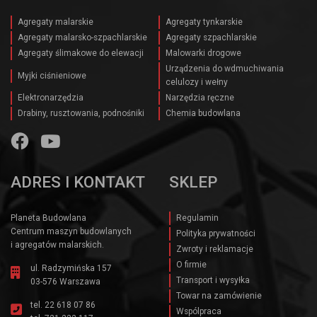
Agregaty malarskie
Agregaty tynkarskie
Agregaty malarsko-szpachlarskie
Agregaty szpachlarskie
Agregaty ślimakowe do elewacji
Malowarki drogowe
Urządzenia do wdmuchiwania
Myjki ciśnieniowe
celulozy i wełny
Elektronarzędzia
Narzędzia ręczne
Drabiny, rusztowania, podnośniki
Chemia budowlana
ADRES I KONTAKT
SKLEP
Planeta Budowlana
Regulamin
Centrum maszyn budowlanych
Polityka prywatności
i agregatów malarskich.
Zwroty i reklamacje
O firmie
ul. Radzymińska 157
Transport i wysyłka
03-576 Warszawa
Towar na zamówienie
tel.
22 618 07 86
Wspólpraca