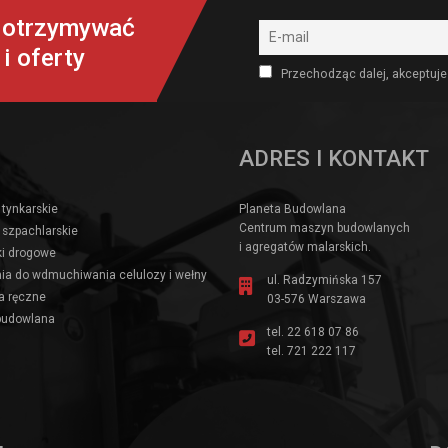
y otrzymywać
i oferty
Przechodząc dalej, akceptuje
ADRES I KONTAKT
 tynkarskie
Planeta Budowlana
Centrum maszyn budowlanych
 szpachlarskie
i agregatów malarskich.
i drogowe
ia do wdmuchiwania celulozy i wełny
ul. Radzymińska 157
a ręczne
03-576 Warszawa
budowlana
tel.
22 618 07 86
tel.
721 222 117