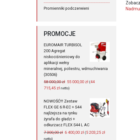
Zobacz
Promienniki podczerwieni
Nadmu
PROMOCJE
EUROMAIR TURBISOL
200 Agregat
niskociśnieniowy do
aplikacji wełny
mineralnej, poliestru, wdmuchiwania
(30506)
Pierwotna
Aktualna
58 000,00
zł
55 000,00
zł
44
(
cena
cena
715,45
zł
netto)
wynosiła:
wynosi:
58
55
NOWOŚĆ!!! Zestaw
000,00 zł.
000,00 zł.
FLEX GE 6 R-EC + S44
najlżejsza na rynku
żyrafa do gładzi +
odkurzacz FLEX S44 L AC
Pierwotna
Aktualna
7 300,00
zł
6 400,00
zł
5 203,25
zł
(
cena
cena
netto)