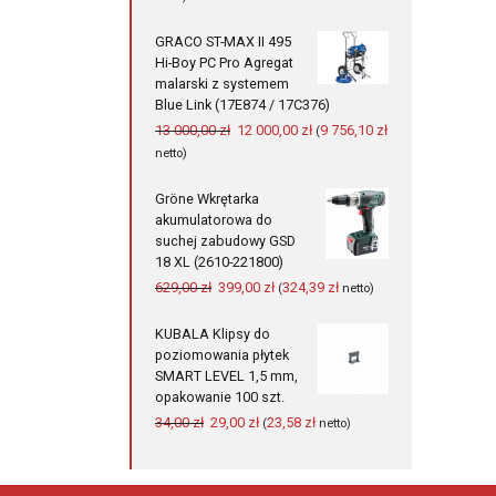
wynosiła:
wynosi:
7
6
GRACO ST-MAX II 495
300,00 zł.
400,00 zł.
Hi-Boy PC Pro Agregat
malarski z systemem
Blue Link (17E874 / 17C376)
Pierwotna
Aktualna
13 000,00
zł
12 000,00
zł
9 756,10
zł
(
cena
cena
netto)
wynosiła:
wynosi:
13
12
Gröne Wkrętarka
000,00 zł.
000,00 zł.
akumulatorowa do
suchej zabudowy GSD
18 XL (2610-221800)
Pierwotna
Aktualna
629,00
zł
399,00
zł
324,39
zł
(
netto)
cena
cena
wynosiła:
wynosi:
KUBALA Klipsy do
629,00 zł.
399,00 zł.
poziomowania płytek
SMART LEVEL 1,5 mm,
opakowanie 100 szt.
Pierwotna
Aktualna
34,00
zł
29,00
zł
23,58
zł
(
netto)
cena
cena
wynosiła:
wynosi:
34,00 zł.
29,00 zł.