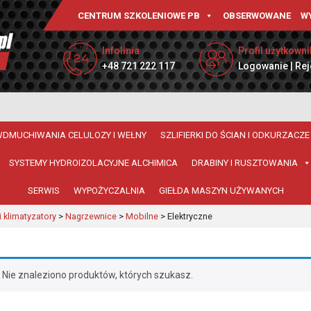
CENTRUM SZKOLENIOWE PB
OBSERWOWANE
W
Infolinia
Profil użytkowni
+48 721 222 117
Logowanie | Rej
WDMUCHIWANIA CELULOZY I WEŁNY
SZLIFIERKI DO ŚCIAN I ODKURZACZE
SYSTEMY HYDROIZOLACYJNE ALCHIMICA
DRABINY I RUSZTOWANIA
SERWIS
WYPOŻYCZALNIA
GIEŁDA MASZYN UŻYWANYCH
 klimatyzatory
>
Nagrzewnice
>
Mobilne
>
Elektryczne
Nie znaleziono produktów, których szukasz.