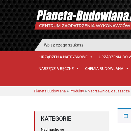
Search
for:
URZĄDZENIA NATRYSKOWE
URZĄDZENIA DO 
NARZĘDZIA RĘCZNE
CHEMIA BUDOWLANA
Planeta Budowlana
>
Produkty
>
Nagrzewnice, osuszacze i
KATEGORIE
Nadmuchowe