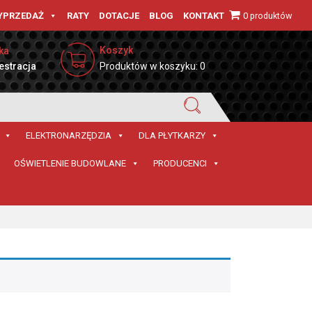
0 produktów
YPRZEDAŻ
RATY
DOTACJE
BLOG
KONTAKT
Koszyk
ka
estracja
Produktów w koszyku: 0
ELEKTRONARZĘDZIA
DLA PŁYTKARZY
OŚWIETLENIE BUDOWLANE
PRODUCENCI