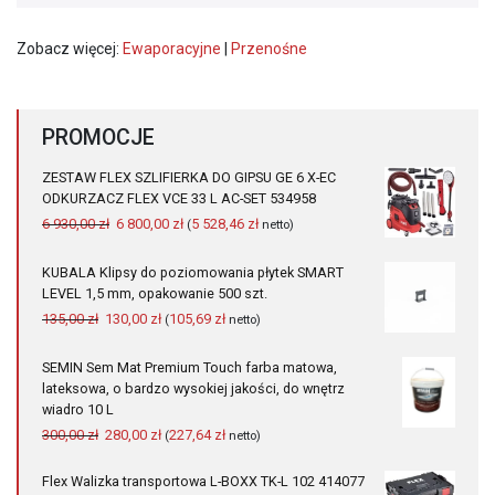
Zobacz więcej:
Ewaporacyjne
|
Przenośne
PROMOCJE
ZESTAW FLEX SZLIFIERKA DO GIPSU GE 6 X-EC
ODKURZACZ FLEX VCE 33 L AC-SET 534958
Pierwotna
Aktualna
6 930,00
zł
6 800,00
zł
5 528,46
zł
(
netto)
cena
cena
wynosiła:
wynosi:
KUBALA Klipsy do poziomowania płytek SMART
6
6
LEVEL 1,5 mm, opakowanie 500 szt.
930,00 zł.
800,00 zł.
Pierwotna
Aktualna
135,00
zł
130,00
zł
105,69
zł
(
netto)
cena
cena
wynosiła:
wynosi:
SEMIN Sem Mat Premium Touch farba matowa,
135,00 zł.
130,00 zł.
lateksowa, o bardzo wysokiej jakości, do wnętrz
wiadro 10 L
Pierwotna
Aktualna
300,00
zł
280,00
zł
227,64
zł
(
netto)
cena
cena
wynosiła:
wynosi:
Flex Walizka transportowa L-BOXX TK-L 102 414077