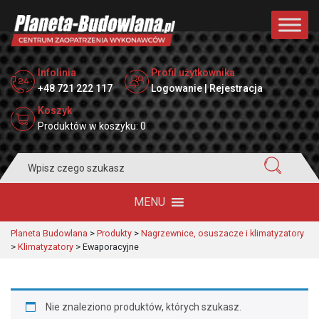
Infolinia
Profil użytkownika
+48 721 222 117
Logowanie | Rejestracja
Koszyk
Produktów w koszyku: 0
Search
for:
MENU
Planeta Budowlana
>
Produkty
>
Nagrzewnice, osuszacze i klimatyzatory
>
Klimatyzatory
>
Ewaporacyjne
Nie znaleziono produktów, których szukasz.