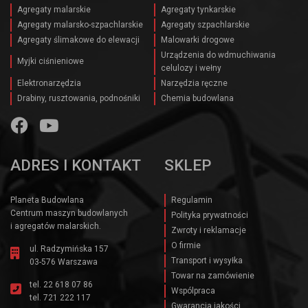
Agregaty malarskie
Agregaty tynkarskie
Agregaty malarsko-szpachlarskie
Agregaty szpachlarskie
Agregaty ślimakowe do elewacji
Malowarki drogowe
Urządzenia do wdmuchiwania
Myjki ciśnieniowe
celulozy i wełny
Elektronarzędzia
Narzędzia ręczne
Drabiny, rusztowania, podnośniki
Chemia budowlana
ADRES I KONTAKT
SKLEP
Planeta Budowlana
Regulamin
Centrum maszyn budowlanych
Polityka prywatności
i agregatów malarskich.
Zwroty i reklamacje
O firmie
ul. Radzymińska 157
Transport i wysyłka
03-576 Warszawa
Towar na zamówienie
tel.
22 618 07 86
Wspólpraca
tel.
721 222 117
Gwarancja jakości