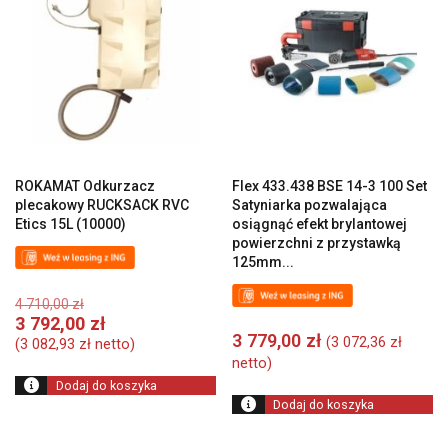
ROKAMAT Odkurzacz
Flex 433.438 BSE 14-3 100 Set
plecakowy RUCKSACK RVC
Satyniarka pozwalająca
Etics 15L (10000)
osiągnąć efekt brylantowej
powierzchni z przystawką
125mm...
Pierwotna
4 710,00
zł
cena
Aktualna
3 792,00
zł
wynosiła:
3 779,00
zł
cena
(
3 072,36
zł
(
3 082,93
zł
netto)
4
wynosi:
netto)
710,00 zł.
3
Dodaj do koszyka
792,00 zł.
Dodaj do koszyka