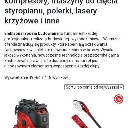
kompresory, maszyny do cięcia
styropianu, polerki, lasery
krzyżowe i inne
Elektronarzędzia budowlane
to fundament każdej
profesjonalnej realizacji budowlanej i wykończeniowej. W naszej
ofercie znajdują się produkty, które spełniają oczekiwania
fachowców z wieloletnim doświadczeniem w branży. Wysoka
jakość wykonania, nowoczesne technologie oraz szeroka gama
zastosowań sprawiają, że dostępny u nas sprzęt jest
nieodzownym elementem wyposażenia każdej ekipy.
Posortowane
Wyświetlanie 49–64 z 418 wyników
według
ceny:
od
wysokiej
do
niskiej