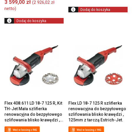
3 599,00
zł
(
2 926,02
zł
netto)
Dodaj do koszyka
Dodaj do koszyka
Flex 408.611 LD 18-7 125 R, Kit
Flex LD 18-7 125 R szlifierka
TH-Jet Mała szlifierka
renowacyjna do bezpyłowego
renowacyjna do bezpyłowego
szlifowania blisko krawędzi ,
szlifowania blisko krawędzi ,...
125mm z tarczą Estrich-Jet.