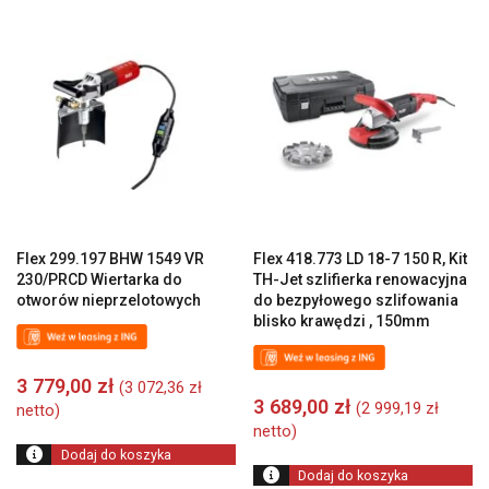
Flex 299.197 BHW 1549 VR
Flex 418.773 LD 18-7 150 R, Kit
230/PRCD Wiertarka do
TH-Jet szlifierka renowacyjna
otworów nieprzelotowych
do bezpyłowego szlifowania
blisko krawędzi , 150mm
3 779,00
zł
(
3 072,36
zł
3 689,00
zł
(
2 999,19
zł
netto)
netto)
Dodaj do koszyka
Dodaj do koszyka