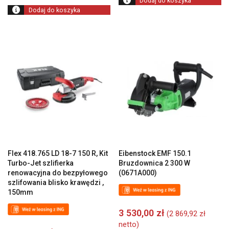
Dodaj do koszyka
Dodaj do koszyka
Flex 418.765 LD 18-7 150 R, Kit
Eibenstock EMF 150.1
Turbo-Jet szlifierka
Bruzdownica 2 300 W
renowacyjna do bezpyłowego
(0671A000)
szlifowania blisko krawędzi ,
150mm
3 530,00
zł
(
2 869,92
zł
netto)