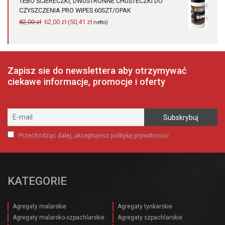
TEBO ŚCIERECZKI, DWUSTRONNE CHUSTECZKI DO
713,00 zł.
680,00 zł.
CZYSZCZENIA PRO WIPES 60SZT/OPAK
Pierwotna
Aktualna
82,00
zł
62,00
zł
50,41
zł
(
netto)
cena
cena
wynosiła:
wynosi:
82,00 zł.
62,00 zł.
Zapisz sie do newslettera aby otrzymywać
ciekawe informacje, promocje i oferty
Przechodząc dalej, akceptujesz politykę prywatności
KATEGORIE
Agregaty malarskie
Agregaty tynkarskie
Agregaty malarsko-szpachlarskie
Agregaty szpachlarskie