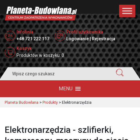
Infolinia
Profil użytkownika
+48 721 222 117
Logowanie | Rejestracja
Koszyk
Produktów w koszyku: 0
Search
for:
MENU
Planeta Budowlana
>
Produkty
>
Elektronarzędzia
Elektronarzędzia - szlifierki,