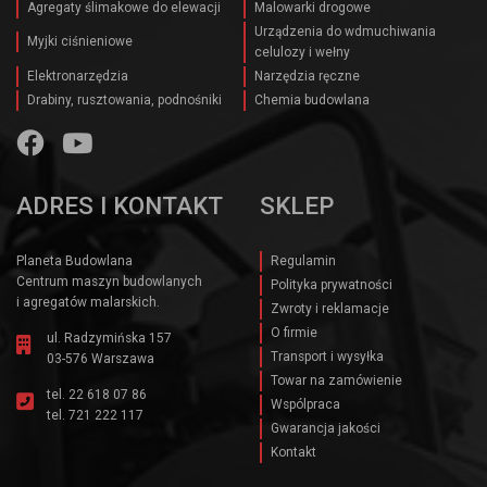
Agregaty ślimakowe do elewacji
Malowarki drogowe
Urządzenia do wdmuchiwania
Myjki ciśnieniowe
celulozy i wełny
Elektronarzędzia
Narzędzia ręczne
Drabiny, rusztowania, podnośniki
Chemia budowlana
ADRES I KONTAKT
SKLEP
Planeta Budowlana
Regulamin
Centrum maszyn budowlanych
Polityka prywatności
i agregatów malarskich.
Zwroty i reklamacje
O firmie
ul. Radzymińska 157
Transport i wysyłka
03-576 Warszawa
Towar na zamówienie
tel.
22 618 07 86
Wspólpraca
tel.
721 222 117
Gwarancja jakości
Kontakt