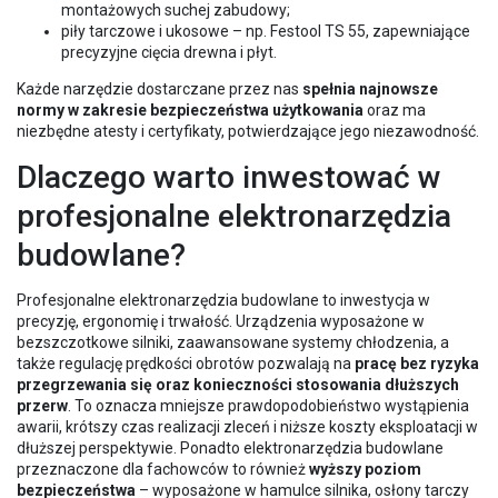
montażowych suchej zabudowy;
piły tarczowe i ukosowe – np. Festool TS 55, zapewniające
precyzyjne cięcia drewna i płyt.
Każde narzędzie dostarczane przez nas
spełnia najnowsze
normy w zakresie bezpieczeństwa użytkowania
oraz ma
niezbędne atesty i certyfikaty, potwierdzające jego niezawodność.
Dlaczego warto inwestować w
profesjonalne elektronarzędzia
budowlane?
Profesjonalne elektronarzędzia budowlane to inwestycja w
precyzję, ergonomię i trwałość. Urządzenia wyposażone w
bezszczotkowe silniki, zaawansowane systemy chłodzenia, a
także regulację prędkości obrotów pozwalają na
pracę bez ryzyka
przegrzewania się oraz konieczności stosowania dłuższych
przerw
. To oznacza mniejsze prawdopodobieństwo wystąpienia
awarii, krótszy czas realizacji zleceń i niższe koszty eksploatacji w
dłuższej perspektywie. Ponadto elektronarzędzia budowlane
przeznaczone dla fachowców to również
wyższy poziom
bezpieczeństwa
– wyposażone w hamulce silnika, osłony tarczy