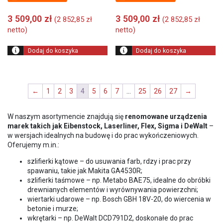
3 509,00
zł
3 509,00
zł
(
2 852,85
zł
(
2 852,85
zł
netto)
netto)
Dodaj do koszyka
Dodaj do koszyka
←
1
2
3
4
5
6
7
…
25
26
27
→
W naszym asortymencie znajdują się
renomowane urządzenia
marek takich jak Eibenstock, Laserliner, Flex, Sigma i DeWalt
–
w wersjach idealnych na budowę i do prac wykończeniowych.
Oferujemy m.in.:
szlifierki kątowe – do usuwania farb, rdzy i prac przy
spawaniu, takie jak Makita GA4530R;
szlifierki taśmowe – np. Metabo BAE75, idealne do obróbki
drewnianych elementów i wyrównywania powierzchni;
wiertarki udarowe – np. Bosch GBH 18V-20, do wiercenia w
betonie i murze;
wkrętarki – np. DeWalt DCD791D2, doskonałe do prac