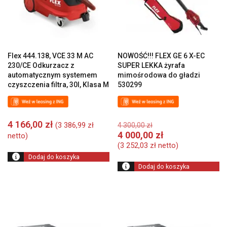
Flex 444.138, VCE 33 M AC
NOWOŚĆ!!! FLEX GE 6 X-EC
230/CE Odkurzacz z
SUPER LEKKA żyrafa
automatycznym systemem
mimośrodowa do gładzi
czyszczenia filtra, 30l, Klasa M
530299
Pierwotna
4 166,00
zł
(
3 386,99
zł
4 300,00
zł
cena
A
4 000,00
zł
netto)
wynosiła:
c
(
3 252,03
zł
netto)
4
w
Dodaj do koszyka
300,00 zł.
4
Dodaj do koszyka
00