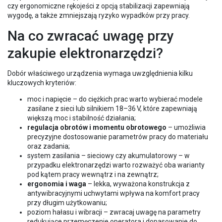
czy ergonomiczne rękojeści z opcją stabilizacji zapewniają
wygodę, a także zmniejszają ryzyko wypadków przy pracy.
Na co zwracać uwagę przy
zakupie elektronarzędzi?
Dobór właściwego urządzenia wymaga uwzględnienia kilku
kluczowych kryteriów:
moc i napięcie – do ciężkich prac warto wybierać modele
zasilane z sieci lub silnikiem 18–36 V, które zapewniają
większą moc i stabilność działania;
regulacja obrotów i momentu obrotowego
– umożliwia
precyzyjne dostosowanie parametrów pracy do materiału
oraz zadania;
system zasilania – sieciowy czy akumulatorowy – w
przypadku elektronarzędzi warto rozważyć oba warianty
pod kątem pracy wewnątrz i na zewnątrz;
ergonomia i waga
– lekka, wyważona konstrukcja z
antywibracyjnymi uchwytami wpływa na komfort pracy
przy długim użytkowaniu;
poziom hałasu i wibracji – zwracaj uwagę na parametry
redukujące przemęczenie operatora i dopasowanie do