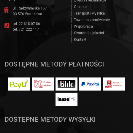
Zwroty i reklamacje
O firmie
ul. Radzymińska 157
Transport i wysyłka
03-576 Warszawa
Towar na zamówienie
tel.
22 618 07 86
Wspólpraca
tel.
721 222 117
Gwarancja jakości
Kontakt
DOSTĘPNE METODY PŁATNOŚCI
DOSTĘPNE METODY WYSYŁKI