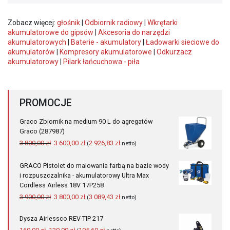
Zobacz więcej:
głośnik
|
Odbiornik radiowy
|
Wkrętarki
akumulatorowe do gipsów
|
Akcesoria do narzędzi
akumulatorowych
|
Baterie - akumulatory
|
Ładowarki sieciowe do
akumulatorów
|
Kompresory akumulatorowe
|
Odkurzacz
akumulatorowy
|
Pilark łańcuchowa - piła
PROMOCJE
Graco Zbiornik na medium 90 L do agregatów
Graco (287987)
Pierwotna
Aktualna
3 800,00
zł
3 600,00
zł
2 926,83
zł
(
netto)
cena
cena
wynosiła:
wynosi:
GRACO Pistolet do malowania farbą na bazie wody
3
3
i rozpuszczalnika - akumulatorowy Ultra Max
800,00 zł.
600,00 zł.
Cordless Airless 18V 17P258
Pierwotna
Aktualna
3 900,00
zł
3 800,00
zł
3 089,43
zł
(
netto)
cena
cena
wynosiła:
wynosi:
Dysza Airlessco REV-TIP 217
3
3
Pierwotna
Aktualna