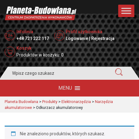
Infolinia
Profil użytkownika
+48 721 222 117
Logowanie | Rejestracja
Koszyk
Produktów w koszyku: 0
Search
for:
MENU
Planeta Budowlana
>
Produkty
>
Elektronarzędzia
>
Narzędzia
akumulatorowe
>
Odkurzacz akumulatorowy
Nie znaleziono produktów, których szukasz.